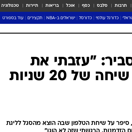
תרבות
סלבס
כסף
אוכל
בריאות
תיירות
טכנולוגיה
ראלי
כדורגל עולמי
כדורסל
ישראלים ב-NBA
תקצירים
עוד בספורט
ליגה אנגלית
ליגת העל
דני אבדיה
מונדיאל 2026
 העל
ליגה ספרדית
דאבל דריבל
NBA
נה
ליגה איטלקית
יורוליג וכדורסל אירופי
טבלאות
ו
ליגה גרמנית
ליגה לאומית
פודקאסטים
ליגה צרפתית
נבחרות ישראל בכדורסל
מסכמים מחזור
שראל
ליגת האלופות
כדורסל נשים
אבא של שבת
ית
הליגה האירופית
מעל הטבעת
דרום אמריקה
סערה בממלכה
טניס
טראש טוק
ספורט אמריקא
ביר: "עזבתי את
פוקר