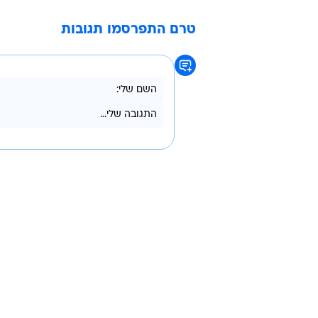
האלופות".
השיחה הזאת, לא קיבלתי שום הזדמנות
אבל הצעד הזה לא היה בגלל המועדון
אמרה ג'אן
יובנטוס
מאוריציו סארי
טרם התפרסמו תגובות