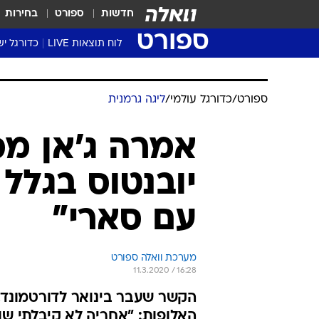
חדשות
ספורט
בחירות
ספורט
לוח תוצאות LIVE
כדורגל יש
ליגת העל Winner
סטט' ליגת
גביע המדי
גביע הטוט
שגרירים
נבחרות י
ליגה לאומ
ליגה א'
ספורט
/
כדורגל עולמי
/
ליגה גרמנית
אמרה ג'אן מס