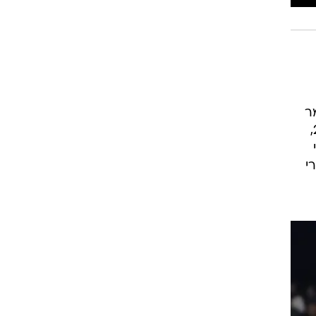
רוגבי וקריקט
גולף
ביליארד
תקצירים
ר
ליגת האלופות, גילה בראיון ל"קיקר" הגרמני מדוע עזב את יובנטוס. קשר נבחרת גרמניה בן ה-26,