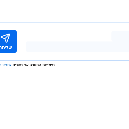
עליי ומנע מעבר שלי, סארי התקשר ובשיחה של 20 שניות אמר לי שאני לא ברשימה לליגת
הקשר שהגיע ליובנטוס כשחקן חופשי מליברפול בקיץ 2018 והיה שותף לאליפות בעונה 
ארבעה שערים ב-29 משחקי ליגה, הסתפק העונה ב-280 דקות במדי הגברת הזקנה והסבי
. חשבתי שזה לא הוגן ולכן החלטתי שאני חייב לעזוב בינוא
 או האוהדים".
בשליחת התגובה אני מסכים
לתנאי ה