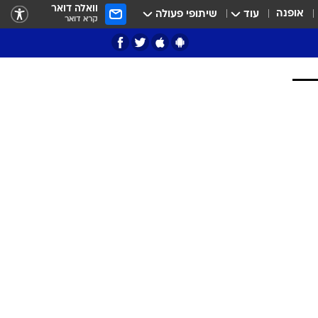
וואלה דואר
אופנה
עוד
שיתופי פעולה
קרא דואר
ציון 3
דאבל דריבל
י