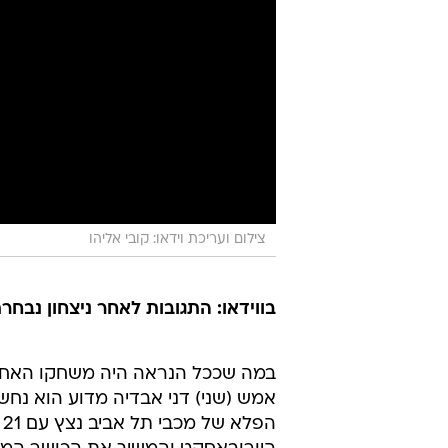
צילום ועריכת וידאו: קובי אליהו
בווידאו: התגובות לאחר ניצחון נבחר
אמש (שני) דני אבדיה מדוע הוא נחשב