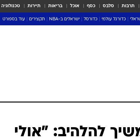
תרבות
סלבס
כסף
אוכל
בריאות
תיירות
טכנולוגיה
ראלי
כדורגל עולמי
כדורסל
ישראלים ב-NBA
תקצירים
עוד בספורט
ליגה אנגלית
ליגת העל
דני אבדיה
מונדיאל 2026
 העל
ליגה ספרדית
דאבל דריבל
NBA
נה
ליגה איטלקית
יורוליג וכדורסל אירופי
טבלאות
ו
ליגה גרמנית
ליגה לאומית
פודקאסטים
ליגה צרפתית
נבחרות ישראל בכדורסל
מסכמים מחזור
שראל
ליגת האלופות
כדורסל נשים
אבא של שבת
ית
הליגה האירופית
מעל הטבעת
דרום אמריקה
סערה בממלכה
טניס
טראש טוק
ספורט אמריקא
שיך להלהיב: "אולי
פוקר