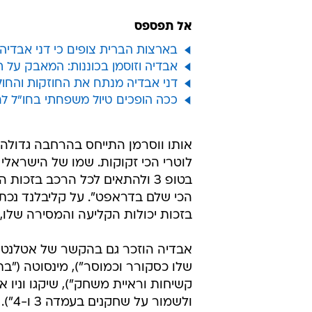
אל תפספס
בארצות הברית צופים כי דני אבדיה
אבדיה וזוסמן בכוננות: המאבק על ת
דני אבדיה מנתח את החוזקות והחול
ככה הופכים טיול משפחתי בחו"ל ל
אותו ווסרמן התייחס בהרחבה גדול
לוטרי הכי זקוקות. שמו של הישראלי 
בטופ 3 ולהתאים לכל הרכב בזכות
הכי שלם בדראפט". על קליבלנד נכת
בזכות יכולות הקליעה והמסירה שלו, כמו גם בזכות ה-IQ ה
אבדיה הוזכר גם בהקשר של אטלנטה (
שלו כסקורר וכמוסר"), מינסוטה ("ב
ולשמור על שחקנים בעמדה 3 ו-4").