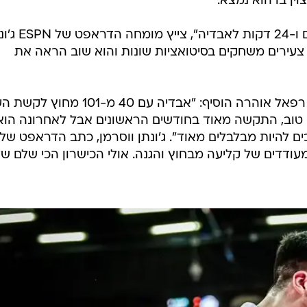
ן בו הוא נמצא.
"21 נקודות ב-13 זריקות, 8 ריבאונדים ו-24 דקות לאבדיה
 צעירים משחקים בסיטואציות שונות והוא שוב הראה את
מומחה הדראפט של אתר RealGM רפאל אוהרה הוסיף: "אבדיה עם 40 מ-01
 טוב, התקשה מאוד בחודשים הראשונים אבל לאחרונה הוא
חוז מהקו (2 מ-4) ממשיכים להיות מבלבלים מאוד". ג'ונתן ווסרמן, כתב הדראפט של
ת מעודדים של קליעה מבחוץ והגנה. אולי הכישרון הכי שלם ש