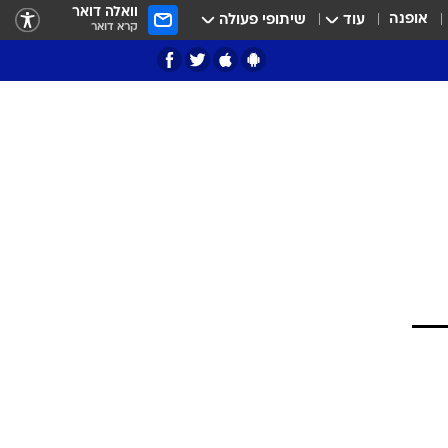
וואלה דואר
אופנה
עוד
שיתופי פעולה
קרא דואר
ציון 3
דאבל דריבל
י