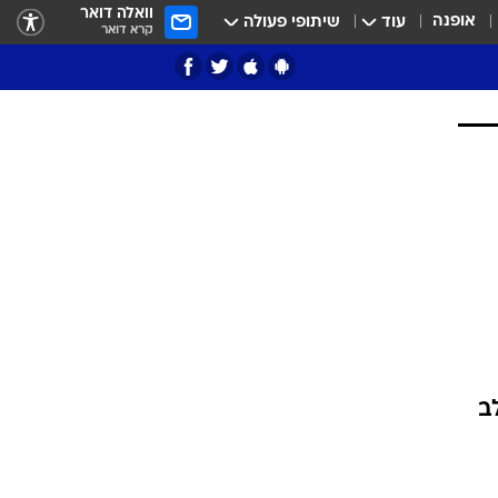
וואלה דואר
אופנה
עוד
שיתופי פעולה
קרא דואר
ציון 3
דאבל דריבל
י