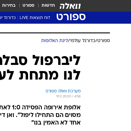
חדשות
ספורט
בחירות
ספורט
לוח תוצאות LIVE
כדורגל יש
ליגת העל Winner
סטט' ליגת
גביע המדי
גביע הטוט
שגרירים
נבחרות י
ליגה לאומ
ליגה א'
ספורט
/
כדורגל עולמי
/
ליגת האלופות
ליברפול סבלה