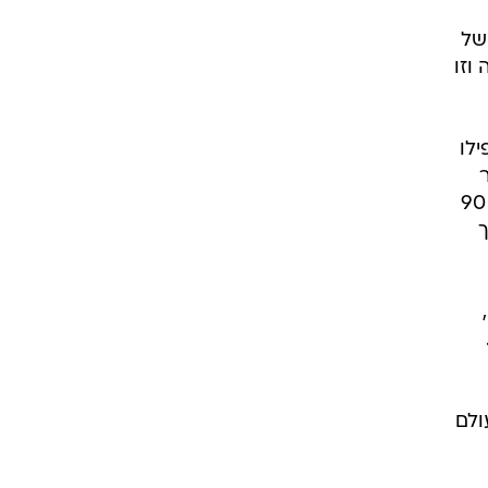
 זה
בר
של
וזו
לו
הרבה יותר במהלך רוב המשחק אך למרבה הצער לא הצלחנו לייצר הזדמנויות. יש לנו עדיין עוד 90
ך