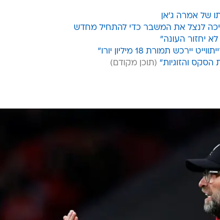
 למסגרת.
* וירג'יל ואן דייק וג'ו גומז ספגו רק שער אחד ב-10 המשחקים הקודמים שלהם יחד, עד שבא ס
ם.
ו של אמרה ג'אן
יכה לנצל את המשבר כדי להתחיל מחדש
ן לא יחזור העונה"
רכש תמורת 18 מיליון יורו"
 הסקס והזוגיות"