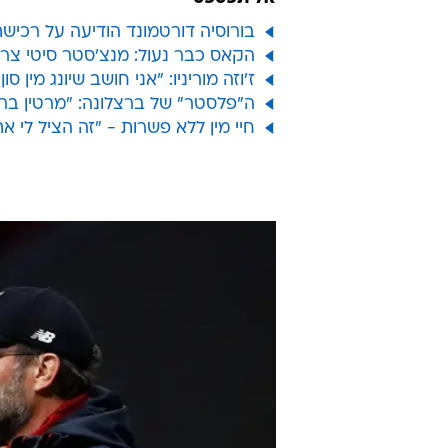
קלופ, שלא אפשרה לליברפול לבעוט
הערב.
* זה היה הפסד ראשון של ליברפול ב-16 המשחקים האחרוני
אל תפספס
בורוסיה דורטמונד הודיעה על רכישת
הקאס כבר נעול: מנצ'סטר סיטי צר
ז'וזה מוריניו: "אני חושב שיונג מין סו
ה"פלסטר" של ברצלונה: "מרטין ברייתווייט יי
חיי מין ללא פשרות - "זה הציל לי את