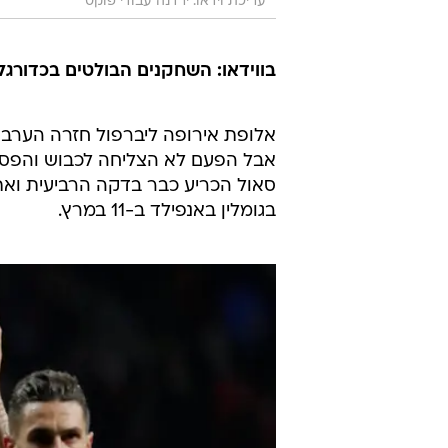
עריכת וידאו: ירדנה עבודי פוקס
בווידאו: השחקנים הבולטים בכדורגל
אלופת אירופה ליברפול חזרה הערב (
סאול הכריע כבר בדקה הרביעית ואתל
בגומלין באנפילד ב-11 במרץ.