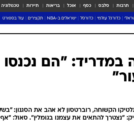
תרבות
סלבס
כסף
אוכל
בריאות
תיירות
טכנולוגיה
ראלי
כדורגל עולמי
כדורסל
ישראלים ב-NBA
תקצירים
עוד בספורט
ליגה אנגלית
ליגת העל
דני אבדיה
מונדיאל 2026
 העל
ליגה ספרדית
דאבל דריבל
NBA
נה
ליגה איטלקית
יורוליג וכדורסל אירופי
טבלאות
ו
ליגה גרמנית
ליגה לאומית
פודקאסטים
ליגה צרפתית
נבחרות ישראל בכדורסל
מסכמים מחזור
שראל
ליגת האלופות
כדורסל נשים
אבא של שבת
ית
הליגה האירופית
מעל הטבעת
דרום אמריקה
סערה בממלכה
טניס
טראש טוק
ספורט אמריקא
 במדריד: "הם נכנסו
פוקר