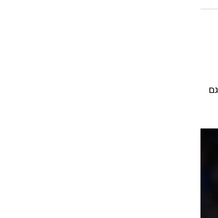
רוגבי וקריקט
גולף
ביליארד
תקצירים
גם