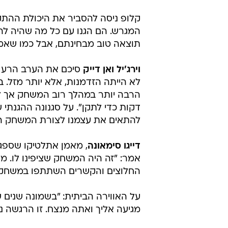
/
"יש עוד מחצית אחת לשחק". יורגן קלופ
רו
התגובות
המאמן המפסיד
יורגן קלופ
אמר בסיו
היה הקרב שצפינו והאווירה לה ציפ
זה רק 1:0 כשאנחנו במחצית הדרך, כשהמחצית השנייה תשוחק באצטדיון הביתי שלנו".
קלופ ניסה להסביר את היכולת ההתקפ
המגרש. הם הגנו עם כל מה שהיה לה
תוצאה טוב מבחינתם, אבל כמו שאמר
וירג'יל ואן דייק
סיכם את הערב הרע של
לא הייתה הזדמנות, אלא יותר מזל.
דקות כדי לתקן". על סגנונה ההגנתי 