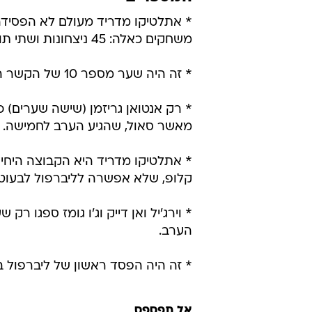
האיש למשחקי הנוקאאוט. סאול משמאל לקו
המספרים
משחקים כאלה: 45 ניצחונות ושתי תוצאות תיקו.
* זה היה שער מספר 10 של הקשר הספרדי בליגת האלופות וראשון העונה.
* רק אנטואן גריזמן (שישה שערים) 
מאשר סאול, שהגיע הערב לחמישה.