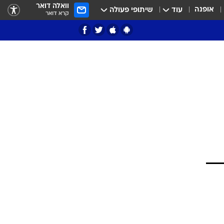
וואלה דואר
אופנה
עוד
שיתופי פעולה
קרא דואר
ציון 3
דאבל דריבל
י