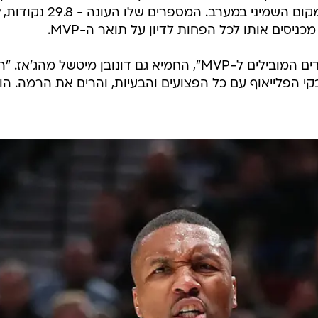
"לדעתי הוא ראוי להיות אחד המועמדים המובילים ל-MVP", החמיא גם דונובן מיטשל מהג'אז.
י הפלייאוף עם כל הפצועים והבעיות, והרים את הרמה. הו