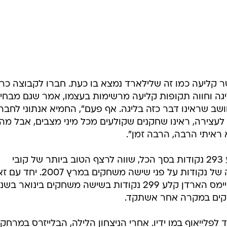
ר קליעה כמו זה שלילארד נמצא בו כעת. חברו לקבוצה כר
יגה וחווה תקופות קליעה מרשימות בעצמו, אמר שגם מבחינ
ושב שראינו דבר כזה בליגה. אף פעם", החמיא אנתוני לחברו
 לעצירה, ראינו שחקנים שקולעים מכל מיני מצבים, אבל מה
ראיתי הרבה, הרבה זמן".
בששת המשחקים הללו לילארד קלע 293 נקודות בסך הכל, שווה לרצף הטוב ביותר של קובי
בריאנט המנוח, שעמד על מספר זהה של נקודות על פני שישה משחקים במרץ 
זה לא המספר הגבוה אי פעם, שכן ג'יימס הארדן קלע 299 נקודות בשישה משחקים בינואר ב
לפלייאוף במו ידיו. אחרי הניצחון הלילה, הבלייזרס במרחק