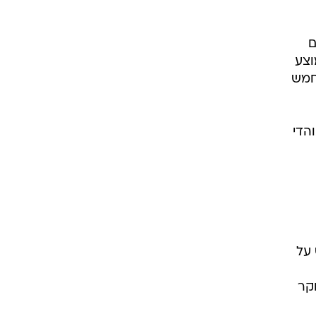
 10.1 אסיסטים
לא העמיד ממוצע
 מחמש
בקריירה", הודה לילארד, שסחט קריאות MVP מאוהדי
 על
פותח כל בוקר