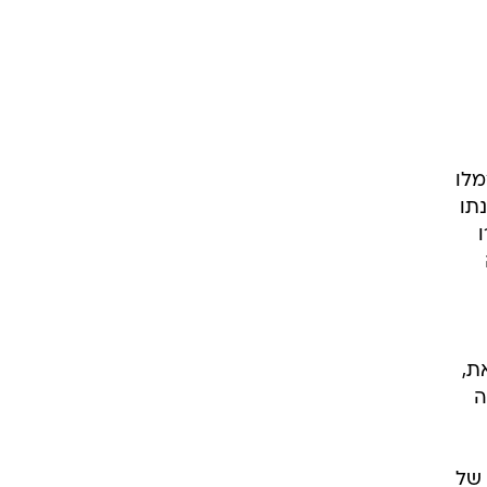
מלו
תו
2007. יחד עם זאת,
שנה
 של