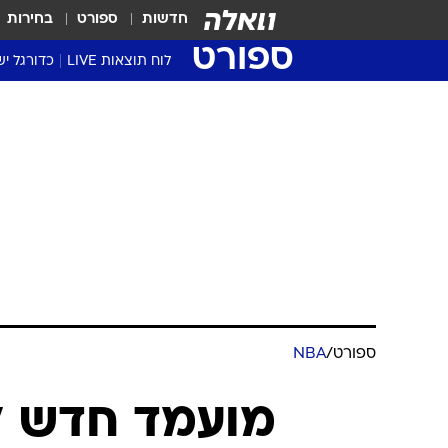
חדשות
ספורט
בחירות
ספורט
לוח תוצאות LIVE
כדורגל יש
ליגת העל Winner
סטט' ליגת
גביע המדי
גביע הטוט
שגרירים
נבחרות י
ליגה לאומ
ליגה א'
ספורט
/
NBA