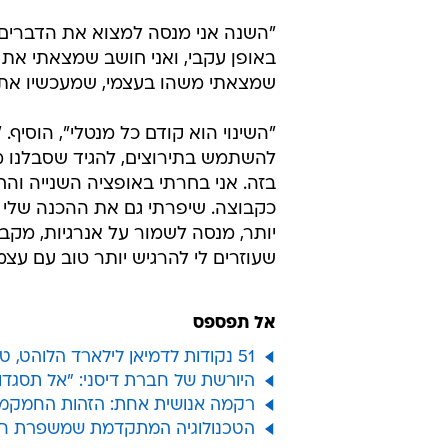
"השנה אני מנסה למצוא את הדברים שי
באופן עקבי, ואני חושב שמצאתי את ז
שמצאתי משהו בעצמי, שמעכשיו אתן ל
"השינוי הוא קודם כל מנטלי", הוסיף.
להשתמש בתירוצים, להגיד שסבלנו מפ
בזה. אני בחרתי באופציה השנייה וה
כקבוצה. שיפרתי גם את ההכנה שלי ל
יותר, מנסה לשמור על אנרגיות, מקבל
שעוזרים לי להרגיש יותר טוב עם עצמי
אל תפספס
51 נקודות לדמיאן לילארד הלוהט, טריפל דאבל ללברון בניצחון הלייקרס
היורשת של חברת דיסני: "אל תסגדו 
רקמה אנושית אחת: הזהות החמקמקה
הטכנולוגיה המתקדמת שמשפרת חט