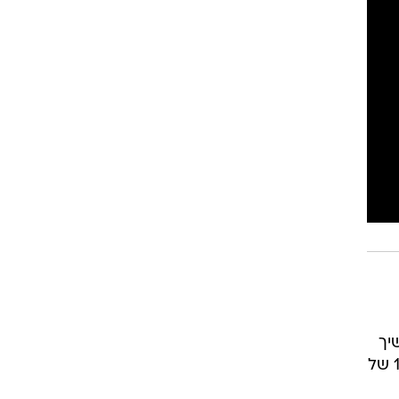
רוגבי וקריקט
גולף
ביליארד
תקצירים
יך
להיות בלתי ניתן לעצירה, כשצלף 51 נקודות כולל תשע שלשות לצד 12 אסיסטים בניצחון 107:124 של