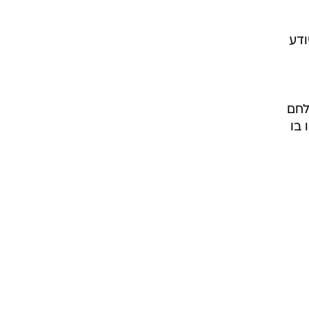
ודע
לחם
 בו