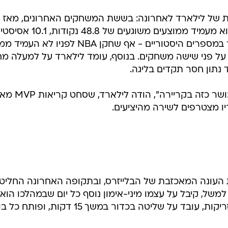
ית של לילארד לאחרונה: בששת המשחקים האחרונים, מאז
מופע 61 הנקודות נגד גולדן סטייט, הוא מעמיד ממוצעים משוגעים של 48.8 נקודות,
ו-7.1 ריבאונדים. על פי ESPN, מדובר במספרים היסטוריים - אף שחקן NBA לפניו 
נקודות ו-10 אסיסטים על פני שישה משחקים. בנוסף, עומד לילארד על למעלה
נתון חסר תקדים בליגה.
"אני בקצב נהדר, מעולם לא הייתי בכושר כזה 
ו מצטרפים לשירה מהיציעים.
העונה המאכזבת של הבלייזרס, ובתקופה האחרונה החליט
למשל, קיבל על עצמו מיני-אימון נוסף כל יום שבמהלכו הוא
זורק מהעונשין ומהשלוש במשך 25 זריקות, עובד על שליטה בכדור במשך 15 דקות, ו