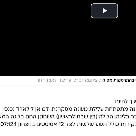
/
ט בהתרסקות מסוק
צילום: רויטרס, עריכת וידאו: ניר חן
ך להיות
ב-NBA, אבל לאחרונה מתפתחת עלילת משנה מסקרנת: דמיאן לילארד נכנס
בליגה. הלילה (בין שבת לראשון) השחקן החם בליגה המש