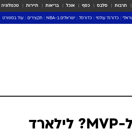
תרבות
סלבס
כסף
אוכל
בריאות
תיירות
טכנולוגיה
ראלי
כדורגל עולמי
כדורסל
ישראלים ב-NBA
תקצירים
עוד בספורט
ליגה אנגלית
ליגת העל
דני אבדיה
מונדיאל 2026
 העל
ליגה ספרדית
דאבל דריבל
NBA
נה
ליגה איטלקית
יורוליג וכדורסל אירופי
טבלאות
ו
ליגה גרמנית
ליגה לאומית
פודקאסטים
ליגה צרפתית
נבחרות ישראל בכדורסל
מסכמים מחזור
שראל
ליגת האלופות
כדורסל נשים
אבא של שבת
ית
הליגה האירופית
מעל הטבעת
דרום אמריקה
סערה בממלכה
טניס
טראש טוק
ספורט אמריקא
מועמד חדש ל-MVP? לילארד
פוקר