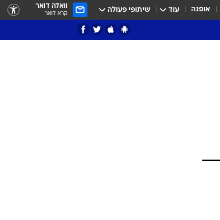
וואלה דואר
אופנה
עוד
שיתופי פעולה
קרא דואר
ציון 3
דאבל דריבל
י