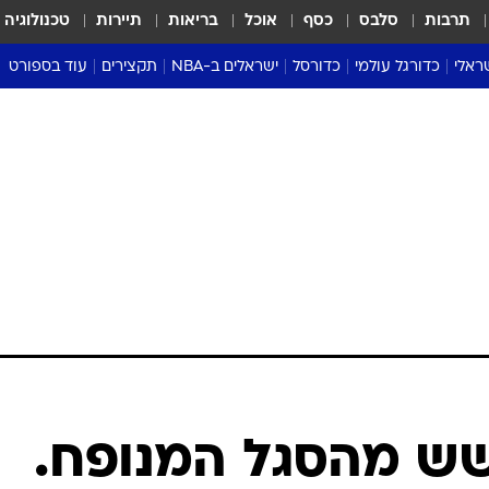
תרבות
סלבס
כסף
אוכל
בריאות
תיירות
טכנולוגיה
ראלי
כדורגל עולמי
כדורסל
ישראלים ב-NBA
תקצירים
עוד בספורט
ליגה אנגלית
ליגת העל
דני אבדיה
מונדיאל 2026
 העל
ליגה ספרדית
דאבל דריבל
NBA
נה
ליגה איטלקית
יורוליג וכדורסל אירופי
טבלאות
ו
ליגה גרמנית
ליגה לאומית
פודקאסטים
ליגה צרפתית
נבחרות ישראל בכדורסל
מסכמים מחזור
שראל
ליגת האלופות
כדורסל נשים
אבא של שבת
ית
הליגה האירופית
מעל הטבעת
דרום אמריקה
סערה בממלכה
טניס
טראש טוק
ספורט אמריקא
שש מהסגל המנופח.
פוקר