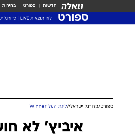
חדשות
ספורט
בחירות
ספורט
לוח תוצאות LIVE
כדורגל יש
ליגת העל Winner
סטט' ליגת
גביע המדי
גביע הטוט
שגרירים
נבחרות י
ליגה לאומ
ליגה א'
ספורט
/
כדורגל ישראלי
/
ליגת העל Winner
איביץ' לא חו