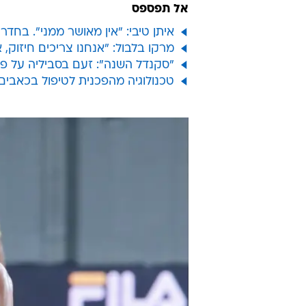
אל תפספס
איתן טיבי: "אין מאושר ממני". בחדרה כועסים: "ה-AR
מרקו בלבול: "אנחנו צריכים חיזוק,
"סקנדל השנה": זעם בסביליה על פ
טכנולוגיה מהפכנית לטיפול בכאבים אושרה ע"י 