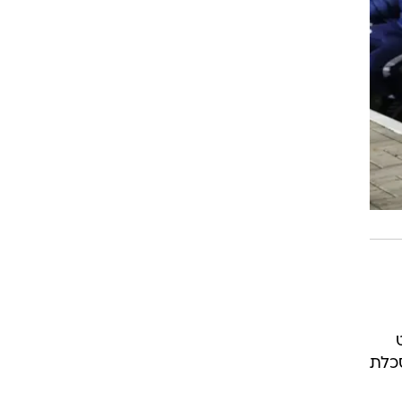
ט
סכלת