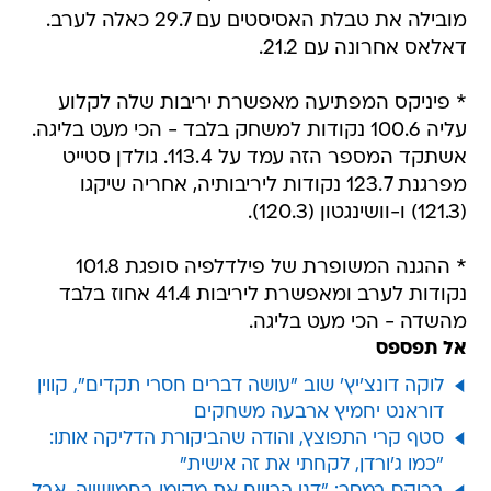
מובילה את טבלת האסיסטים עם 29.7 כאלה לערב.
דאלאס אחרונה עם 21.2.
* פיניקס המפתיעה מאפשרת יריבות שלה לקלוע
עליה 100.6 נקודות למשחק בלבד - הכי מעט בליגה.
אשתקד המספר הזה עמד על 113.4. גולדן סטייט
מפרגנת 123.7 נקודות ליריבותיה, אחריה שיקגו
(121.3) ו-וושינגטון (120.3).
* ההגנה המשופרת של פילדלפיה סופגת 101.8
נקודות לערב ומאפשרת ליריבות 41.4 אחוז בלבד
מהשדה - הכי מעט בליגה.
אל תפספס
לוקה דונצ'יץ' שוב "עושה דברים חסרי תקדים", קווין
דוראנט יחמיץ ארבעה משחקים
סטף קרי התפוצץ, והודה שהביקורת הדליקה אותו:
"כמו ג'ורדן, לקחתי את זה אישית"