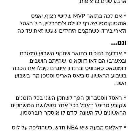
ארבע שנים ברציפות.
* אם יזכה בתואר MVP שלישי רצוף, יאניס
אנטטוקומפו יצטרף לווילט צ'מברליין, ביל ראסל
ולארי בירד, כשחקנים היחידים שעשו זאת עד כה.
וגם...
* ארבעת הזוכים בתואר שחקני השבוע (במזרח
ובמערב) הם לאו דווקא מי שהייתם חושבים:
דומנטאס סאבוניס וברנדון אינגרם קיבלו את הכבוד
בשבוע הראשון, טוביאס האריס וסטפן קרי בשבוע
השני.
* ראסל ווסטברוק הפך לשחקן השני בכל הזמנים
שקובע טריפל דאבל בכל אחד משלושת המשחקים
הראשונים של העונה. קדם לו אוסקר רוברטסון.
* דאלאס קבעה שיא NBA חדש, כשהוליכה על לוס