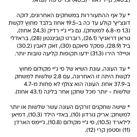
(40.2), קייל לאורי (40.5) וכריס פול (41.8).
* על אף ההתעוררות במשחקים האחרונים, לוקה
דונצ'יץ' קולע עד כה ב-19.5 אחוז בלבד מחוץ לקשת
(1.3 מ-6.8 למשחק). גם ג'יי ג'יי רדיק (24.3 אחוז),
גוראן דראגיץ' (26.1), רוברט קובינגטון (28), בראדלי
ביל (28.9), פסקל סיאקם (30), זאק לאבין (30.2)
וטיילר הירו (31.3) ידעו תקופות קליעה טובות יותר.
* עד העונה, עונת השיא של סי ג'יי מקולום מחוץ
לקשת היתה זו האחרונה, עם 2.8 שלשות למשחק
ב-37.9 אחוז. העונה הוא צולף לא פחות מ-4.7
שלשות - יותר מכל שחקן אחר בליגה (43.1 אחוז).
* שישה שחקנים זורקים העונה עשר שלשות או יותר
למשחק: אריק גורדון (10), באדי הילד (10.3), דמיאן
לילארד (10.5), סי ג'יי מקולום (10.8), ג'יימס הארדן
(11) וסטפן קרי (12).