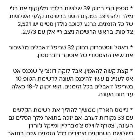
* סטפן קרי רחוק 39 שלשות בלבד מלעקוף את רג'י
מילר ולהתייצב במקום השני ברשימת קלעי השלשות
של כל הזמנים. כרגע לכוכב גולדן סטייט יש 2,521
צליפות, בראש הרשימה ניצב ריי אלן עם 2,973.
* ראסל ווסטברוק רחוק 32 טריפל דאבלים מלשבור
את שיאו ההיסטורי של אוסקר רוברטסון.
* קצת קשה להאמין, אבל לוקה דונצ'יץ' שנכנס אט
אט לעניינים עשוי להיכנס העונה לרשימת הטופ 10
בטריפל דאבלים בכל הזמנים. הוא זקוק ל-18 כאלה
עד תום העונה.
* ג'יימס הארדן ממשיך להוליך את רשימת הקלעים
עם 33 נקודות לערב. אם יזכה בתואר מלך הסלים גם
העונה, יצטרף לווילט צ'מברליין ומייקל ג'ורדן
כשלושת השחקנים היחידים בכל הזמנים שזכו בתואר