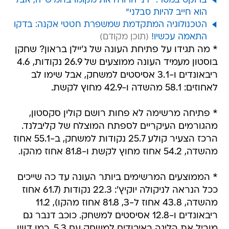
ברוקס במסר: "דני הרוויח את מקומו בחמישייה, אבל
הוא חייב להיות סבלני"
הטכנולוגיה המתקדמת שמשפרת חטטי אקנה: בדקו
התאמה עכשיו!
* מה תגידו על פתיחת העונה של ג'יילן בראון? שחקן
בוסטון מעמיד העונה ממוצעים של 26.9 נקודות, 4.6
ריבאונדים ו-3.1 אסיסטים למשחק, אבל שימו לב
לאחוזים: 58.1 מהשדה ו-42.9 מחוץ לקשת.
* פתיחה מרשימה לא פחות רושם קולין סקסטון,
מהגורמים העיקריים לספתח המוצלח של קליבלנד.
הרכז הצעיר קולע 25.7 נקודות למשחק, ב-55.1 אחוז
מהשדה, 54.2 אחוז מחוץ לקשת ו-81.8 אחוז מהקו.
* הממוצעים המרשימים ביותר העונה עד כה שייכים
ככל הנראה לניקולה יוקיץ': 22.3 נקודות (61.7 אחוז
מהשדה, 43.8 אחוז ל-3, 81.8 אחוז מהקו), 11.2
ריבאונדים ו-12.8 אסיסטים למשחק. כוכב דנבר גם
מוביל את הליגה באיבודים למשחק עם 5.3, כמו דווין