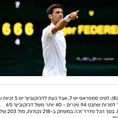
פדרר עדיין מוביל בזכיות בווימבלדון (8), לפיט סמפראס יש 7, אבל כ
השתווה לביורן בורג. השוויצרי הפסיד למרות שחבט 94 ווינרים - 40 יותר משל דג'וקוביץ' (61
שגיאות לא מחויבות מול 52 של נולה). בסך הכל פדרר זכה במשחק ב-218 נקודות, מול 203 