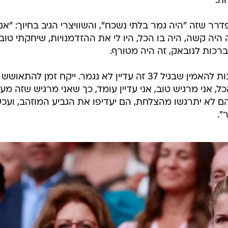
ת.
 שזה "היה גמר בלתי נשכח", והשוויצרי הגיב בחיוך: "אני
 היה קשה, היה בו הכל, היו לי את ההזדמנויות, שיחקתי טוב 
רכות לנובאק, זה היה מטורף.
"אני מקווה שאני נותן לאחרים הזדמנות להאמין שבגיל 37 זה עדיין לא נגמר. ייקח זמן להתאושש
כל, אני מרגיש טוב, אני עדיין עומד, כך שאני מרגיש שזה מע
שפחה שלי? הם לא יתרגשו מהצלחת, הם יעדיפו את הגביע המוזהב, ועכש
".