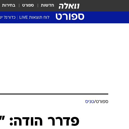
חדשות
ספורט
בחירות
ספורט
לוח תוצאות LIVE
כדורגל יש
ליגת העל Winner
סטט' ליגת
גביע המדי
גביע הטוט
שגרירים
נבחרות י
ליגה לאומ
ליגה א'
ספורט
/
טניס
פדרר הודה: "