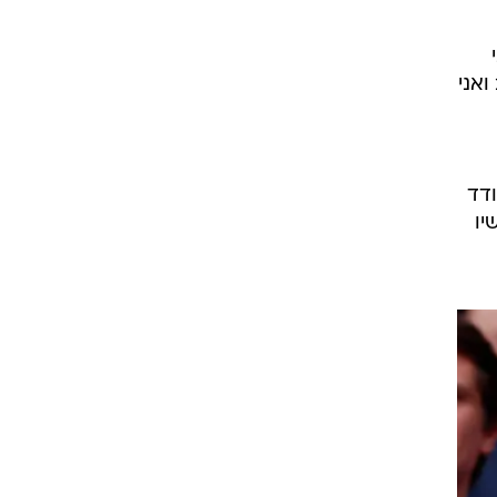
ואני
ודד
יו