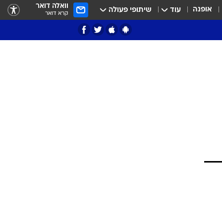
וואלה דואר
אופנה
עוד
שיתופי פעולה
קרא דואר
ציון 3
דאבל דריבל
י