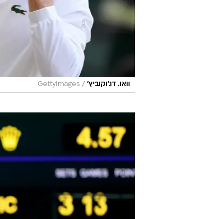
/
וואו. דג'וקוביץ'
GettyImages