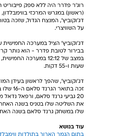
רוג'ר פדרר היה ללא ספק פייבוריט
(ראשון) במגרש המרכזי בווימבלדון,
על השוויצרי.
דג'וקוביץ' הציל במערכה החמישית 
בבירור לטובת פדרר - הוא נותר קר ר
שעות ו-55 דקות.
דג'וקוביץ', שהפך לראשון בעידן המו
זכה בתוא
את השליטה שלו בטניס בשנה האחרו
שלו במשחק גרנד סלאם בשנה האחרונ
עוד בנושא
בתום הגמר הארוך בתולדות ווימבלדו