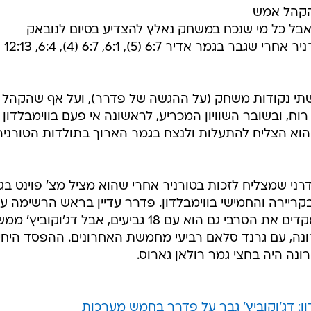
 הקהל אמש
 אבל כל מי שנכח במשחק נאלץ להצדיע בסיום לנובאק
שתי נקודות משחק (על ההגשה של פדרר), ועל אף שהקהל 
וח, ובשובר השוויון המכריע, לראשונה אי פעם בווימבלדון
דרני שמצליח לזכות בטורניר אחרי שהוא מציל מצ' פוינט בג
ר הגרנד סלאם ה-16 שלו בקריירה והחמישי בווימבלדון. פדרר עדיין בראש הרשימה ע
20 גביעי גרנד סלאם, ורפאל נדאל מקדים את הסרבי גם הוא עם 18 גביעים, אבל דג'וקוביץ
נה, עם גרנד סלאם רביעי מחמשת האחרונים. ההפסד היחי
ה היה בחצי גמר רולאן גארוס.
ן: דג'וקוביץ' גבר על פדרר בחמש מערכות