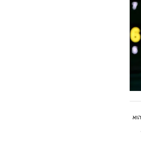
עת לדג'וקוביץ' יש 5 זכיות והוא
של