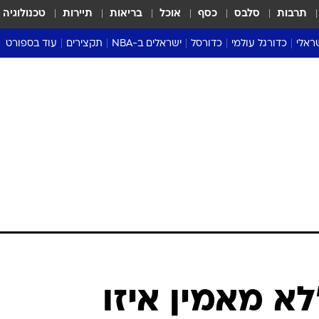
תרבות
סלבס
כסף
אוכל
בריאות
תיירות
טכנולוגיה
ראלי
כדורגל עולמי
כדורסל
ישראלים ב-NBA
תקצירים
עוד בספורט
ליגה אנגלית
ליגת העל
דני אבדיה
מונדיאל 2026
 העל
ליגה ספרדית
דאבל דריבל
NBA
נה
ליגה איטלקית
יורוליג וכדורסל אירופי
טבלאות
ו
ליגה גרמנית
ליגה לאומית
פודקאסטים
ליגה צרפתית
נבחרות ישראל בכדורסל
מסכמים מחזור
שראל
ליגת האלופות
כדורסל נשים
אבא של שבת
ית
הליגה האירופית
מעל הטבעת
דרום אמריקה
סערה בממלכה
טניס
טראש טוק
ספורט אמריקא
לא מאמין איזו
פוקר