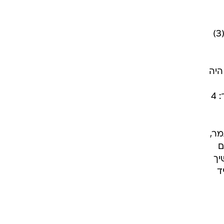
דג'וקוביץ', המנצח הגדול, שזכה בטורניר אחרי שגבר בגמר אדיר 6:7 (5), 6:1, 6:7 (4), 6:4, 12:13 (3)
היה
במצב של 12:12 במערכה החמישית, הוא הצליח להתעלות ולנצח בגמר הארוך בתולדות הטורניר: 4
מר,
ם
' ממשיך
ד