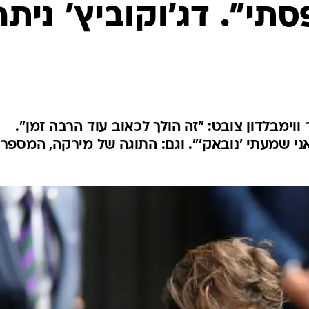
ענפים נוספים
י". דג'וקוביץ' ניתח
לוח שידורים
החידה של ספור
ארכיון מדורים
כתבו לנו
ימבלדון צובט: "זה הולך לכאוב עוד הרבה זמן".
 אני שמעתי 'נובאק'". וגם: התוגה של מירקה, המספר