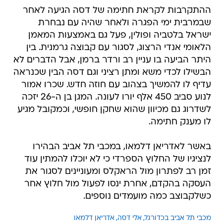
ההתקרבות לקראת חתימה של דסה הגיעה לאחר
שבמרבית ימי הפגרה ולאחר שהיה עם נבחרת
ישראל בלטביה ופולין, פעל גם באמצעות המאמן
הלאומי אנדי הרצוג, לסגור עם קבוצה גרמנית. בין
היתר הביעה בו עניין רב ורדר ברמן, אבל הדברים לא
הבשילו לכדי משא ומתן רציני וגם דסה הבין שכנראה
עדיף לו להמשיך בצהוב עם חוזה חדש. שכרו אמור
לנוע סביב 450 אלף יורו לעונה. המגן בן ה-26 יזכה
לשדרוג גם מכיוון שהוא שחקן חופשי, וכמקובל מגיע
לו מענק חתימה.
באשר לאדריאן דלמאו, במכבי תל אביב הבהירו
לנציגיו של החלוץ הספרדי כי לא יוכלו להמתין עוד
זמן רב לפתרון מול הראקלס ומעוניינים לסגור את
העסקה בהקדם, אחרת ינסו לפעול מול חלוץ אחר
כשלקבוצב כמה מועמדים נוספים.
מכבי תל אביב בכדורגל
אלי דסה
אדריאן דלמאו