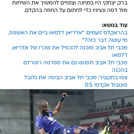
ברק יצחקי היו במחנה וצפויים להמשיך את השיחות
מול דסה ונציגיו כדי לחתום על החוזה בהקדם.
עוד בנושא:
בהראקלס זועמים: "אדריאן דלמאו ביים את האשפוז,
מי עושה דבר כזה?"
מכבי תל אביב מוכנה להכפיל את שכרו של אדריאן
דלמאו
מכבי תל אביב תפגוש גם את ספרטה רוטרדם
בהכנה
צפו בתקציר: מכבי תל אביב הביסה את גלובל
פוטבול אקדמי 0:5