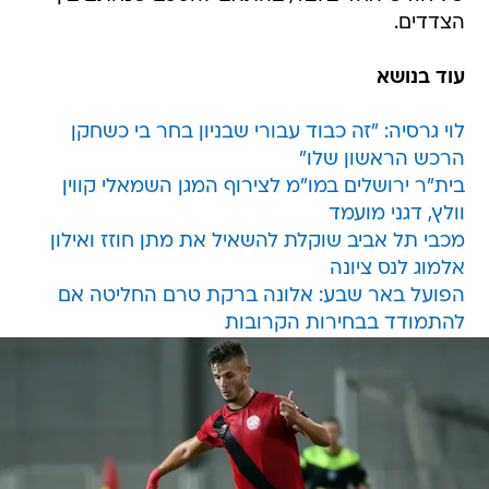
הצדדים.
עוד בנושא
לוי גרסיה: "זה כבוד עבורי שבניון בחר בי כשחקן
הרכש הראשון שלו"
בית"ר ירושלים במו"מ לצירוף המגן השמאלי קווין
וולץ, דגני מועמד
מכבי תל אביב שוקלת להשאיל את מתן חוזז ואילון
אלמוג לנס ציונה
הפועל באר שבע: אלונה ברקת טרם החליטה אם
להתמודד בבחירות הקרובות