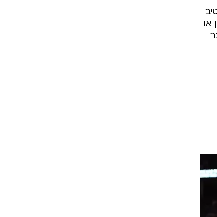
יב
 או
ר