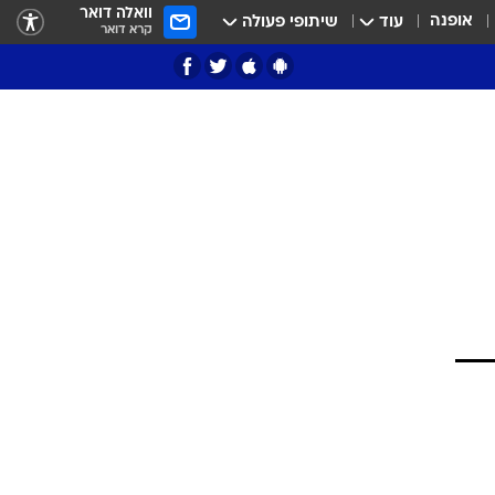
וואלה דואר
אופנה
עוד
שיתופי פעולה
קרא דואר
ציון 3
דאבל דריבל
י