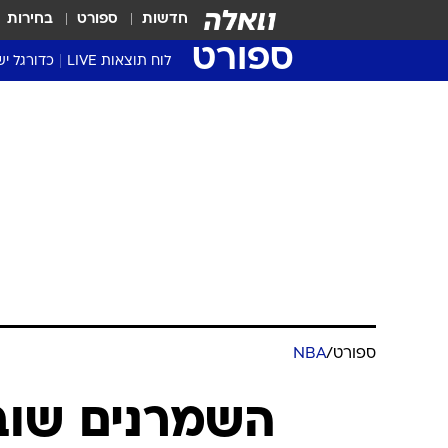
חדשות
ספורט
בחירות
ספורט
לוח תוצאות LIVE
כדורגל יש
ליגת העל Winner
סטט' ליגת
גביע המדי
גביע הטוט
שגרירים
נבחרות י
ליגה לאומ
ליגה א'
ספורט
/
NBA