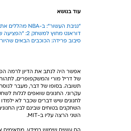
עוד בנושא
"גניבת העשור": ב-NBA מהללים את ברוק לופז ומבקרים את "ההיעלמות" של קוואי לאונרד
דוראנט מחוץ למשחק 2: "הפציעה שלו זה הדבר הכי טוב שקרה לגולדן סטייט"
סיבוב פרידה: הכוכבים הבאים שהיורול
אפשר היה לנתב את הדיון לרמה הפ
של דריל מורי והמשקפופרים, לתהות
תשובה. בסופו של דבר, מעבר לנוסח
עקרוני. החנונים שואפים לגלות לש
לחנונים שיש דברים שכבר לא ילמדו 
השחקנים בטוחים שבינם לבין החנוני
השני הרצה עליו ב-MIT.
הם עושים שימוש במידע, מתאימים 