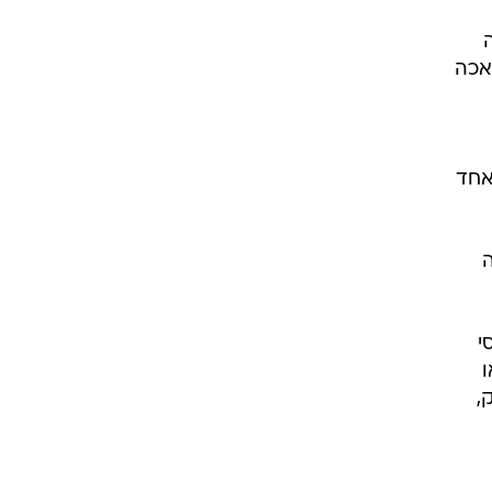
רבו, תפסו עוד ועוד עמדות מפתח ב-NBA. בשנת 2019 בואכה
אחד
ה
י
ו
,