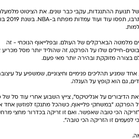
ל תנועת ההתנגדות, עקבי כבר שנים. את הציטוט מלמעלה
ניפק ב-2015. מאז היורמים הלכו והת
מלמטה הבארקלים של העולם. ובפלייאוף הנוכחי - זה
בוטים-חיילים שלו על הפרקט, זה שהוליד יותר מסל מכריע 
 בצורה מזוקקת ובהירה יותר מאי פעם.
 אחד שמניע תהליכים פנימיים וחיצוניים, שמשפיע על עיצוב
את הדיבורים על אנליטיקס", צייץ השבוע אחרי עוד סל של ס
ל הפרקט. "במשחקי פלייאוף, כשהכל מתנקז לפוזשן אחד א
ע לזריקה הכי טובה שאפשר. ואם זו זריקה בכדרור מחצי מרחק
 לפעמים זו הזריקה הכי טובה".
ה.