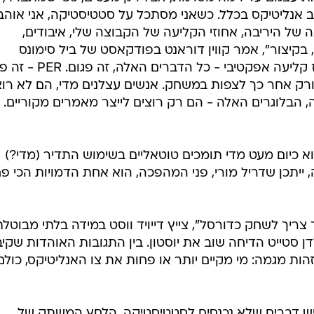
הב אנליטיקס בכלל. כשאני מסתכל על סטטיסטיקה, אני אוהב
 של היריבה, אחוזי הקליעה של הקבוצה שלי, איבודים,
בקיצור", אמר קווין דוראנט בפודקאסט של ביל סימונס
אשתקד. "אחוז קליעה משוקלל, אחוז קליעה אפקטיבי - כל הדברים
ק אחר כך לצפות במשחק. אנשים עצלנים מדי, הם לא רוצ
הבלוגרים האלה - הם רק רוצים לייצר מאמרים מקוריים. ל
 ה-NBA אפשר למצוא כיום מעט מדי תומכים טוטאליים בשימוש התדיר (מדי?)
ייתכן שדריל מורי, פני המהפכה, הוא אחת הדמויות הכי פ
 צריך לשחק כדורסל", צייץ דייויד ווסט במידה בלתי מבוטלת
סטייט הדיחה שוב את יוסטון. בין התגובות האוהדות שקיב
ות מגמה: מי מקיים יותר או פחות את צו האנליטיקס, כולם
ד יש דברים שלא נכנסים לסטטיסטיקה. הלחץ המשתק של