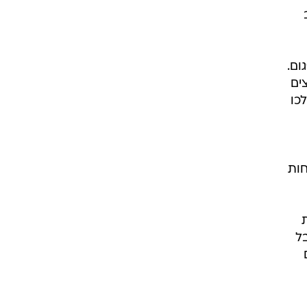
 האלה, זה פגום. PER - זה פגום.
ים
כו
חות
ל