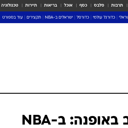
תרבות
סלבס
כסף
אוכל
בריאות
תיירות
טכנולוגיה
ראלי
כדורגל עולמי
כדורסל
ישראלים ב-NBA
תקצירים
עוד בספורט
ליגה אנגלית
ליגת העל
דני אבדיה
מונדיאל 2026
 העל
ליגה ספרדית
דאבל דריבל
NBA
נה
ליגה איטלקית
יורוליג וכדורסל אירופי
טבלאות
ו
ליגה גרמנית
ליגה לאומית
פודקאסטים
ליגה צרפתית
נבחרות ישראל בכדורסל
מסכמים מחזור
שראל
ליגת האלופות
כדורסל נשים
אבא של שבת
ית
הליגה האירופית
מעל הטבעת
דרום אמריקה
סערה בממלכה
טניס
טראש טוק
ספורט אמריקא
השמרנים שוב באופנה: ב-NBA
פוקר