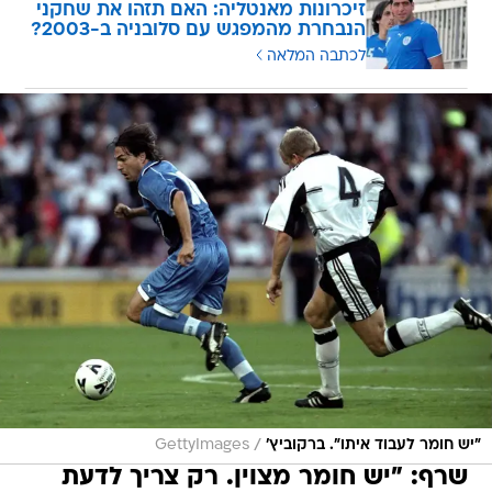
זיכרונות מאנטליה: האם תזהו את שחקני
הנבחרת מהמפגש עם סלובניה ב-2003?
לכתבה המלאה
/
"יש חומר לעבוד איתו". ברקוביץ'
GettyImages
שרף: "יש חומר מצוין. רק צריך לדעת