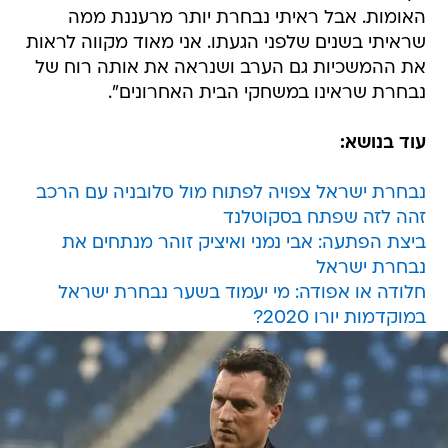
האומות. אבל ראיתי נבחרת יותר מרעננת ממה
שראיתי בשנים שלפני הגעתו. אני מאוד מקווה לראות
את ההמשכיות גם הערב ושנראה את אותה רוח של
נבחרת שראינו במשחקי הבית האחרונים".
עוד בנושא:
נבחרת ישראל צפויה לפתוח מול סלובניה עם הרכב
זהה לזה שפתח בסקוטלנד
ביצת הפתעה: אבי נמני ואיציק זוהר מנתחים את
נבחרת ישראל
חלודה או אפודה: מי יעמוד בשער נבחרת ישראל
במוקדמות יורו 2020?