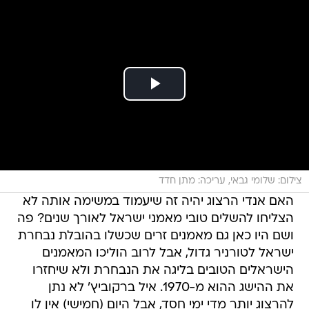
צילום: שלומי גבאי, עריכה: מתן חדד
האם אנדי הרצוג יהיה זה שיעמוד במשימה אותה לא
הצליחו להשלים טובי מאמני ישראל לאורך שנים? פה
ושם היו כאן גם מאמנים זרים שכשלו בהובלת נבחרת
ישראל לטורניר גדול, אבל לרוב הוליכו המאמנים
הישראלים הטובים בליגה את הנבחרת ולא שיחזרו
את ההישג ההוא מ-1970. איל ברקוביץ' לא נתן
להרצוג יותר מדי ימי חסד, אבל היום (חמישי) אין לו