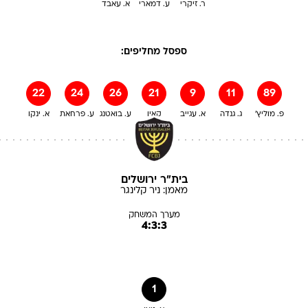
ר. זיקרי
ע. דמארי
א. עאבד
ספסל מחליפים:
22
24
26
21
9
11
89
פ. מוליץ'
ג. גנדה
א. עגייב
קאיו
ע. בואטנג
ע. פרחאת
א. ינקו
בית"ר ירושלים
מאמן:
ניר
קלינגר
מערך המשחק
4:3:3
1