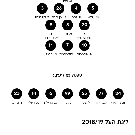
א. ניצן
3
26
4
5
ש. שיימן
א. זהבי
ט. בן חיים
ד. קלטינס
9
8
20
מ.
ע. ורד
ד.
סירושטיין
איינבינדר
11
7
10
א. אינברום
י. סילבסטר
מ. בוזגלו
ספסל מחליפים:
23
14
6
99
55
77
24
א. קריאף
י. בריהון
ל. צעירי
ע. לוי
ט. כחילה
ע. ראלי
ד. גורש
ליגת העל 2018/19