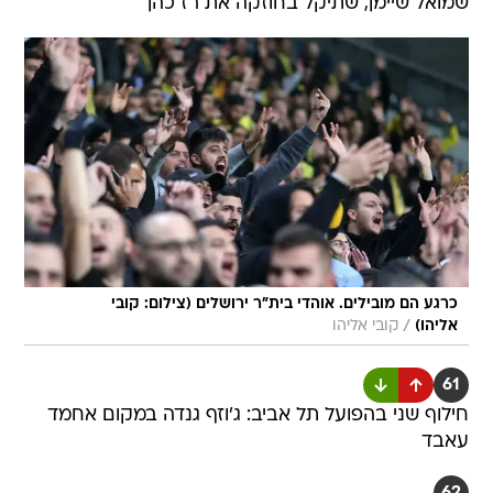
שמואל שיימן, שתיקל בחוזקה את רז כהן
כרגע הם מובילים. אוהדי בית"ר ירושלים (צילום: קובי
/
אליהו)
קובי אליהו
61
חילוף שני בהפועל תל אביב: ג'וזף גנדה במקום אחמד
עאבד
62