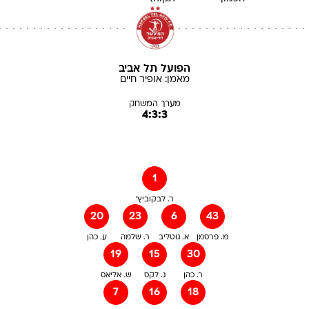
הפועל תל אביב
מאמן:
אופיר
חיים
מערך המשחק
4:3:3
1
ר. לבקוביץ'
20
23
6
43
מ. פרסמן
א. גוטליב
ר. שלמה
ע. כהן
19
15
30
ר. כהן
נ. לקס
ש. אליאס
7
16
18