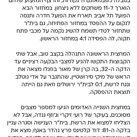
בטבלה כשבמאזנם 11 נקודות, והרצף המזעזע שלהם
הוארך ל-11 משחקים ללא ניצחון. במחזור הבא
הפועל תל אביב תארח את הפועל חדרה ותנסה
לנקום על ההפסד במחזור הפתיחה, גם בית"ר
שתחזור לטדי תשמח להשיג נקמה על מכבי פתח
תקוה, לה הפסידה 4:1 במחזור הראשון.
המחצית הראשונה התנהלה בקצב טוב, אבל שתי
הקבוצות התקשו להגיע למצבי הבקעה רציניים עד
הדקה ה-32, בה קרן של מאור בוזגלו מצאה את
הראש של מיקי סירושטיין, שהתגבר על אדי גוטלב
ונגח לרשת, 0:1 לבית"ר ירושלים וזאת גם הייתה
תוצאת ההפסקה.
במחצית השנייה האדומים הגיעו למספר מצבים
מסוכנים, בעיקר של רועי זיקרי וג'וזף גנדה, אבל לא
הצליחו למצוא את הרשת. בית"ר הענישה וסגרה עניין
בדקה ה-81: דוד קלטינס פרץ נהדר באגף, מצא את