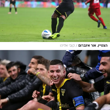
/
הצטיין. אור אינברום
קובי אליהו