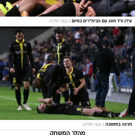
/
עידן ורד חוגג עם הבית"רים בסיום
קובי אליהו
/
חגיגה במושבה
קובי אליהו
מהלך המשחק