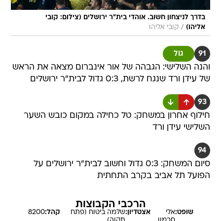
בדרך לניצחון חשוב. אוהדי בית"ר ירושלים (צילום: קובי
/
אליהו)
קובי אליהו
91
גול
והנה השלישי: הגבהה של אור אינברום מצאה את הראש
של עידן ורד שנגח לרשת, 0:3 גדול לבית"ר ירושלים
93
חילוף אחרון במשחק: טל כחילה במקום כובש השער
השלישי עידן ורד
94
סיום המשחק: 0:3 גדול וחשוב לבית"ר ירושלים על
הפועל תל אביב בקרב התחתית
הרכבי הקבוצות
שופט:
אלי
אצטדיון:
שלמה ביטוח (פתח
קהל:
8200
חכמון
תקוה)