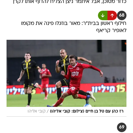
כדור מסוכן, אבל איתמר ניצן הצליח להדוף אותו לקרן
68
חילוף ראשון בבית"ר: מאור בוזגלו פינה את מקומו
לאופיר קריאף
/
רז כהן עם טל בן חיים (צילום: קובי אליהו)
קובי אליהו
69