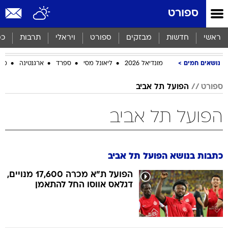
ספורט
ראשי
חדשות
מבזקים
ספורט
ויראלי
תרבות
כס
נושאים חמים
מונדיאל 2026
ליאונל מסי
ספרד
ארגנטינה
מכב
ספורט
הפועל תל אביב
הפועל תל אביב
כתבות בנושא הפועל תל אביב
הפועל ת"א מכרה 17,600 מנויים,
דגלאס אווסו החל להתאמן