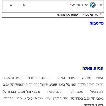
עירוני טבריה
*
-6
0
14
*
לעירוני טבריה הופחתו שש נקודות
פייסבוק
תגיות וואלה
NBA
ארסנל
בית"ר ירושלים
ברצלונה בכדורגל
ג'אני אינפנטינו
הפועל באר שבע
הכוכב האדום בלגרד
הפועל פתח תקוה
הפועל תל אביב
מכבי תל אביב בכדורגל
ליגת העל
מכבי חיפה
מכבי נתניה
מכבי תל אביב בכדורסל
מנור סולומון
עירוני טבריה
פיפ"א
רודרי
רוי רביבו
ריאל מדריד