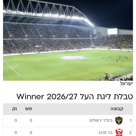
ישראל
טבלת ליגת העל 2026/27 Winner
קבוצה
מש
נק
בית"ר ירושלים
0
0
1
בני סכנין
0
0
2