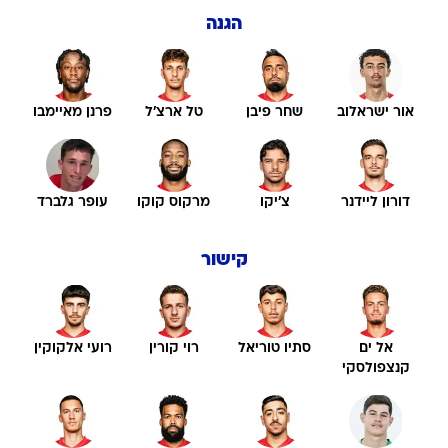
הגנה
אור ישראלוב
שחר פיבן
טל ארצ'ל
פרנן מאיימבו
דורון ליידנר
צ'יקו
מרקוס קוקו
עופר גלברד
קישור
אל ים
סתיו טוריאל
רוי קורין
רועי אלקוקין
קנצפולסקי