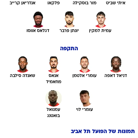
איתי שביט
מור בוסקילה
פלקאו
אנדריאן קרייב
עמית למקין
יונתן פרבר
דגלאס אווסו
התקפה
דניאל דאפה
עומרי אלטמן
אנאס
שאנדה סילבה
מחאמיד
עומרי לוי
עמנואל
בואטנג
תמונות של
הפועל תל אביב