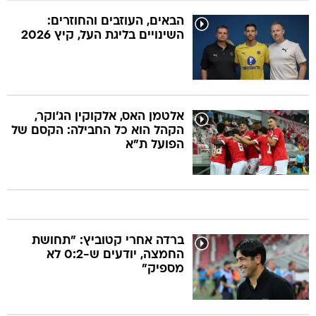
הבאים, העוזבים והחוזרים:
השינויים בליגת העל, קיץ 2026
אלטמן האס, אלקוקין הג'וקר,
הקהל הוא כל החבילה: הקסם של
הפועל ת"א
ברדה אחרי קטוביץ: "תחושת
החמצה, יודעים ש-0:2 לא
מספיק"