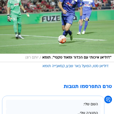
/
"ז'וליאן איכותי עם הכדור ומאוד טקטי". תומא
יותם רונן
ז'וליאן סטו
הפועל באר שבע
קסאבייה תומא
טרם התפרסמו תגובות