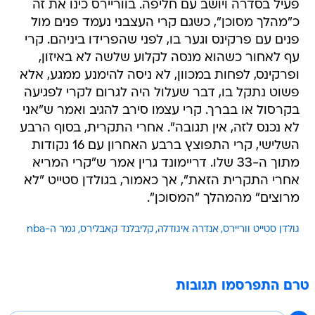
פעיל בסדרה ויושב עם חליפה. בווריירס כינו את זה
כ"מהלך מסוכן", כשגם קרי העצבני נעמד פנים מול
פנים עם פרקינס וגער בו, לפני שהפרידו ביניהם. קרי
עף לאחור כשהוא מנסה לקלוע שלשה לא באיזון,
ופרקינס, לפחות במכוון, לא ניסה להימנע ממגע, אלא
פשוט נתקל בו, דבר שעלול היה לגרום לקרי לפגיעה
בקרסול או בברך. קרי עצמו סירב להגיב ואמר ש"אני
לא נכנס לזה, אין תגובה". אחרי התקרית, בסוף הרבע
השלישי, קרי התפוצץ ברבע האחרון עם 16 נקודות
מתוך ה-33 שלו. דריימונד גרין אמר ש"קרי המריא
אחרי התקרית הזאת", אך כאמור, בגולדן סטייט "לא
מרוצים" מהמהלך "המסוכן".
גולדן סטייט ווריירס
אנדרה איגודלה
קליבלנד קאבלירס
גמר ה-nba
טרם התפרסמו תגובות