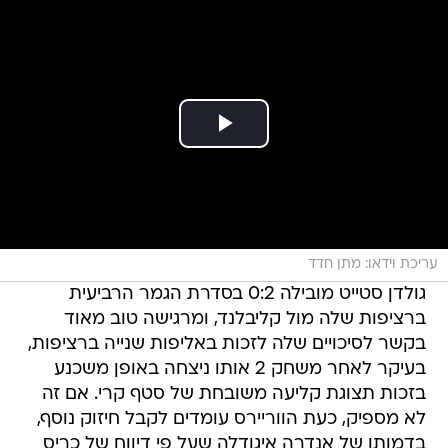
עריכת וידאו: מתן חדד
גולדן סטייט מובילה 0:2 בסדרת הגמר הרביעית
ברציפות שלה מול קליבלנד, ומרגישה טוב מאוד
בקשר לסיכויים שלה לזכות באליפות שנייה ברציפות,
בעיקר לאחר משחק 2 אותו ניצחה באופן משכנע
בזכות תצוגת קליעה משובחת של סטף קרי. אם זה
לא מספיק, כעת הווריירס עומדים לקבל חיזוק נוסף,
בדמותו של אנדרה איגודלה שעל פי דיווח של כריס