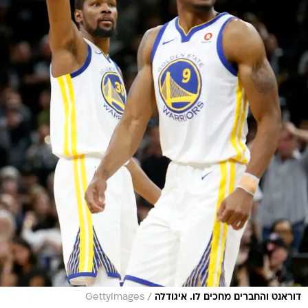
/
דוראנט והחברים מחכים לו. איגודלה
GettyImages