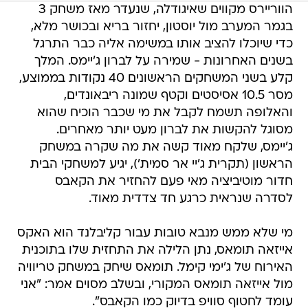
הווריירס מקווים שאיגודלה, שנעדר מאז משחק 3
בגמר המערב מול יוסטון, יחזור בריא ובכושר מלא,
כדי שיוכלו להציב אותו במשימה אליה כבר התרגל
בשנים האחרונות - שמירה על לברון ג'יימס. המלך
קלע בשני המשחקים הראשונים 40 נקודות בממוצע,
מסר 10.5 אסיסטים וקטף שמונה ריבאונדים,
והאלופה תשמח לקבל את מי שכבר הוכיח שהוא
מסוגל להקשות את לברון מעט יותר מאחרים.
ג'יימס, שלקח מאוד קשה את מה שקרה במשחק
הראשון (תקרית ג'יי אר סמית'), יגיע למשחקי הבית
חדור מוטיביציה מאי פעם להחזיר את הקאבס
לסדרה שנראית כרגע חד צדדית מאוד.
מי שלא ממש מנבא טובות עבור קליבלנד הוא האקס
אייזאה תומאס, נתן הלילה את התחזית שלו בתוכנית
האירוח של ג'ימי קימל. תומאס שיחק במשחק טריוויה
מול אייזאה תומאס המקורי, ובשלב מסוים אמר: "אני
עומד לחטוף סוויפ בדיוק כמו הקאבס".