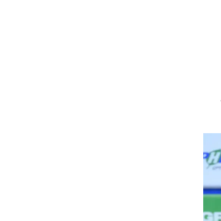
ט1
מחוץ לקווים
4-4-2
משרד החוץ
רץ על הקווים
ספורט בחקירה
סוגרים שנה
מונדיאל 2014
בראש ובראשונה
אליפות אפריקה 2015
יורו צעירות 2013
לונדון 2012
יורו 2012