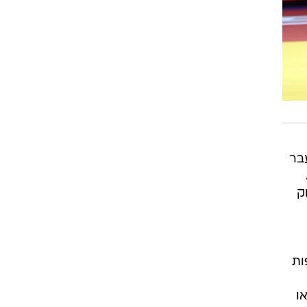
בר
ק
אליפות
ו