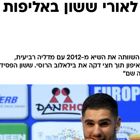
לאורי ששון באליפות
ענפים נוספים
לוח שידורים
החידה של ספור
ארכיון מדורים
כתבו לנו
חגיגה באליפות הביתית: ישראל השוותה את השיא מ-2012 עם מדליה רביעית,
1 ק"ג) ניצח באיפון תוך חצי דקה את בילאלוב הרוסי. ששון הפסיד
ה שם"