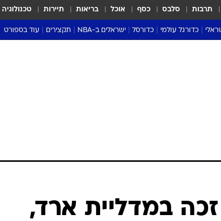
תרבות
סלבס
כסף
אוכל
בריאות
תיירות
טכנולוגיה
ראלי
כדורגל עולמי
כדורסל
ישראלים ב-NBA
תקצירים
עוד בספורט
ליגה אנגלית
ליגת העל
דני אבדיה
מונדיאל 2026
 העל
ליגה ספרדית
דאבל דריבל
NBA
נה
ליגה איטלקית
יורוליג וכדורסל אירופי
טבלאות
ו
ליגה גרמנית
ליגה לאומית
פודקאסטים
ליגה צרפתית
נבחרות ישראל בכדורסל
מסכמים מחזור
שראל
ליגת האלופות
כדורסל נשים
אבא של שבת
ית
הליגה האירופית
מעל הטבעת
דרום אמריקה
סערה בממלכה
טניס
טראש טוק
ספורט אמריקא
זכה במדליית ארד,
פוקר