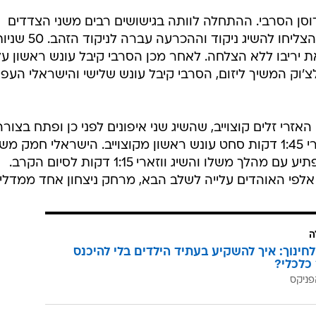
וסן הסרבי. ההתחלה לוותה בגישושים רבים משני הצדדים
כשעד לסיום הזמן החוקי השניים לא הצליחו להשיג ניקוד וההכרעה עברה לניקוד 
 יריבו ללא הצלחה. לאחר מכן הסרבי קיבל עונש ראשון על
צ'וק המשיך ליזום, הסרבי קיבל עונש שלישי והישראלי העפי
אזרי זלים קוצוייב, שהשיג שני איפונים לפני כן ופתח בצורה
אגרסיבית. פלצ'יק החל להתקיף ואחרי 1:45 דקות סחט עונש ראשון מקוצוייב. הישראלי חמק מש
ניסיונות של יריבו לבצע תרגיל, ואז הפתיע עם מהלך משלו והשיג ווזארי 1:15 דקות לסיום הקרב.
 אלפי האוהדים עלייה לשלב הבא, מרחק ניצחון אחד ממדליה
ה
לחינוך: איך להשקיע בעתיד הילדים בלי להיכנס
כלכלי?
פניקס