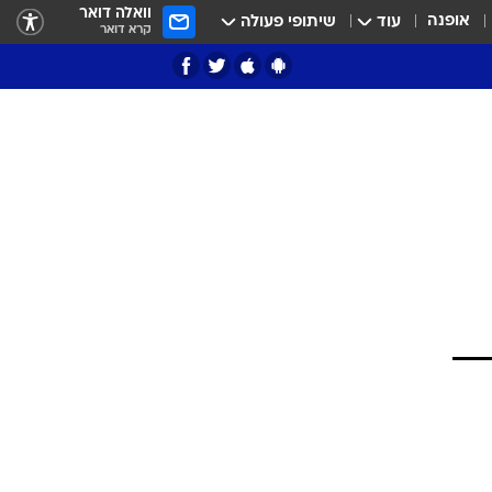
וואלה דואר
אופנה
עוד
שיתופי פעולה
קרא דואר
ציון 3
דאבל דריבל
י