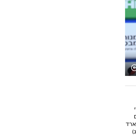
רוגבי וקריקט
גולף
ביליארד
תקצירים
2012. אחרי
ארד
לימפי אורי ששון (מעל 100 ק"ג)