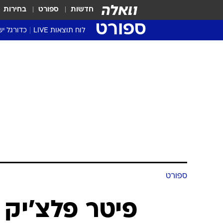
חדשות
ספורט
בחירות
ספורט
לוח תוצאות LIVE
כדורגל יש
ליגת העל Winner
סטט' ליגת
גביע המדי
גביע הטוט
שגרירים
נבחרות י
ליגה לאומ
ליגה א'
ספורט
פיטר פלצ'יק 