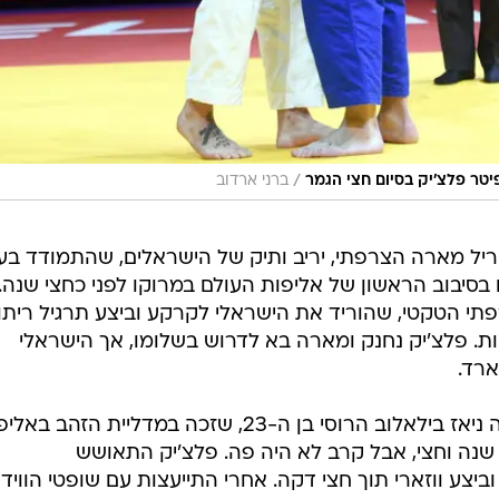
/
טר פלצ'יק בסיום חצי הגמר
ברני ארדוב
ריל מארה הצרפתי, יריב ותיק של הישראלים, שהתמודד בע
ח בסיבוב הראשון של אליפות העולם במרוקו לפני כחצי שנה.
פתי הטקטי, שהוריד את הישראלי לקרקע וביצע תרגיל ריתו
לפלצ'יק להיכנע אחרי 2:15 דקות. פלצ'יק נחנק ומארה בא לדרוש בשלומו, אך הישראלי
ארד.
יריבו של פלצ'יק היה ניאז בילאלוב הרוסי בן ה-23, שזכה במדליית הזהב ב
כה כאן לפני שנה וחצי, אבל קרב לא היה פה. פלצ'יק התאושש
צע ווזארי תוך חצי דקה. אחרי התייעצות עם שופטי הווידא