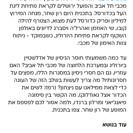
מכבי תל אביב והפועל ירושלים לקראת פתיחת ליגת
העל בכדורסל. בתכנית היום רון שחר, מנחה המירוץ
למיליון ופריק כדורסל לעת מצוא, הצטרף להילה
קובו, שי האוזמן ואהרל'ה ויסברג לדיונים באולפן
השקוף לקראת פתיחת היורוליג, כשבמוקד - ניתוח
צוות האימון של מכבי.
עד כמה משמעותי חוסר הניסיון של אדלשטיין
ביורוליג ובמערכת הלחוצה של מכבי תל אביב? האם
עוזריו, גם הם חסרי ניסיון במסגרות הללו, מפצים על
חסרונותיו? מה צריך לעשות בשלב הזה של העונה
כדי לצאת ממילאנו עם ניצחון? (רמז: לשים את
הכדור אצל גאודלוק), מה הקשר בין סימונה
פיאנג'יאני ומרלון ברנדו, ולמה אסור לכם לפספס את
המופע של רון שחר. צפו בתכנית.
עוד בנושא