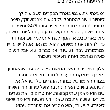
והאליפות הלכה לצהובים.
"מצאתי את עצמי באחד הבקרים השבוע הולך
ליוטיוב ויושב להסתכל על קטעים מהמשחק", סיפר
ברומר
. "כתבתי מכבי תל אביב עונת 94/5 וחיפשתי
את המשחק ההוא. התקשורת עוסקת כל יום במשחק
מול באר שבע, אז הגוף לקח אותי למחשב ופתחתי
כדי לראות את המשחק ההוא. מה אני אגיד? יש עדיין
צמרמורת. עברו 21 שנה, אני כבר בן 42, אבל רגעים
כאלה נצרבים ואתה לא יכול לשכוח".
אלון תמיד יהיה האח התאום של גדי. בעוד שהאחרון
מאמן במחלקת הנוער של מכבי תל אביב וחבר
בצוות האימון של נבחרת הנערים של ישראל, אלון
השתקע בשנים האחרונות בהפועל עירוני הוד השרון,
שם הוא מאמן שתי קבוצות, את טרום ב' ואת נערים
ב'. "אני עושה את מה שאני יודע לעשות ולא מה שאני
לא יודע לעשות", הוא מסביר את העובדה שהוא