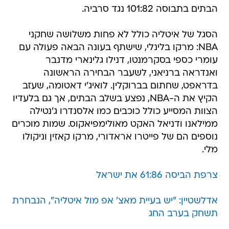
הבתים בתבוסה 101:82 נגד סרביה.
הסגל של איטליה כולל לא פחות משלושה שחקני
NBA: מרקו בלינלי, שישתף בעונה הבאה פעולה עם
עומרי כספי בסקרמנטו, דנילו גלינארי מדנבר
ואנדראה ברניאני, לשעבר הבחירה הראשונה
בדראפט, שחתום בברוקלין. לואיג'י דאטומה, שעזב
הקיץ את ה-NBA, נפצע בשלב הבתים, אך גם בלעדיו
הצוות המסייע כולל כוכבים כמו אלסנדרו ג'נטילה
ממילאנו ודניאל האקט מאולימפיאקוס. שמות מוכרים
נוספים הם של פייטרו אראדורי, מרקו קאזין וניקולו
מלי.
צרפת הביסה 61:86 את ישראל
אדלשטיין: "יש בעיית מאצ' אפ מול איטליה", הנבחרת
תשחק בערב החג