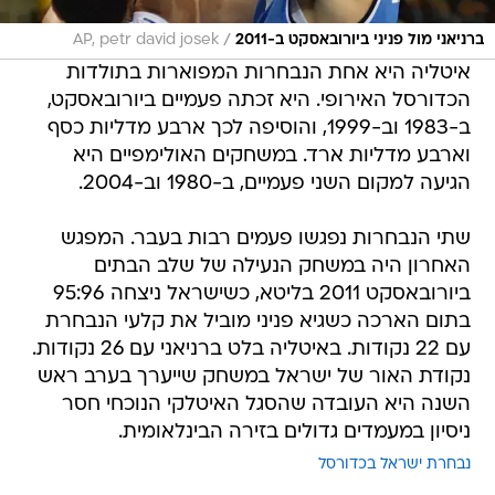
/
ברניאני מול פניני ביורובאסקט ב-2011
AP, petr david josek
איטליה היא אחת הנבחרות המפוארות בתולדות
הכדורסל האירופי. היא זכתה פעמיים ביורובאסקט,
ב-1983 וב-1999, והוסיפה לכך ארבע מדליות כסף
וארבע מדליות ארד. במשחקים האולימפיים היא
הגיעה למקום השני פעמיים, ב-1980 וב-2004.
שתי הנבחרות נפגשו פעמים רבות בעבר. המפגש
האחרון היה במשחק הנעילה של שלב הבתים
ביורובאסקט 2011 בליטא, כשישראל ניצחה 95:96
בתום הארכה כשגיא פניני מוביל את קלעי הנבחרת
עם 22 נקודות. באיטליה בלט ברניאני עם 26 נקודות.
נקודת האור של ישראל במשחק שייערך בערב ראש
השנה היא העובדה שהסגל האיטלקי הנוכחי חסר
ניסיון במעמדים גדולים בזירה הבינלאומית.
נבחרת ישראל בכדורסל