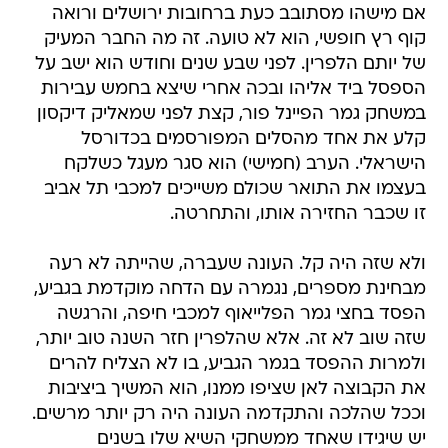
אם מישהו מסתובב כעת ברחובות ירושלים ורואה
קוף רץ חופשי, הוא לא טועה. זה מה החבר המעיק
של יותם הלפרין. לפני שבע שנים וחודש הוא ישב על
הספסל ביד אליהו ובכה אחרי שיצא בחמש עבירות
במשחק גמר הפיינל פור, קצת לפני שמאליק דיקסון
קלע את אחד מהסלים המפורסמים בכדורסל
הישראלי. הערב (חמישי) הוא סגר מעגל כשלקח
בעצמו את התואר שכולם משייכים למכבי תל אביב 
זו שכבר החזירה אותו, והתחרטה.
ולא שזה היה קל. העונה שעברה, שהייתה לא רעה
מבחינת מספרים, נגמרה עם הדחה מוקדמת בגביע,
הפסד בחצי גמר הפלייאוף למכבי חיפה, והרגשה
שזה שוב לא זה. אלא שהלפרין חזר השנה טוב יותר,
ולמרות ההפסד בגמר הגביע, בו לא הצליח להרים
את הקבוצה לאן שציפו ממנו, הוא המשיך ביציבות
וככל שהלכה והתקדמה העונה היה רק יותר מרשים.
יש שיגידו שאחד ממשחקי השיא שלו בשנים