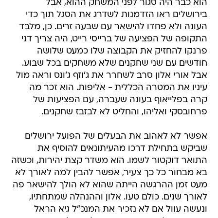
הוא כבר היה סגור לפני המשחק ההוא, אבל
בירושלים ראו הזדמנות לשדרג את הסגל תוך כדי
העונה ולא פחדו להישאר עם שבעה זרים. כן, מלבד
התקופה של הפציעה של ברייסי רייט, היה צריך דני
פרנקו להחזיק את הקבוצה שלו כמעט שלושה
חודשים עם שני שחקנים שלא משחקים בכל שבוע.
אבל אורי אלון סרב לשחרר את ג'וזף ג'ונס וראה מול
עיניו את המטרה הכללית - אליפות. הוא זכר מה
קרה בפלייאוף בעונה שעברה, עם הפציעות של
פרחובסקי ואליהו, והחליט לא לבזבז שחקנים.
אפשר לא לאהוב את הבעלים של הפועל ירושלים
שביקש בתחילת דרכו מהעיתונאים להוסיף את
התואר דוקטור לשמו. הוא משדר קצת יהירות, וכשזה
בא מבחור כל כך צעיר, אפשר להבין למה לאורך לא
מעט זמן ההרגשה הייתה שהוא לא הולך להישאר פה
לאורך שנים. כולם טעו. אלון וההנהלה שמתחתיו,
ונעשה עוול אם לא נזכיר את המנכ"ל גיא הראל