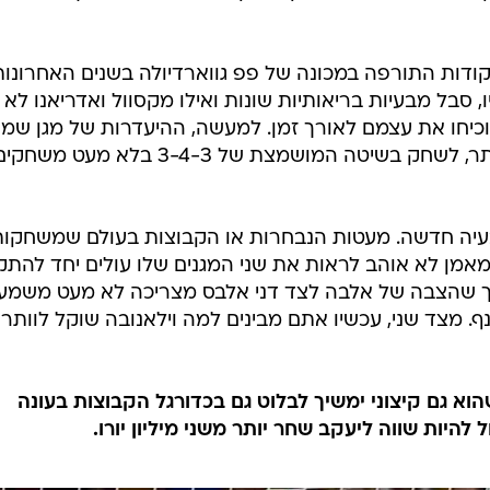
AP, 
עות, אבל בספרד מעריכים שהמועדונים מחכים לסיום היור
ד דווח כי בימים האחרונים התעניין אלבה מה סכום ההעבר
קה בעצם סגורה לחלוטין והמגן יחזור הביתה ויהפוך לרכש
דות התורפה במכונה של פפ גווארדיולה בשנים האחרונות
, סבל מבעיות בריאותיות שונות ואילו מקסוול ואדריאנו לא
כיחו את עצמם לאורך זמן. למעשה, ההיעדרות של מגן שמא
לטעמו הביאה את גווארדיולה, בין היתר, לשחק בשיטה המושמצת של 3-4-3 בלא מעט משח
בעיה חדשה. מעטות הנבחרות או הקבוצות בעולם שמשחקות