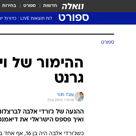
חדשות
ספורט
בחירות
ספורט
לוח תוצאות LIVE
כדורגל יש
ליגת העל Winner
סטט' ליגת
גביע המדי
גביע הטוט
שגרירים
נבחרות י
ליגה לאומ
ליגה א'
ספורט
ההימור של וי