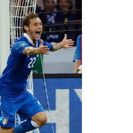
עם שני מגנים תוקפים מובהקים. אף 
וחושפים את הקבוצה למתפרצות. כ
טקטית וסגירה הדדית של שחקני הכנף
הברזילאי?
הטיפ של הסקאוט: אם טרנד המגן שהו
הבאה, שחקן כמו טאלב טואטחה יכול ל