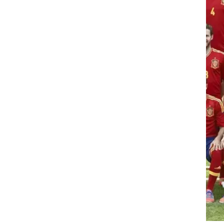
ה
רוגבי וקריקט
גולף
ביליארד
תקצירים