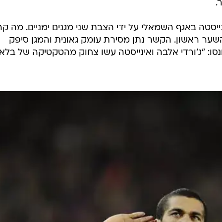
ולנסיה בפתיחת העונה שעברה. אלבה קיבל זימון ראשון
רד נולד מגן שמאלי חדש.
ר הבא של המגן התוקף,
אחת התופעות המעניינות של יורו
ת הבינו מאמני היריבות של ספרד שלאלבה, בניגוד לאלברו
טח לפרוץ. המהירות שלו מסחררת, יכולת המסירה מרשימה
 דבר הופכת את ספרד למסוכנת ובלתי צפויה עוד יותר.
ב ואי אפשר להפקיר, מה שמגביל עוד יותר את סיכויי הירי
.
ייסטה באגף השמאלי על ידי הצבת שני מגנים ימניים. מה ק
השער ראשון. הקשר נתן מסירת עומק גאונית והמגן סיפק
: "ג'ורדי אלבה ואינייסטה עשו צחוק מהטקטיקה של בלאן