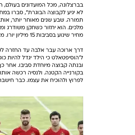
גרנט
ענבל מנור
25.6.2012 / 10:18
ההגעה של ג'ורדי אלבה לברצלו
ואיך פספס הישראלי את דיאמנ
כשג'ורדי אלבה ה
בברצלונה, מכל המועדונים בעולם, הח
לא יגיע לקבוצה הבוגרת", סברו במ
תמורה. שבע שנים מאוחר יותר, אות
מלכים. הוא יחזור כשחקן משודרג ו
מחיר שינוע בסביבות 15 מיליון יורו. מישהו במחלקת הנוער צריך לשלם את מחיר הטעות מ-2005.
דרך ארוכה עבר אלבה עד החזרה לקא
ל'הוסיפטאלט כי הילד יגדל להיות כו
ובנתה קבוצה מיוחדת סביבו. אחר כך