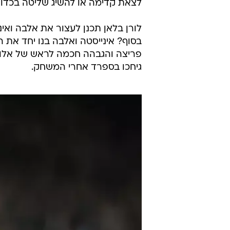
להתעלם מההופעות הנהדרות של מגן 
בספטמבר ומאז לא הביט לאחור. לספ
אלבה מייצג בצורה מושלמת את הדו
2012
. בשלב מוקדם מאוד של האליפו
ארבלואה באגף הימני, אסור לתת ש
וההצטרפות שלו כשחקן כנף נוסף לכל
מדובר בעוד שחקן שצריך לשים אליו ל
לצאת קדימה או להשיג שליטה בכדור
לורן בלאן תכנן לעצור את אלבה ואינ
בסוף? אינייסטה ואלבה בנו יחד את 
פריצה והגבהה חכמה לראש של אלונסו
גיחכו בספרד אחרי המשחק.