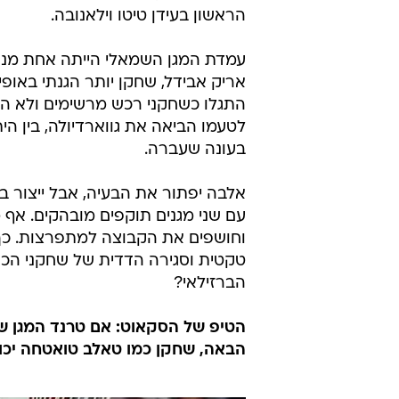
/
מה יהיה איתו? דני אלבס
Manu Fernandez
אלבה סגור בברצלונה כבר מספר שבו
כדי להודיע רשמית על העסקה. בספר
הצפוי בעניינו, מה שמעיד כי גם העס
הראשון בעידן טיטו וילאנובה.
עמדת המגן השמאלי הייתה אחת מנקו
אריק אבידל, שחקן יותר הגנתי באופיו
התגלו כשחקני רכש מרשימים ולא הו
בעונה שעברה.
אלבה יפתור את הבעיה, אבל ייצור 