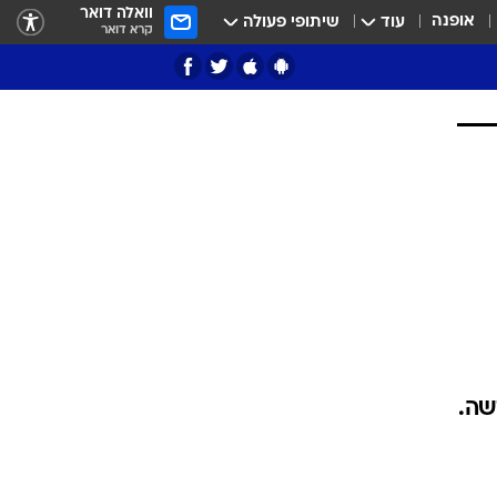
וואלה דואר
אופנה
עוד
שיתופי פעולה
קרא דואר
ציון 3
דאבל דריבל
י