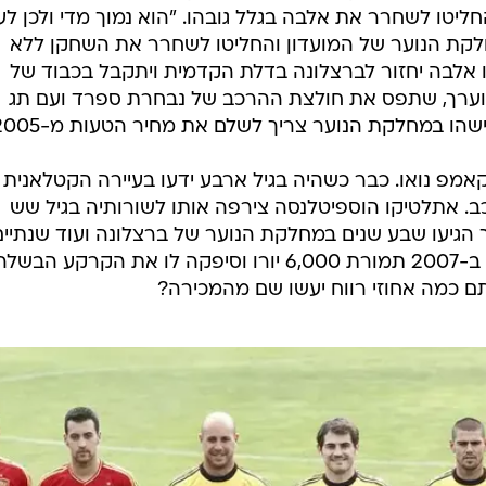
ענפים נוספים
לוח שידורים
החידה של ספור
ארכיון מדורים
כתבו לנו
נה תפתור את בעיית המגן השמאלי ותפתח בעיה חד
טי? הסקאוט מנתח
יה בן 16, אף אחד בברצלונה לא נתן לו סיכוי והסיבה לכך מגוחכת עוד יותר.
ליטו לשחרר את אלבה בגלל גובהו. "הוא נמוך מדי ולכן לע
חלקת הנוער של המועדון והחליטו לשחרר את השחקן ללא
ו אלבה יחזור לברצלונה בדלת הקדמית ויתקבל בכבוד של
מוערך, שתפס את חולצת ההרכב של נבחרת ספרד ועם תג
מפ נואו. כבר כשהיה בגיל ארבע ידעו בעיירה הקטלאנית
כב. אתלטיקו הוספיטלנסה צירפה אותו לשורותיה בגיל שש
 הגיעו שבע שנים במחלקת הנוער של ברצלונה ועוד שנתיים