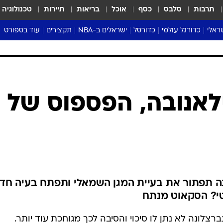
תרבות
סלבס
כסף
אוכל
בריאות
תיירות
טכנולוגיה
ראלי
כדורגל עולמי
כדורסל
ישראלים ב-NBA
תקצירים
עוד בספורט
ליגה אנגלית
ליגת העל
דני אבדיה
מונדיאל 2026
 העל
ליגה ספרדית
דאבל דריבל
NBA
נה
ליגה איטלקית
יורוליג וכדורסל אירופי
טבלאות
ו
ליגה גרמנית
ליגה לאומית
פודקאסטים
ליגה צרפתית
נבחרות ישראל בכדורסל
מסכמים מחזור
שראל
ליגת האלופות
כדורסל נשים
אבא של שבת
ית
הליגה האירופית
מעל הטבעת
דרום אמריקה
סערה בממלכה
טניס
טראש טוק
ספורט אמריקא
לאנובה, הפספוס של
פוקר