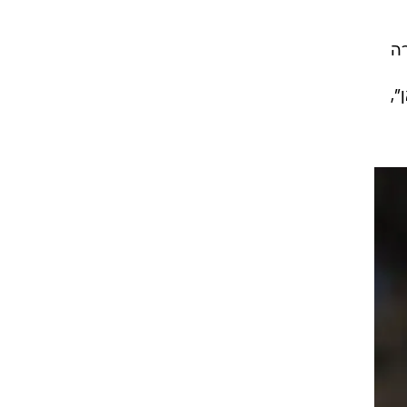
בה
רה
",