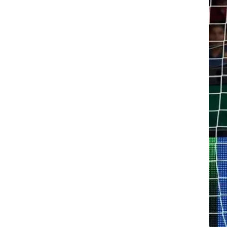
קפה
ת
על