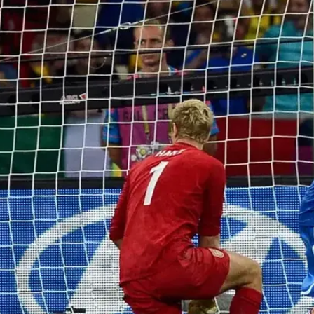
מאמן לא אוהב לראות את שני המגנים שלו עולים יחד להת
ך שהצבה של אלבה לצד דני אלבס מצריכה לא מעט משמע
. מצד שני, עכשיו אתם מבינים למה וילאנובה שוקל לוותר 
א גם קיצוני ימשיך לבלוט גם בכדורגל הקבוצות בעונה
היות שווה ליעקב שחר יותר משני מיליון יורו.