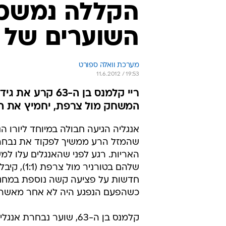
הקללה נמשכת
השוערים של א
מערכת וואלה ספורט
11.6.2012 / 19:53
ריי קלמנס בן ה-
המשחק מול צרפת, יחמיץ את המ
אנגליה הגיעה חבולה במיוחד ליורו הנ
שהמזל הרע ממשיך לפקוד את נבח
האריות. רגע לפני שהאנגלים עלו ל
שלהם בטורניר מול 
חדשות על פציעה קשה נוספת במחנה
כשהפעם הנפגע היה לא אחר מאשר ר
קלמנס בן ה-63, שוער נבחרת א