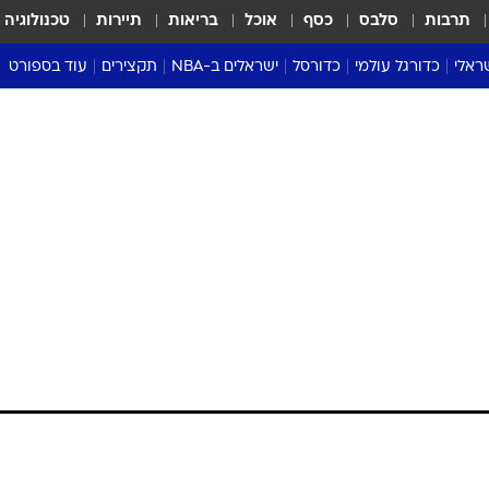
תרבות
סלבס
כסף
אוכל
בריאות
תיירות
טכנולוגיה
ראלי
כדורגל עולמי
כדורסל
ישראלים ב-NBA
תקצירים
עוד בספורט
ליגה אנגלית
ליגת העל
דני אבדיה
מונדיאל 2026
 העל
ליגה ספרדית
דאבל דריבל
NBA
נה
ליגה איטלקית
יורוליג וכדורסל אירופי
טבלאות
ו
ליגה גרמנית
ליגה לאומית
פודקאסטים
ליגה צרפתית
נבחרות ישראל בכדורסל
מסכמים מחזור
שראל
ליגת האלופות
כדורסל נשים
אבא של שבת
ית
הליגה האירופית
מעל הטבעת
דרום אמריקה
סערה בממלכה
טניס
טראש טוק
ספורט אמריקא
פוקר