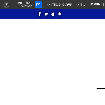
וואלה דואר
אופנה
עוד
שיתופי פעולה
קרא דואר
ציון 3
דאבל דריבל
י