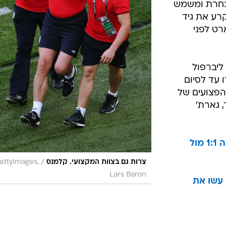
מדי הנבחרת ומשמש
רע את גיד
רט לפני
ליברפול
 עד לסיום
הפצועים של
 גארת'
ללא קלמנס: אנגליה התבצרה וחילצה 1:1 מול
/
צרות גם בצוות המקצועי. קלמנס
ettyImages,
Lars Baron
 עשו את