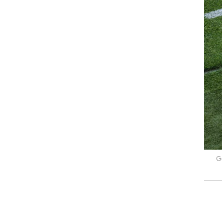
רוגבי וקריקט
גולף
ביליארד
תקצירים
G