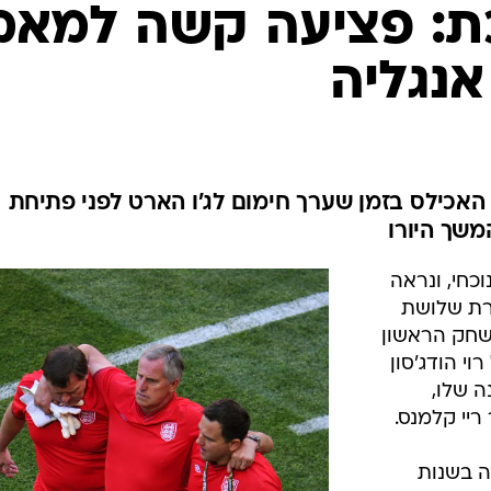
ענפים נוספים
: פציעה קשה למאמ
לוח שידורים
נגליה
החידה של ספור
ארכיון מדורים
כתבו לנו
63 קרע את גיד האכילס בזמן שערך חימום לג'ו הארט לפני פתיחת
שך היורו
וכחי, ונראה
רת שלושת
משחק הראשון
צרפת (1:1), קיבל רוי הודג'סון
 שלו,
יי קלמנס.
נגליה בשנות