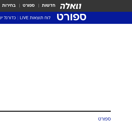
חדשות
ספורט
בחירות
ספורט
לוח תוצאות LIVE
כדורגל יש
ליגת העל Winner
סטט' ליגת
גביע המדי
גביע הטוט
שגרירים
נבחרות י
ליגה לאומ
ליגה א'
ספורט