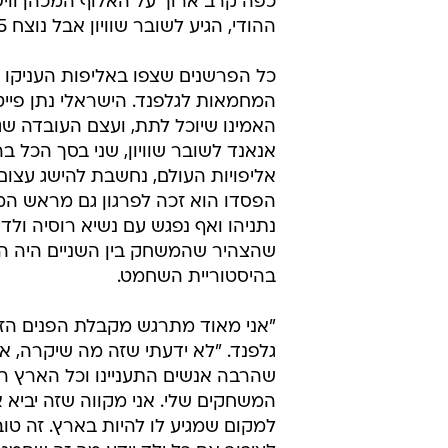
כפה קרב ארוך על האלוף המכהן וויש
ההודי, הגיע לשובר שוויון אבל נוצח 2.5:1.5.
כל הפרשנים שצפו באליפות העניקו 
המחמאות לגלפנד. הישראלי נתן פיי
האמינו שיוכל לתת, ועצם העובדה ש
אנאנד לשובר שוויון, שני בסך הכל ב
אליפויות העולם, נחשבת להישג עצום
הפסדו הוא זכה לפרגון גם מראש המ
נתניהו ואף נפגש עם נשיא רוסיה ולדי
שהצהיר שהמשחק בין השניים היה ה
בהיסטוריית השחמט.
"אני מאוד מתרגש מקבלת הפנים הזו
גלפנד. "לא ידעתי שזה מה שיקרה, 
שהרבה אנשים התעניינו וכל הארץ 
המשחקים שלי. אני מקווה שזה יביא
למקום שמגיע לו להיות בארץ. זה טו