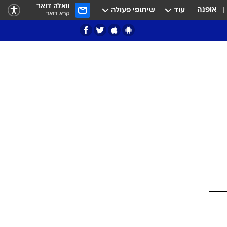
וואלה דואר
אופנה
עוד
שיתופי פעולה
קרא דואר
ציון 3
דאבל דריבל
י