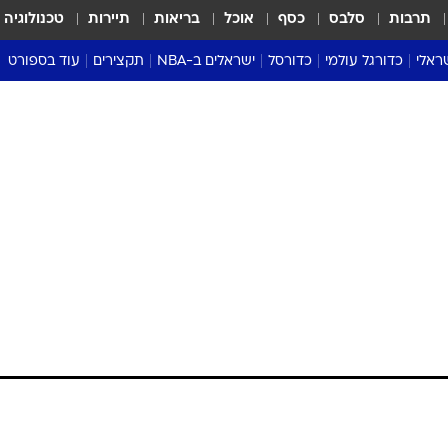
תרבות
סלבס
כסף
אוכל
בריאות
תיירות
טכנולוגיה
ראלי
כדורגל עולמי
כדורסל
ישראלים ב-NBA
תקצירים
עוד בספורט
ליגה אנגלית
ליגת העל
דני אבדיה
מונדיאל 2026
 העל
ליגה ספרדית
דאבל דריבל
NBA
נה
ליגה איטלקית
יורוליג וכדורסל אירופי
טבלאות
ו
ליגה גרמנית
ליגה לאומית
פודקאסטים
ליגה צרפתית
נבחרות ישראל בכדורסל
מסכמים מחזור
שראל
ליגת האלופות
כדורסל נשים
אבא של שבת
ית
הליגה האירופית
מעל הטבעת
דרום אמריקה
סערה בממלכה
טניס
טראש טוק
ספורט אמריקא
פוקר