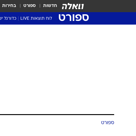
חדשות
ספורט
בחירות
ספורט
לוח תוצאות LIVE
כדורגל יש
ליגת העל Winner
סטט' ליגת
גביע המדי
גביע הטוט
שגרירים
נבחרות י
ליגה לאומ
ליגה א'
ספורט