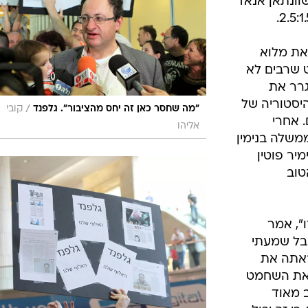
וונתאן אנאד
את מלוא
ט שרבים לא
גרר את
היסטוריה של
/
"מה שחסר כאן זה יחס מהציבור". גלפנד
קובי
. אחרי
אליהו
משלה בנימין
מיר פוטין
טוב
", אמר
אבל שמעתי
ראתה את
 את השחמט
ב מאוד