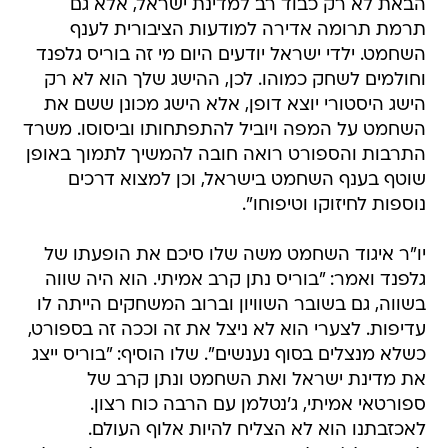
הבאת לא רק כבוד רב למדינת ישראל, אלא גם
תרמת תרומה אדירה למודעות הציבורית לענף
השחמט. ילדי ישראל יודעים היום מי זה בוריס גלפנד
וחולמים לשחק כמוהו. לכן, ההישג שלך הוא לא רק
הישג היסטורי יוצא דופן, אלא הישג מכונן ששם את
השחמט על המפה ויוביל להתפתחותו וביסוסו. משרד
התרבות והספורט רואה חובה להמשיך לתמוך באופן
שוטף בענף השחמט בישראל, וכן למצוא דרכים
נוספות לחיזוקו וטיפוחו".
יו"ר איגוד השחמט משה שלו סיכם את הופעתו של
גלפנד ואמר: "בוריס נתן קרב אמיתי. הוא היה שווה
בשווה, גם בשובר השוויון וברוב המשחקים הייתה לו
עדיפות. לצערי הוא לא ניצל את זה וככה זה בספורט,
כשלא מנצלים בסוף נענשים". שלו הוסיף: "בוריס ייצג
את מדינת ישראל ואת השחמט ונתן קרב של
ספורטאי אמיתי, ג'נטלמן עם הרבה כוח רצון.
לאכזבתנו הוא לא הצליח להיות אלוף העולם.