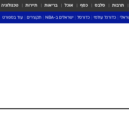
תרבות
סלבס
כסף
אוכל
בריאות
תיירות
טכנולוגיה
ראלי
כדורגל עולמי
כדורסל
ישראלים ב-NBA
תקצירים
עוד בספורט
ליגה אנגלית
ליגת העל
דני אבדיה
מונדיאל 2026
 העל
ליגה ספרדית
דאבל דריבל
NBA
נה
ליגה איטלקית
יורוליג וכדורסל אירופי
טבלאות
ו
ליגה גרמנית
ליגה לאומית
פודקאסטים
ליגה צרפתית
נבחרות ישראל בכדורסל
מסכמים מחזור
שראל
ליגת האלופות
כדורסל נשים
אבא של שבת
ית
הליגה האירופית
מעל הטבעת
דרום אמריקה
סערה בממלכה
טניס
טראש טוק
ספורט אמריקא
פוקר