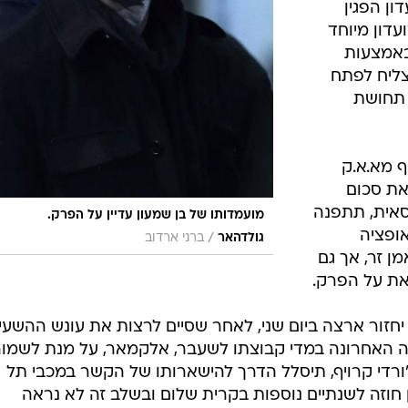
ון הפגין
עדון מיוחד
באמצעות
צליח לפתח
 תחושת
 מא.א.ק
ת סכום
אית, תתפנה
מועמדותו של בן שמעון עדיין על הפרק.
ופציה
/
גולדהאר
ברני ארדוב
 זר, אך גם
צאת על הפרק.
 יחזור ארצה ביום שני, לאחר שסיים לרצות את עונש ההשעי
ופה האחרונה במדי קבוצתו לשעבר, אלקמאר, על מנת לשמור
ג'ורדי קרויף, תיסלל הדרך להישארותו של הקשר במכבי תל
ין חוזה לשנתיים נוספות בקרית שלום ובשלב זה לא נראה