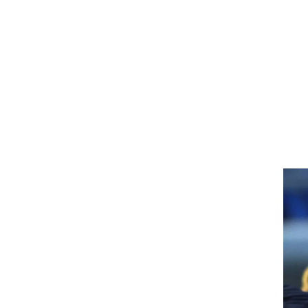
ט1
מחוץ לקווים
4-4-2
משרד החוץ
רץ על הקווים
ספורט בחקירה
סוגרים שנה
מונדיאל 2014
בראש ובראשונה
אליפות אפריקה 2015
יורו צעירות 2013
לונדון 2012
יורו 2012