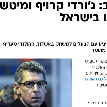
ענפים נוספים
 ג'ורדי קרויף ומיטש
לוח שידורים
 בישראל
החידה של ספור
ארכיון מדורים
כתבו לנו
יגיע עם הבעלים למשחק באשדוד. ההולנדי מעדיף
 מועמד
בוקר (שבת)
הולנדי
קרויף יגיע
 מ.ס אשדוד
סיבת
אתר הרשמי