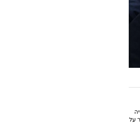
רוגבי וקריקט
גולף
ביליארד
תקצירים
יה
 על