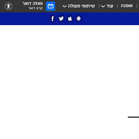
וואלה דואר
אופנה
עוד
שיתופי פעולה
קרא דואר
ציון 3
דאבל דריבל
י