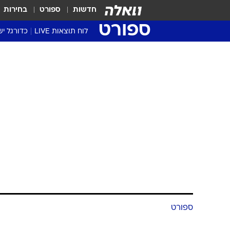
חדשות
ספורט
בחירות
ספורט
לוח תוצאות LIVE
כדורגל יש
ליגת העל Winner
סטט' ליגת
גביע המדי
גביע הטוט
שגרירים
נבחרות י
ליגה לאומ
ליגה א'
ספורט