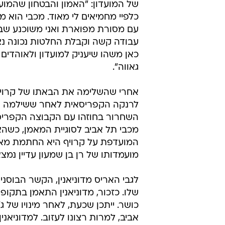
של המועדון: "האמון והבטחון שהמועד
כלפיי מחמיאים לי מאוד. מכבי הוא מו
עם מסורת מפוארת ואני משוכנע ש
עבודה קשה וקבלת החלטות נכונה נ
כאן משהו שיעניק למועדון ולאוהדים
גאווה".
אחרי שהשלימה את הבאתו של קרויף
לרנקה הקפריסאית לאחר ששילמה א
השחרור בחוזהו עם הקבוצה הקפריס
מכבי תל אביב לסוגיית המאמן, כשהא
המועדפת על קרויף היא החתמת מאמן
מועמדותו של רן בן שמעון עדיין נמ
לגבי האריס מדוניאנין, הקשר הבוסני
שלו. כזכור, מדוניאנין התאמן בתק
כושר. ייתכן שכעת, לאחר מינויו של 
אביב, למרות רצונו לעזוב. למדוניאנ