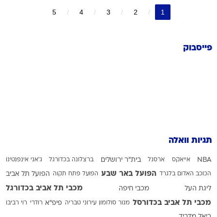
5
4
3
2
1
פייסבוק
תגיות וואלה
NBA
אייאקס
ארסנל
בית"ר ירושלים
ברצלונה בכדורגל
ג'אני אינפנטינו
הפועל באר שבע
הכוכב האדום בלגרד
הפועל פתח תקוה
הפועל תל אביב
מכבי תל אביב בכדורגל
ליגת העל
מכבי חיפה
מכבי תל אביב בכדורסל
מנור סולומון
עירוני טבריה
פיפ"א
רודרי
רוי רביבו
ריאל מדריד