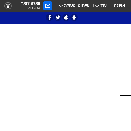
וואלה דואר
אופנה
עוד
שיתופי פעולה
קרא דואר
ציון 3
דאבל דריבל
י