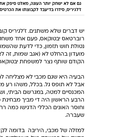
ז'לגיריס, סידרו בדיעבד לקבוצתו את הכרטי
יש דברים שלא משתנים. ז'לגיריס קו
רוברטאס יבטוקאס, פעם אחד משחקני
נטולת חוש תזמון, כדי לדעת שהשמות 
מועדון בהחלט לא (אגב שמות, זה לא לג
הקודם שותף נצר למשפחת יבטוקאס 
הבעיה היא שגם מכבי לא מצליחה לה
אבל לא תופס גל. בכלל, משהו רע מא
המכנסיים למטה, במגרשם הביתי, ושו
הרבע הראשון היה די מביך מבחינת 
וחוסר האונים הכללי הדגישו כמה ר
שעברה.
למזלה של מכבי, היריבה  בדומה לק