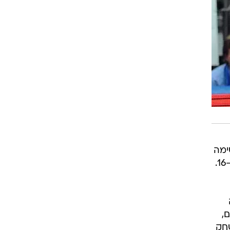
שימה
,
שחק