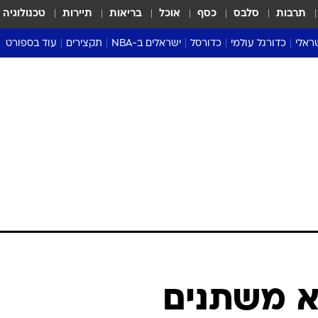
תרבות
סלבס
כסף
אוכל
בריאות
תיירות
טכנולוגיה
ראלי
כדורגל עולמי
כדורסל
ישראלים ב-NBA
תקצירים
עוד בספורט
ליגה אנגלית
ליגת העל
דני אבדיה
מונדיאל 2026
 העל
ליגה ספרדית
דאבל דריבל
NBA
נה
ליגה איטלקית
יורוליג וכדורסל אירופי
טבלאות
ו
ליגה גרמנית
ליגה לאומית
פודקאסטים
ליגה צרפתית
נבחרות ישראל בכדורסל
מסכמים מחזור
שראל
ליגת האלופות
כדורסל נשים
אבא של שבת
ית
הליגה האירופית
מעל הטבעת
דרום אמריקה
סערה בממלכה
טניס
טראש טוק
ספורט אמריקא
א משתנים
פוקר