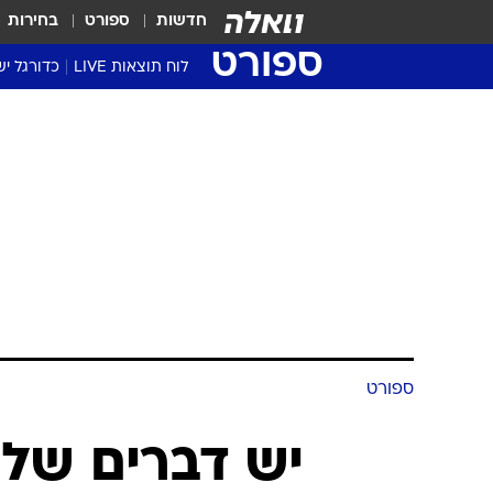
חדשות
ספורט
בחירות
ספורט
לוח תוצאות LIVE
כדורגל יש
ליגת העל Winner
סטט' ליגת
גביע המדי
גביע הטוט
שגרירים
נבחרות י
ליגה לאומ
ליגה א'
ספורט
יש דברים של