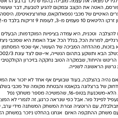
לגיריס מצאה את עצמה מובילה בהפרש ניכר ברבע הראשון
ורסם, האטה את הקצב ובמקום להגיע לטבעת, דבר שעשת
ם האיטיים של מכבי (פפאלוקאס, שחורצינאיטיס), היססה
 לעומת 9 זריקות בלבד מ-2.
להצלבה  וטכנית, היא עמדה בציפיות המוקדמות; הבעלים י
ליים, למרות הכל, בגלל הכל. אבל האמת היא שמכבי ניצל
לא בזכות, מההדחה המביכה של העשור, אף שכפי המסתמן 
בכל מקרה תהיה זו עונה שתסתיים בשלב הבא ותשקע בתהום הנשייה, אי-ש
יגוש והייחוד, שבמקרה הטוב נחקקה בזיכרון הקולקטיבי
רשון הראשונה לשנייה.
ם נהיה בהצלבה, בעוד שבועיים אף אחד לא יזכור את המ
 הדחוק של ברצלונה בקאנטו והבטחת מקומה של מכבי בשלב
הבא). יש צדק מסוים בדבריו: היכולת הלא-משכנעת בטופ-16, שהמשיכה מספר משחקי נפל
ל לפיינל פור. אבל כפי שנראה כרגע, זה לגמרי לא המצב
בולבלת, עם הרוטציה וצורת המשחק המשתנה מידי ערב, 
 עם משחק ההתקפה האיום  אנחנו בהחלט ניזכר במשחק הז