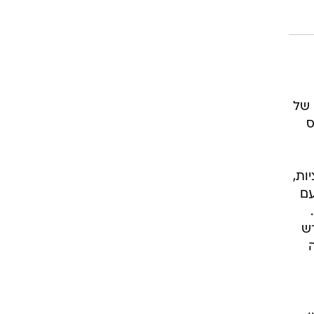
 של
ס
ות,
עם
רש