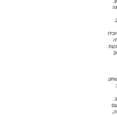
,
ה
וכלו
ה
כעת
ם לצד עונת 2002/3
שחק
.
עם
ה,