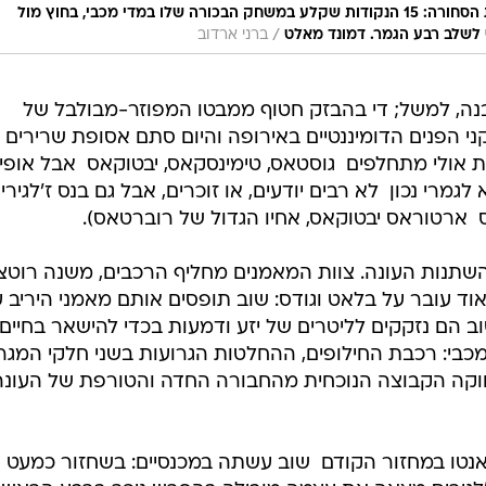
גם אם לא ישחק יותר העונה, מאלט סיפק את הסחורה: 15 הנקודות שקלע במשחק הבכורה שלו במדי מכבי, בחוץ מול
/
ס לשלב רבע הגמר. דמונד מאלט
ברני ארדוב
בנה, למשל; די בהבזק חטוף ממבטו המפוזר-מבולבל של
 הפנים הדומיננטיים באירופה והיום סתם אסופת שרירים
אולי מתחלפים  גוסטאס, טימינסקאס, יבטוקאס  אבל אופי
מרי נכון  לא רבים יודעים, או זוכרים, אבל גם בנס ז'לגירי
 ארטוראס יבטוקאס, אחיו הגדול של רוברטאס).
שתנות העונה. צוות המאמנים מחליף הרכבים, משנה רוטצי
וד עובר על בלאט וגודס: שוב תופסים אותם מאמני היריב 
ב הם נזקקים לליטרים של יזע ודמעות בכדי להישאר בחיים.
מכבי: רכבת החילופים, ההחלטות הגרועות בשני חלקי המג
חוקה הקבוצה הנוכחית מהחבורה החדה והטורפת של העונה
אנטו במחזור הקודם  שוב עשתה במכנסיים: בשחזור כמעט