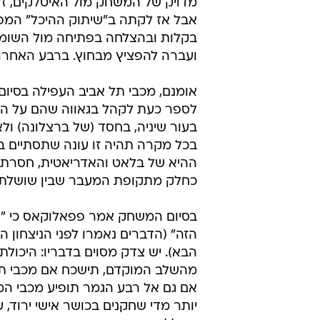
מדויק של המשחק מול האיטלקים, ז'
אבל אז לקתה ב"שיתוק ההיכל" המפ
בקלות ובהצלחה בפתיחה מול השומרי
ועברה להפציץ מבחוץ. ברבע האחרון זרקו הליטאים 10 פעמים מ-3,
אומנם, מכבי תל אביב העפילה בסיום 
לספר כעת לקהל בגאווה שהם על הרג
בעור שיניה, בחסד (של ברצלונה) ו
ההיא של בלאט והאדריאטית, חסרת הר
כחלק מתקופת המעבר שבין שושלת ג
בסיום המשחק אמר פפאלוקאס כי "א
הזה" (הדברים נאמרו לפני הניצחון
מהשלב המוקדם, תישכח אם מכבי תעפי
אם גם אל רבע הגמר תופיע מכבי המ
יותר מדי שחקנים בכושר אישי ירוד,