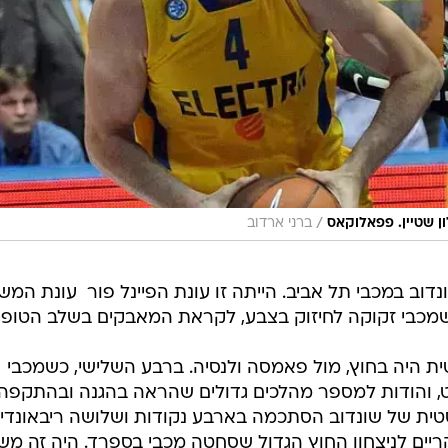
/
ן שטיין. פפאלוקאס
ברני ארדוב
2 חתם ברונו שונדוב במכבי תל אביב. הייתה זו עונת הפיינל פור  עונת המ
שמכבי זקוקה לחיזוק בצבע, לקראת המאבקים בשלב הטופ-16.
היה בחוץ, מול פאמסה ולנסיה. ברבע השלישי, כשמכבי
שונדוב לפרקט, והודות למספר מהלכים גדולים שהראה בהגנה ובהתקפה
ית של שונדוב הסתכמה בארבע נקודות ושלושה ריבאונדים
יים לניצחון החוץ הגדול שסחטה מכבי בספרד. היה זה מ