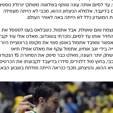
 עד לסיום אותה עונה שותף בשלושה משחקי יורוליג נוספים
טבר. ואולם בדיעבד, אלמלא הניצחון ההוא, מכבי לא הייתה מעפילה
 המועדון כלל לא הייתה באה לאוויר העולם.
 תצמח שום שושלת. אבל אתמול, כשבלאט בעט לספסל את
יר אותו עד לסיום, נזכרתי בשונדוב. מאלט אולי עוד יקבל
פשר שאיבד אתמול באופן סופי את מקומו ברוטציית היורול
 בידי יוגב אוחיון, אתמול עקף את מאלט אפילו תיאו
פפאלוקאס המאובק. אך גם אם לא ישחק יותר העונה, מאלט כבר סיפק את הסח
 בחוץ מול ז'לגיריס, סידרו בדיעבד לקבוצתו את הכרטיס
ההוא, והניצחון, מכבי כנראה הייתה מודחת בשבוע הבא.