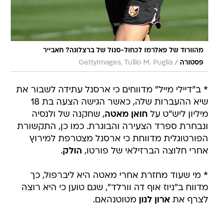
מהוורוד של פאלרמו לכחול-סגול של ברצלונה? חאבייר
/
פסטורה
GettyImages, Tullio M. Puglia
* ב"דיילי מייל" מדווחים כי ארסנל עתידה לשבור את
שיא ההעברות שלה, כאשר הגישה הצעה בת 18
מיליון ליש"ט על
חואן מאטה
, שחקנה של ולנסיה
ונבחרת ספרד הצעירה והבוגרת. כמו כן, התקשורת
הפורטוגלית מדווחת כי ארסנל מצטרפת למירוץ
אחרי חלוצה הברזילאי של פורטו,
הולק
.
* מי שעוד מחזרת אחרי מאטה היא ליברפול, כך
מדווח ב"ניוז אוף דה וורלד", שגם טוען כי היא רוצה
לצרף את
ארון לנון
מטוטנהאם.