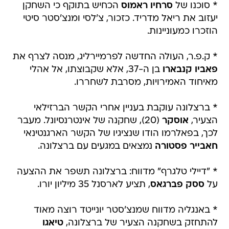
* סוכנו של
סרחיו ראמוס
הכחיש בתוקף כי השחקן
יעזוב את ריאל מדריד. כזכור, צ'לסי ומנצ'סטר סיטי
הוזכרו כמעוניינות.
* ק.פ.ר, העולה החדשה לפרמיירליג, מנסה לצרף את
פאביו קנבארו
בן ה-37, אלא שקבוצתו, אל אהלי
מאיחוד האמירויות, מסרבת לשחררו.
* ברצלונה עוקבת בעניין אחרי הקשר הברזילאי
הצעיר,
אוסקר
(20), שחקנה של אינטרנסיונל. מעבר
לכך, בפאלרמו הודו שנציגיו של הקשר הארגנטינאי
חאבייר פסטורה
נמצאים במגעים עם ברצלונה.
* "דיילי טלגרף" מדווח: ברצלונה תשפר את ההצעה
על
ססק פברגאס
, תציע לארסנל 35 מיליון יורו.
* באנגליה מדווח שמנצ'סטר יונייטד רוצה מאוד
להתחזק בשחקנה הצעיר של ברצלונה,
טיאגו