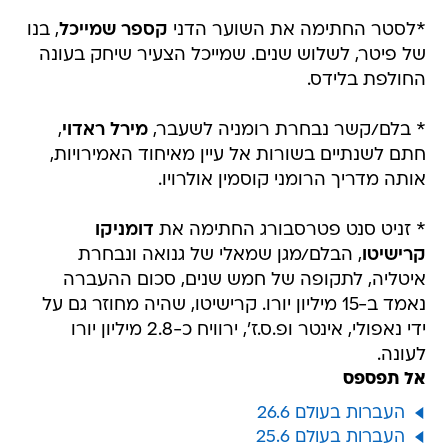
*לסטר החתימה את השוער הדני
קספר שמייכל
, בנו
של פיטר, לשלוש שנים. שמייכל הצעיר שיחק בעונה
החולפת בלידס.
* בלם/קשר נבחרת רומניה לשעבר,
מירל ראדוי
,
חתם לשנתיים בשורות אל עיין מאיחוד האמירויות,
אותה מדריך הרומני קוסמין אולרויו.
* זניט סנט פטרסבורג החתימה את
דומניקו
קרישיטו
, הבלם/מגן שמאלי של גנואה ונבחרת
איטליה, לתקופה של חמש שנים, סכום ההעברה
נאמד ב-15 מיליון יורו. קרישיטו, שהיה מחוזר גם על
ידי נאפולי, אינטר ופ.ס.ז', ירוויח כ-2.8 מיליון יורו
לעונה.
אל תפספס
העברות בעולם 26.6
העברות בעולם 25.6