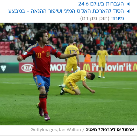
העברות בעולם 24.6
הסוד להארכת האקט המיני ושיפור ההנאה - במבצע
מיוחד
/
ארסנל או ליברפול? מאטה
GettyImages, Ian Walton