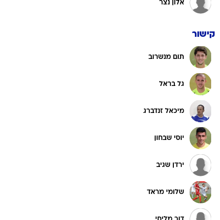
אלון נצר
קישור
תום מנשרוב
גל בראל
מיכאל זנדברג
יוסי שבחון
ירדן שגיב
שלומי מראד
דור מליחי