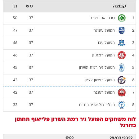
קבוצה
מש
נק
מכבי אחי נצרת
50
37
1
הפועל עפולה
47
37
2
הפועל עכו
46
37
3
הפועל רמת גן
46
37
4
הפועל ניר רמת השרון
45
37
5
הפועל ראשון לציון
43
37
6
הפועל רעננה
42
37
7
בית"ר תל אביב בת ים
33
37
8
לוח משחקים
הפועל ניר רמת השרון
פלייאוף תחתון
כדורגל
28/03/2022
19:00