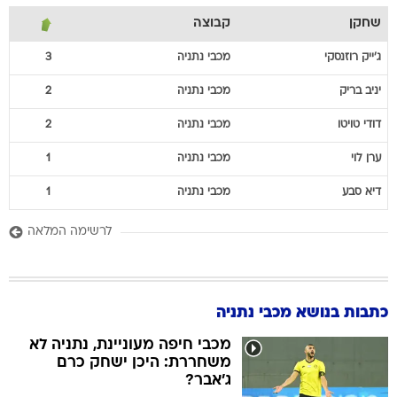
שחקן
קבוצה
ג'ייק
רוזנסקי
מכבי נתניה
3
יניב
בריק
מכבי נתניה
2
דודי
טויטו
מכבי נתניה
2
ערן
לוי
מכבי נתניה
1
דיא
סבע
מכבי נתניה
1
לרשימה המלאה
כתבות בנושא מכבי נתניה
מכבי חיפה מעוניינת, נתניה לא
משחררת: היכן ישחק כרם
ג'אבר?