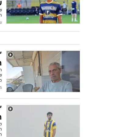
ש
ש
הח
עודכן
"
ה
ה
ש
מו
/2026
"
ה
הכ
הא