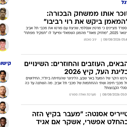
גל
וכר אותו ממשחק הבכורה:
המאמן ביקש את רוי רביבו"
פרד מציינים כי מרטין אנסלמי, שניצח עם פורטו את מכבי תל אביב
2, "מחזיק מאוד" מהמגן השמאלי ומייעד לו "תפקיד מפתח"
05:47 08/08/
יניב טוכמן
באים, העוזבים והחוזרים: השינויים
קישור
ליגת העל, קיץ 2026
רכש היקר של הפועל באר שבע, הליגיונר שהנחיתה בית"ר, החידושים
ל מכבי חיפה ושתי ההחתמות של מכבי תל אביב. מה השתנה עד כה
סגלי הקבוצות?
05:00 08/08/
מערכת וואלה ספורט
ייריס אסנטה: "מעבר בקיץ הזה
החלט אפשרי, אשקר אם אגיד