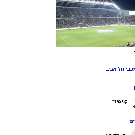
ט1
מחוץ לקווים
4-4-2
משרד החוץ
רץ על הקווים
ספורט בחקירה
כבי תל אביב
סוגרים שנה
מונדיאל 2014
בראש ובראשונה
קני מילר
אליפות אפריקה 2015
יורו צעירות 2013
לונדון 2012
ם
יורו 2012