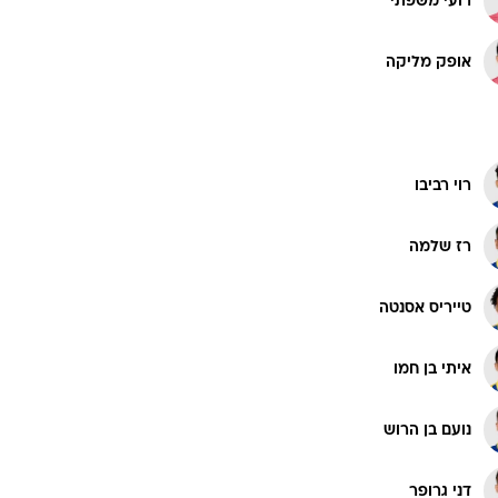
רועי משפתי
רוגבי וקריקט
גולף
אופק מליקה
ביליארד
תקצירים
רוי רביבו
רז שלמה
טייריס אסנטה
איתי בן חמו
נועם בן הרוש
דני גרופר