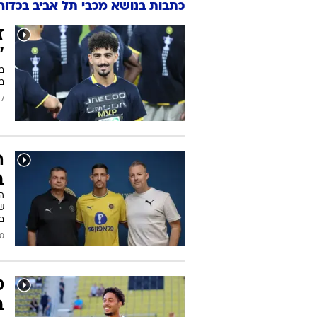
כתבות בנושא מכבי תל אביב בכדור
ז
"
בס
בינואר 025
2026
ה
ב
ה
ש
ב
2026
ט
ב