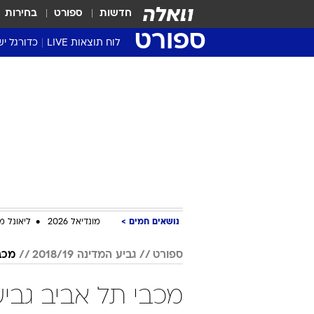
חדשות
ספורט
בחירות
ספורט
לוח תוצאות LIVE
כדורגל יש
ליגת העל Winner
סטט' ליגת
גביע המדי
גביע הטוט
שגרירים
נבחרות י
ליגה לאומ
ליגה א'
נושאים חמים
מונדיאל 2026
ליאונל מ
ספורט
גביע המדינה 2018/19
מכב