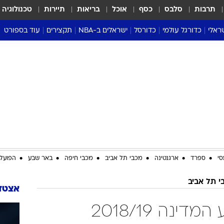
תרבות
סלבס
כסף
אוכל
בריאות
תיירות
טכנולוגיה
ראלי
כדורגל עולמי
כדורסל
ישראלים ב-NBA
תקצירים
עוד בספורט
ליגה אנגלית
ליגת העל
דני אבדיה
מונדיאל 2026
 העל
ליגה ספרדית
דאבל דריבל
NBA
נה
ליגה איטלקית
יורוליג וכדורסל אירופי
טבלאות
ו
ליגה גרמנית
ליגה לאומית
פודקאסטים
ליגה צרפתית
נבחרות ישראל בכדורסל
מסכמים מחזור
שראל
ליגת האלופות
כדורסל נשים
אבא של שבת
ית
הליגה האירופית
מעל הטבעת
דרום אמריקה
סערה בממלכה
סי
ספרד
ארגנטינה
מכבי תל אביב
מכבי חיפה
באר שבע
הפועל 
טניס
י תל אביב
טראש טוק
אצטדי
ספורט אמריקא
מכבי תל אביב גביע המדינה 2018/19
פוקר