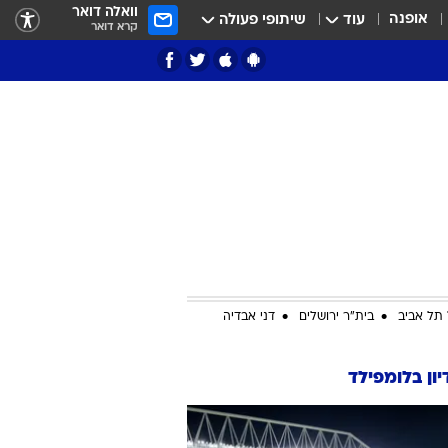
וואלה דואר
אופנה
עוד
שיתופי פעולה
קרא דואר
ציון 3
דאבל דריבל
תל אביב
בית"ר ירושלים
דני אבדיה
ון בלומפילד
י