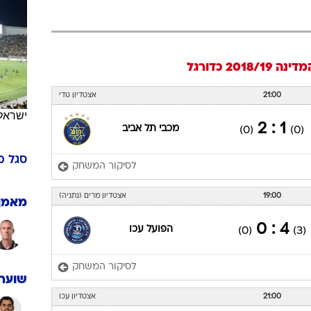
ענפים נוספים
לוח שידורים
החידה של ספור
נה 2018/19
כדורגל
ארכיון מדורים
כתבו לנו
21:00
אצטדיון טדי
ישראל
1 : 2
מכבי תל אביב
(0)
(0)
סגל
מ
לסיקור המשחק
19:00
אצטדיון מרים (נתניה)
מאמן
4 : 0
הפועל עכו
(0)
(3)
לסיקור המשחק
שוערי
21:00
אצטדיון עכו