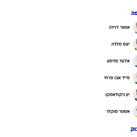
ה
אושר דוידה
יונס מלדה
אלעד מדמון
סייד אבו פרחי
יון ניקולאסקו
אסטר סוקלר
וק