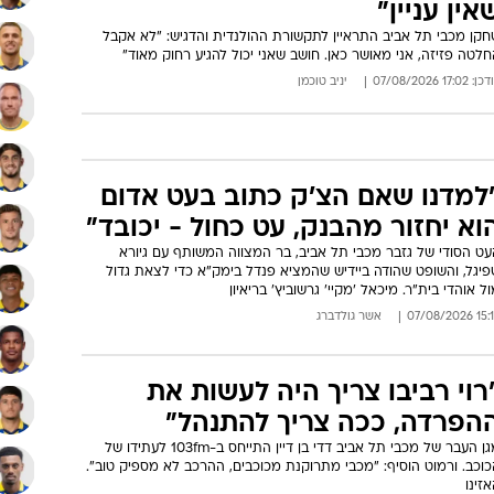
אין עניין"
חקן מכבי תל אביב התראיין לתקשורת ההולנדית והדגיש: "לא אקבל
לטה פזיזה, אני מאושר כאן. חושב שאני יכול להגיע רחוק מאוד"
: 17:02 07/08/2026
יניב טוכמן
למדנו שאם הצ'ק כתוב בעט אדום
וא יחזור מהבנק, עט כחול - יכובד"
עט הסודי של גזבר מכבי תל אביב, בר המצווה המשותף עם גיורא
פיגל, והשופט שהודה ביידיש שהמציא פנדל בימק"א כדי לצאת גדול
ל אוהדי בית"ר. מיכאל 'מקיי' גרשוביץ' בריאיון
15:15 07/08
אשר גולדברג
רוי רביבו צריך היה לעשות את
הפרדה, ככה צריך להתנהל"
מגן העבר של מכבי תל אביב דדי בן דיין התייחס ב-103fm לעתידו של
וכב. ורמוט הוסיף: "מכבי מתרוקנת מכוכבים, ההרכב לא מספיק טוב".
זינו