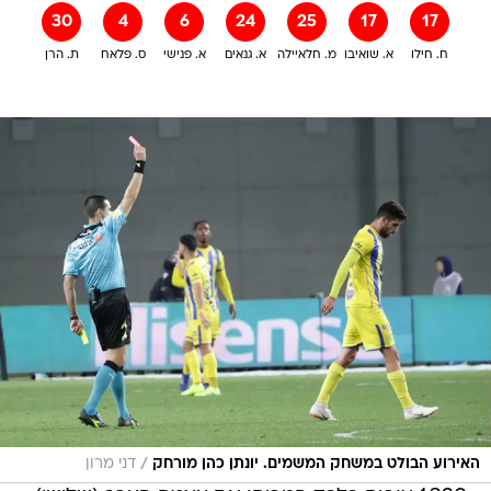
30
4
6
24
25
17
17
ח. חילו
א. שואיבו
מ. חלאיילה
א. גנאים
א. פנישי
ס. פלאח
ת. הרן
/
האירוע הבולט במשחק המשמים. יונתן כהן מורחק
דני מרון