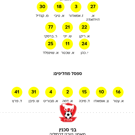
30
18
3
27
א.
ז. אמאדור
א. טיבי
מ. קנדיל
דוידזאדה
77
21
22
א. ריקן
ש. ייני
ר. ברסקי
25
11
24
י. כהן
א. שכטר
א. שוינפלד
ספסל מחליפים:
41
31
4
2
15
10
16
א. עטר
צ. אופואדו
ד. מיכה
א. דסה
א. סבוריט
ש. פיבן
ד. פרץ
בני סכנין
מאמן:
גיורגי
דרסיליה