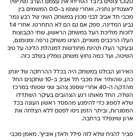
1,320 צופים בלבד הטריחו את עצמם הערב (שלישי)
לאצטדיון נתניה, ואחרי שצפו ב-0:0 המשמים בין
מכבי תל אביב לבני סכנין במשחק השני של רבע גמר
גביע המדינה, ספק אם גם הם לא התחרטו. אחרי 1:4
לזכות מוליכת העל במשחק הראשון, שתי הקבוצות
העלו הרכבים משניים, הציגו משחק נרפה ומנומנם,
ובעיקר העלו תהיות מחודשות למנהלת הליגה על טיב
השיטה, ועד כמה נחוץ משחק גומלין בשלב כזה.
האירוע הבולט במשחק היה בכלל ההרחקה של יונתן
כהן, שהותיר את מכבי תל אביב ב-10 שחקנים החל
מהדקה ה-40 אחרי שספג צהוב שני שטותי במרכז
השדה. החל מאותו רגע הצהובים בעיקר השתדלו
שלא לספוג כדי להימנע מהפסד ראשון העונה בכל
המסגרות, וביתר הזמן ניסו לפטם ללא הצלחה את
ארון שוינפלד ברחבה.
סביר להניח שלא לזה פילל ולאדן איביץ'. מאמן מכבי