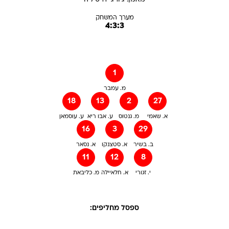
מערך המשחק
4:3:3
1
מ. עמבר
18
13
2
27
א. שאמי
מ. גנטוס
ע. אבו ריא
ע. עוסמאן
16
3
29
ב. בשיר
א. סטצנקו
א. נסאר
11
12
8
י. זגורי
א. חלאיילה
מ. כליבאת
ספסל מחליפים: