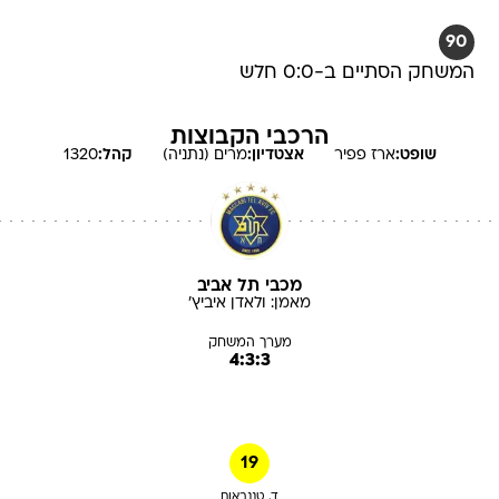
90
המשחק הסתיים ב-0:0 חלש
הרכבי הקבוצות
שופט:
ארז
פפיר
אצטדיון:
מרים (נתניה)
קהל:
1320
מכבי תל אביב
מאמן:
ולאדן
איביץ'
מערך המשחק
4:3:3
19
ד. טננבאום