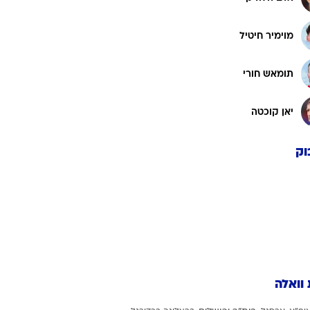
אלכסנדר סויקה
ה
פטריק שיק
אדם הלוז'ק
מוימיר חיטיל
תומאש חורי
יאן קוכטה
וק