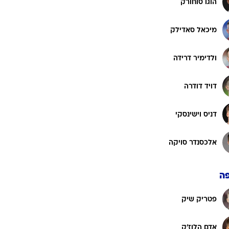
לוקאש פרובוד
פאבל שולץ
לוקאש צ'רב
הוגו סוחורק
מיכאל סאדילק
ולדימיר דרידה
דויד דודרה
דניס וישינסקי