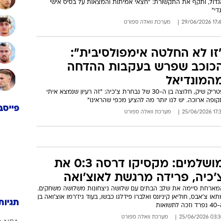
צעירות של ספרד, חתם על חוזה לשנתיים עם אופציה לשנתיים נוספות
15:24 31/07/
מערכת וואלה ספורט
התקפ
ההמצאות בתקשורת תרמו
החלטתי": עוד מאמן התפטר אחרי
מונדיאל
מירוסלב קובק בן ה-74 סיים את דרכו בנבחרת צ'כיה לאחר הכישלון
גדול, ותקף את התקשורת: "חצאי אמיתות והמצאות על בסיס אישי
די"
17:48 29/06
מערכת וואלה ספורט
זו לא החלטה אימפולסיבית":
כוכב שפרש בעקבות ההדחה
המונדיאל
פטריק שיק, חלוצה בן ה-30 של נבחרת צ'כיה: "זה רעיון שנמצא איתי
ופה ארוכה. יש לנו יותר מה להציע מכפי שהראינו"
פייסב
17:37 25/06
מערכת וואלה ספורט