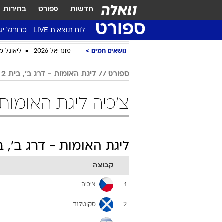
חדשות
ספורט
בחירות
ספורט
לוח תוצאות LIVE
כדורגל יש
ליגת העל Winner
סטט' ליגת
גביע המדי
גביע הטוט
שגרירים
נבחרות י
ליגה לאומ
ליגה א'
נושאים חמים
מונדיאל 2026
ליאונל מ
ספורט
ליגת האומות - דרג ב', בית 2
צ'כיה ליגת האומות - דרג