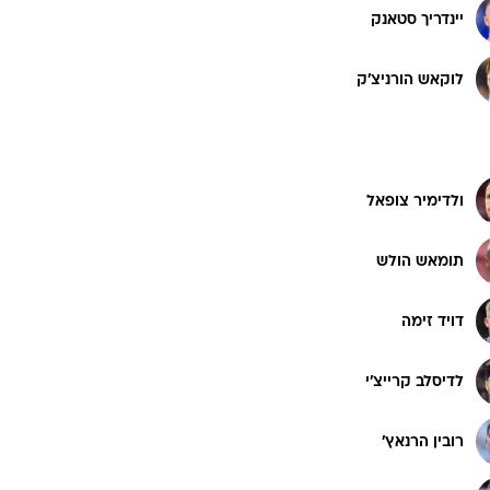
מירוסלב קובק
ט1
מחוץ לקווים
4-4-2
ם
משרד החוץ
מאתיי קובארז'
רץ על הקווים
ספורט בחקירה
יינדריך סטאנק
סוגרים שנה
מונדיאל 2014
לוקאש הורניצ'ק
בראש ובראשונה
אליפות אפריקה 2015
יורו צעירות 2013
ולדימיר צופאל
לונדון 2012
יורו 2012