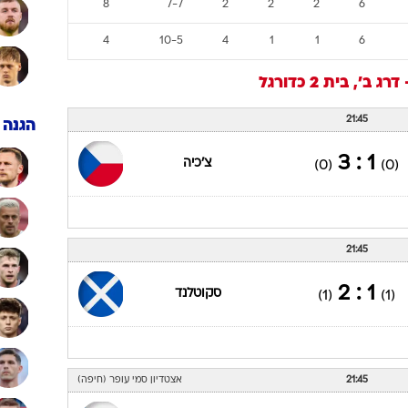
ענפים נוספים
מאמן
לוח שידורים
ת 2
החידה של ספור
ארכיון מדורים
מש
נצ
ת
הפ
שערים
נק
כתבו לנו
שוערי
12
5-9
2
0
4
6
10
4-5
2
1
3
6
8
7-7
2
2
2
6
4
10-5
4
1
1
6
רג ב', בית 2
כדורגל
21:45
הגנה
1 : 3
צ'כיה
(0)
(0)