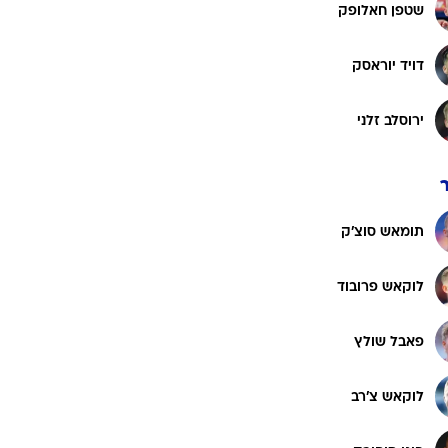
תומאש הולש
רוגבי וקריקט
גולף
דויד זימה
ביליארד
תקצירים
לדיסלב קרייצ'י
רובין הרנאץ'
שטפן חאלופק
דויד יוראסק
ירוסלב זלני
תומאש סוצ'ק