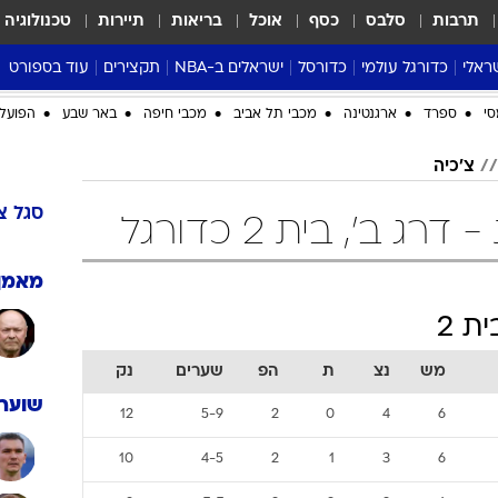
תרבות
סלבס
כסף
אוכל
בריאות
תיירות
טכנולוגיה
ראלי
כדורגל עולמי
כדורסל
ישראלים ב-NBA
תקצירים
עוד בספורט
ליגה אנגלית
ליגת העל
דני אבדיה
מונדיאל 2026
 העל
ליגה ספרדית
דאבל דריבל
NBA
נה
ליגה איטלקית
יורוליג וכדורסל אירופי
טבלאות
ו
ליגה גרמנית
ליגה לאומית
פודקאסטים
ליגה צרפתית
נבחרות ישראל בכדורסל
מסכמים מחזור
שראל
ליגת האלופות
כדורסל נשים
אבא של שבת
ית
הליגה האירופית
מעל הטבעת
דרום אמריקה
סערה בממלכה
סי
ספרד
ארגנטינה
מכבי תל אביב
מכבי חיפה
באר שבע
הפועל 
טניס
צ'כיה
טראש טוק
ספורט אמריקא
סגל
צ
 ב', בית 2 כדורגל
פוקר