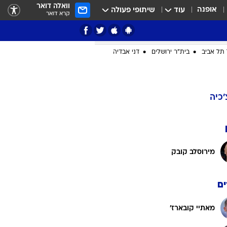
וואלה דואר
אופנה
עוד
שיתופי פעולה
קרא דואר
ציון 3
דאבל דריבל
תל אביב
בית"ר ירושלים
דני אבדיה
י
'כיה