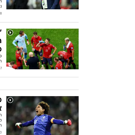
ה
2026
"
ל
ה
ה
נג
/2026
"
ה
מ
תק
/2026