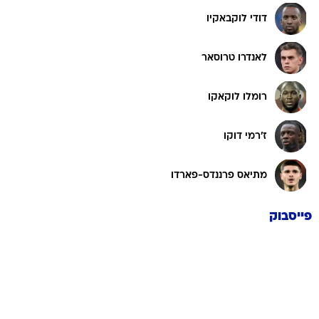
דודי לוקבאקיו
לאנדרו טרוסאר
רומלו לוקאקו
ז'רמי דוקו
מתיאס פרננדס-פארדו
פייסבוק