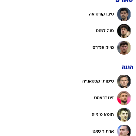
שוערים
טיבו קורטואה
סנה למנס
מייק פנדרס
הגנה
טימותי קסטאנייה
זינו דבאסט
תומא מונייה
ארתור טאט