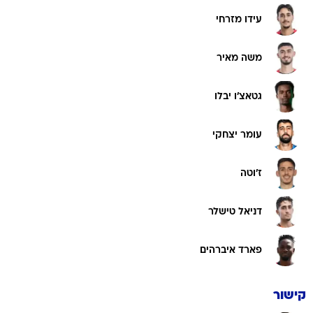
עידו מזרחי
משה מאיר
גטאצ'ו יבלו
עומר יצחקי
ז'וטה
דניאל טישלר
פארד איברהים
קישור