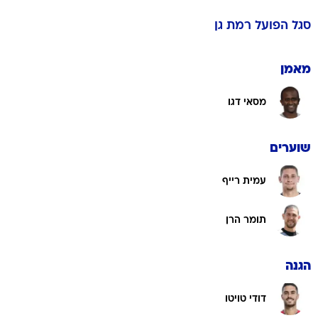
סגל
הפועל רמת גן
מאמן
מסאי דגו
שוערים
עמית רייף
תומר הרן
הגנה
דודי טויטו