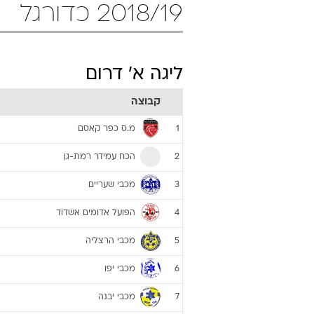
2018/19 כדורגל
ליגה א' דרום
קבוצה
מ.ס כפר קאסם
1
הכח עמידר רמת-גן
2
מכבי שעריים
3
הפועל אדומים אשדוד
4
מכבי הרצליה
5
מכבי יפו
6
מכבי יבנה
7