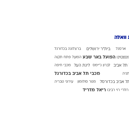
 וואלה
ארסנל
בית"ר ירושלים
ברצלונה בכדורגל
הפועל באר שבע
ינפנטינו
הפועל פתח תקוה
תל אביב
לברון ג'יימס
ליגת העל
מכבי חיפה
מכבי תל אביב בכדורגל
ניה
ל אביב בכדורסל
מנור סולומון
עירוני טבריה
ריאל מדריד
רודרי
רוי רביבו