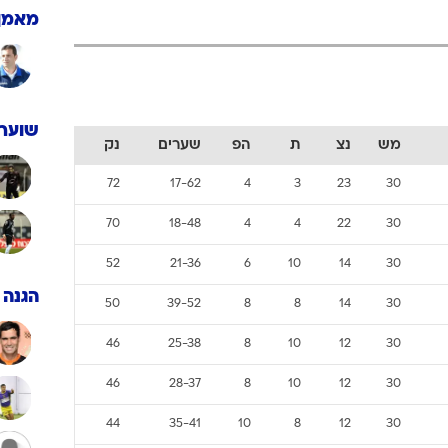
ענפים נוספים
מאמן
לוח שידורים
החידה של ספור
ארכיון מדורים
כתבו לנו
שוערי
מש
נצ
ת
הפ
שערים
נק
72
17-62
4
3
23
30
70
18-48
4
4
22
30
52
21-36
6
10
14
30
הגנה
50
39-52
8
8
14
30
46
25-38
8
10
12
30
46
28-37
8
10
12
30
44
35-41
10
8
12
30