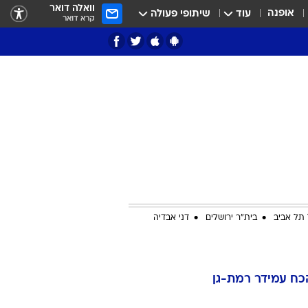
וואלה דואר
אופנה
עוד
שיתופי פעולה
קרא דואר
ציון 3
דאבל דריבל
תל אביב
בית"ר ירושלים
דני אבדיה
י
כח עמידר רמת-גן