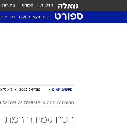
חדשות
ספורט
בחירות
ספורט
לוח תוצאות LIVE
כדורגל יש
ליגת העל Winner
סטט' ליגת
גביע המדי
גביע הטוט
שגרירים
נבחרות י
ליגה לאומ
ליגה א'
נושאים חמים
מונדיאל 2026
ליאונל מ
ספורט
ליגה א' 2018/19
ליגה א' ד
הכח עמידר רמת-גן 