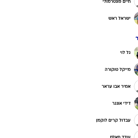
חיים פונטרמולי
רוגבי וקריקט
גולף
ישראל ראש
ביליארד
תקצירים
גל לוי
מייקל טוקורה
אמיר אבו עראר
דידי אונגר
עבדול קרים לוקמן
עודד סאלם