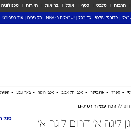
תרבות
סלבס
כסף
אוכל
בריאות
תיירות
טכנולוגיה
ראלי
כדורגל עולמי
כדורסל
ישראלים ב-NBA
תקצירים
עוד בספורט
ליגה אנגלית
ליגת העל
דני אבדיה
מונדיאל 2026
 העל
ליגה ספרדית
דאבל דריבל
NBA
נה
ליגה איטלקית
יורוליג וכדורסל אירופי
טבלאות
ו
ליגה גרמנית
ליגה לאומית
פודקאסטים
ליגה צרפתית
נבחרות ישראל בכדורסל
מסכמים מחזור
שראל
ליגת האלופות
כדורסל נשים
אבא של שבת
ית
הליגה האירופית
מעל הטבעת
דרום אמריקה
סערה בממלכה
סי
ספרד
ארגנטינה
מכבי תל אביב
מכבי חיפה
באר שבע
הפועל 
טניס
רום
הכח עמידר רמת-גן
טראש טוק
ספורט אמריקא
סגל
ה
ליגה א' דרום ליגה א'
פוקר