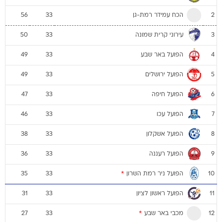
הכח עמידר רמת-גן
56
33
2
עירוני קרית שמונה
50
33
3
הפועל באר שבע
49
33
4
הפועל ירושלים
49
33
5
הפועל חיפה
47
33
6
הפועל עכו
46
33
7
הפועל אשקלון
38
33
8
הפועל רעננה
36
33
9
הפועל ניר רמת השרון
*
35
33
10
הפועל ראשון לציון
31
33
11
מכבי באר שבע
*
27
33
12