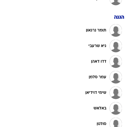
הגנה
תומר נרגאון
גיא שרעבי
דדו דאהן
עמר סלמן
שימי דוידיאן
באלאש
סולטן