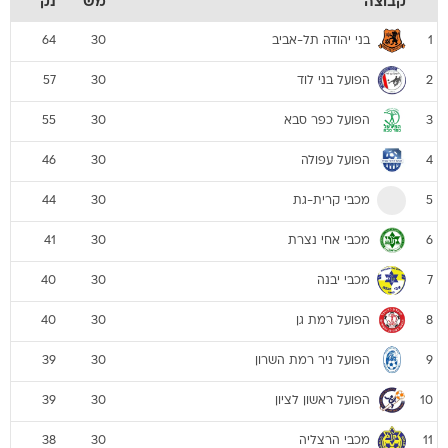
קבוצה
מש
נק
בני יהודה תל-אביב
64
30
1
הפועל בני לוד
57
30
2
הפועל כפר סבא
55
30
3
הפועל עפולה
46
30
4
מכבי קרית-גת
44
30
5
מכבי אחי נצרת
41
30
6
מכבי יבנה
40
30
7
הפועל רמת גן
40
30
8
הפועל ניר רמת השרון
39
30
9
הפועל ראשון לציון
39
30
10
מכבי הרצליה
38
30
11