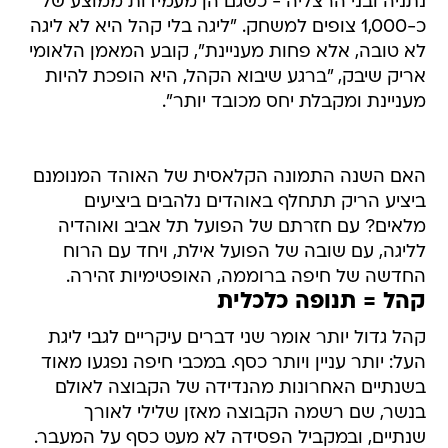
נתניה ובני הרצליה - כשגם הן מעמידות ממוצע של
כ-1,000 צופים למשחק. "ליגה בלי קהל היא לא ליגה
לא טובה, אלא פחות מעניינת", קובע המאמן הלאומי
אריק שיבק, "ברגע שיבוא הקהל, היא הופכת להיות
מעניינת ומקבלת יחס מכובד יותר".
האם השנה התמונה הקלאסית של האוהד המנומנם
ביציע הריק תתחלף באוהדים נלהבים ביציעים
מלאים? עם חזרתם של הפועל תל אביב ואוהדיה
לליגה, עם שובה של הפועל אילת, ויחד עם הרוח
החדשה של חיפה ברוממה, האופטימיות זהירה.
קהל = תנופה כלכלית
קהל גדול יותר אומר שני דברים עיקריים לגבי ליגת
העל: יותר עניין ויותר כסף. במכבי חיפה נפגעו מאוד
בשנתיים האחרונות מהנדידה של הקבוצה לאולם
בנשר, שם רשמה הקבוצה מאזן שלילי לאורך
שנתיים, ובמקביל הפסידה לא מעט כסף על המעבר.