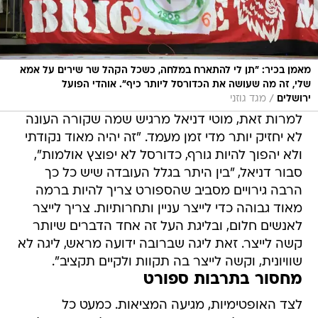
מאמן בכיר: "תן לי להתארח במלחה, כשכל הקהל שר שירים על אמא
שלי, זה מה שעושה את הכדורסל ליותר כיף". אוהדי הפועל
/
ירושלים
מגד גוזני
למרות זאת, מוטי דניאל מרגיש שמה שקורה העונה
לא יחזיק יותר מדי זמן מעמד. "זה יהיה מאוד נקודתי
ולא יהפוך להיות גורף, כדורסל לא יפוצץ אולמות",
סבור דניאל, "בין היתר בגלל העובדה שיש כל כך
הרבה גירויים מסביב שהספורט צריך להיות ברמה
מאוד גבוהה כדי לייצר עניין ותחרותיות. צריך לייצר
לאנשים חלום, ובליגת העל זה אחד הדברים שיותר
קשה לייצר. זאת ליגה שברובה ידועה מראש, ליגה לא
שוויונית, וקשה לייצר בה תקוות ולקיים תקציב".
מחסור בתרבות ספורט
לצד האופטימיות, מגיעה המציאות. כמעט כל