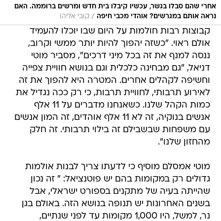
אחרי שהם סבלו בגשר, עכשיו קיבלו בית חדש ומרשים ברוממה. האם
/
נראה אותם במגרשים? אוהדי מכבי חיפה
קובי אליהו
קבוצות רבות חולמות על היום שבו יוכלו להעמיד
אולם ראוי. "כשזה יהפוך להיות יותר ממשי וקרוב,
ננסה למנף את זה בכל מיני דרכים", מסביר מוטי
דניאל, "גם מבחינה כלכלית וגם בנושא חוויית צפייה
וחשיפה לקהלים אחרים. המטרה היא להפוך את זה
לאירוע תרבותי, לחוויית תרבות, כי רק ככה נגדיל את
כמות הקהל שלנו. כשאנחנו מדברים על 11 אלף
אנשים בנוקיה, זה לא 11 אלף אוהדים, זה המון אנשים
עם משפחות שבשבילם זה בילוי תרבותי. זה חלק
מהחזון שלנו".
מוטי אמסלם מוסיף כי לדעתו צריך לבנות אולמות
גדולים רק במקומות בהם יש פוטנציאל: " זה נכון
שהייתה בעיה של מתקנים בספורט ישראלי, אבל
בשנים האחרונות יש תנופה בנושא הזה. באולם בגן
נר, למשל, היו 1,000 מקומות עד לפני שנתיים,