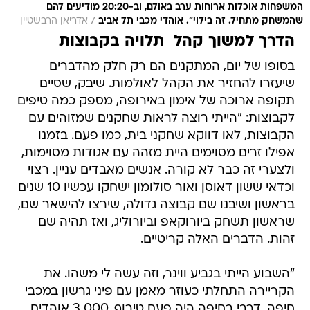
המשפחות אוכלות ארוחות ערב באולם, וב-20:20 מודיעים להם
/
שהמשחק מתחיל. זה בילוי". אוהדי מכבי תל אביב
אדריאן הרבשטיין
הדרך למשוך קהל  תלויה בקבוצות
בסופו של יום, המתקנים הם רק חלק מהדברים
שיעזרו להחזיר את הקהל לאולמות. שיבק, שסיים
תקופה ארוכה של אימון באירופה, מספק כמה טיפים
לקבוצות: "הייתי רוצה לראות שחקנים שמזוהים עם
הקבוצות, לאו דווקא שחקני בית, כמו פעם. בזמנו
אפילו זרים מסוימים היית מזהה עם אגודות מסוימות,
ולצערי זה כבר לא קורה. אנשים מאבדים עניין. רצוי
וכדאי ששון דאוסן ואור סולומון ישחקו עכשיו 10 שנים
בראשון ושיבנו שם קבוצה גדולה, שירצו להישאר שם,
שראשון תשחק ביורוקאפ וביורוליג, ואז תהיה שם
זהות. הדברים האלה קריטיים.
"השבוע הייתי בגביע ווינר, וזה עשה לי משהו. את
הקריירה התחלתי כעוזר מאמן עם פיני גרשון במכבי
חיפה, דרבי בחיפה היה פעם טירוף, 3,000 אוהדים,