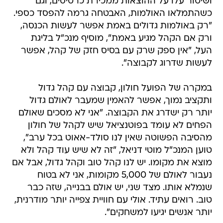
ושיטור עלו על ההוצאות ממכירת כרטיסים, וגם
כשהתמלאו האולמות, האבטחה גרמה להפסד כספי.
"רק באולמות גדולים באמת אפשר לעשות הכנסה,
ורק אם הקהל מגיע באמת", מוסיף מנכ"ל בליגת
העל, "אין ספק שרק עם בסיס חזק של קהל, אפשר
לעשות שדרוג לקבוצה".
במקרה של הפועל חולון, קבוצה עם קהל גדול
ותקציב נמוך, אפשר להאמין שמעבר לאולם גדול
יותר רק ישדרג את הקבוצה. "אני לא מסכים שאולם
הפחים לא עומד בפוטנציאל שיש לקהל של חולון
מהסיבה הפשוטה שאין לנו סולד-אאוט בכל ערב",
טוען המנכ"ל מוטי דניאל, "זה לא שיש עוד קהל ולא
מוצא את מקומו. יש לנו קהל טוב וקהל גדול, אבל אם
נעבור לאולם של 5,000 מקומות, אני לא בטוח
שנמלא אותו. מצד שני, יש אולם בבנייה, שזה כבר
טוב. רואים עתיד. אולי עם חוויית צפייה יותר מודרנית,
יותר אנשים יגיעו למשחקים".