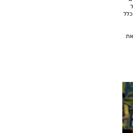
כלל
את