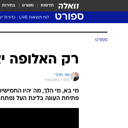
חדשות
ספורט
בחירות
ספורט
לוח תוצאות LIVE
כדורגל יש
ליגת העל Winner
סטט' ליגת
ספורט
גביע המדי
גביע הטוט
רק האלופה יצ
שגרירים
נבחרות י
אור שקדי
ליגה לאומ
9.10.2012 / 14:12
ליגה א'
מי בא, מי הלך, מה יהיו החמישיו
פתיחת העונה בליגת העל נפתח,