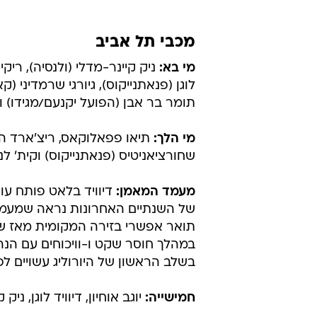
מכבי תל אביב
מי בא:
ניק קיינר-מדלי (ולנסיה), ריקי
לוגן (פנאתנייקוס), גיורגי שרמדיני (ק
תומר בר אבן (הפועל יקנעם/מגידו) ו
מי הלך:
תיאו פפאלוקאס, ריצ'ארד הנדר
שחורציאניטיס (פנאתנייקוס) וקית' לנג
מעמד המאמן:
דיוויד בלאט פותח עו
של השנתיים האחרונות נראה שמעמד
תואר אפשרי בזירה המקומית מאז שהג
במהלך חוסר שקט ו-וויכוחים עם הנה
בשלב הראשון של היורוליג עשויים לפ
חמישייה:
יוגב אוחיון, דיוויד לוגן, ניק