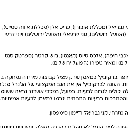
קני גבריאל (מכללת אובורן), כריס אלן (מכללת איווה סטייט),
הפועל ירושלים), גוני יזרעאלי (הפועל ירושלים) ויוני דרעי
(מכבי חיפה), אלכס טיוס (קאנטו), ג'וש קרטר (ספרטק סנט
ים) ומאיר טפירו (הפועל ירושלים).
פר ברקוביץ' כמאמן שרק מציל קבוצות מירידה נמחקה בז
 העונה לברקוביץ' אין את הגב המקצועי של הג'נרל מנג'ר
לה יכולים לגרום לבעיות. בפועל, במכבי אשדוד נראה ששומר
והסתבכות בבעיות התחתית יגרמו למאמן לבעיות אמיתיות.
ה מזרחי, קני גבריאל ודיימון סימפסון.
עונה לעיר הנמל לא נופלים בהרבה מאלה שהיו שם בשנתיי