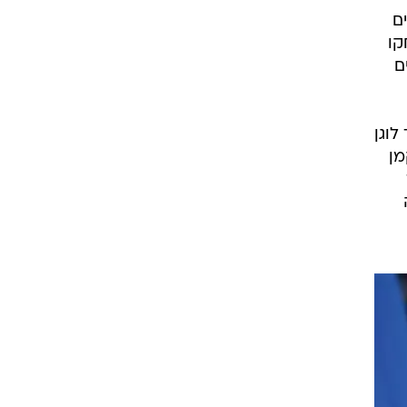
ם
קו
ם
לוגן
מן