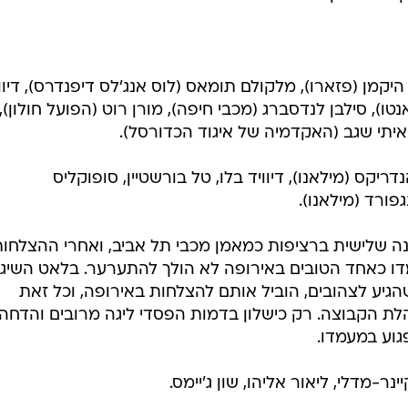
 היקמן (פזארו), מלקולם תומאס (לוס אנג'לס דיפנדרס), דיוו
אנטו), סילבן לנדסברג (מכבי חיפה), מורן רוט (הפועל חולון),
איתי שגב (האקדמיה של איגוד הכדורסל).
יקס (מילאנו), דיוויד בלו, טל בורשטיין, סופוקליס
פורד (מילאנו).
נה שלישית ברציפות כמאמן מכבי תל אביב, ואחרי ההצלחו
ו כאחד הטובים באירופה לא הולך להתערער. בלאט השיג 
יע לצהובים, הוביל אותם להצלחות באירופה, וכל זאת
לת הקבוצה. רק כישלון בדמות הפסדי ליגה מרובים והדחה
גוע במעמדו.
 קיינר-מדלי, ליאור אליהו, שון ג'יימס.