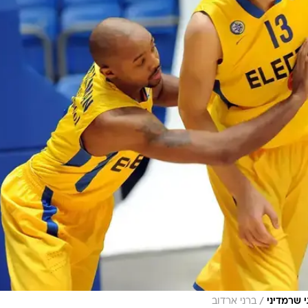
/
י שרמדיני
ברני ארדוב