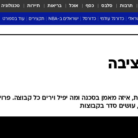
תרבות
סלבס
כסף
אוכל
בריאות
תיירות
טכנולוגיה
ראלי
כדורגל עולמי
כדורסל
ישראלים ב-NBA
תקצירים
עוד בספורט
ליגה אנגלית
ליגת העל
דני אבדיה
מונדיאל 2026
 העל
ליגה ספרדית
דאבל דריבל
NBA
נה
ליגה איטלקית
יורוליג וכדורסל אירופי
טבלאות
ו
ליגה גרמנית
ליגה לאומית
פודקאסטים
יבה
ליגה צרפתית
נבחרות ישראל בכדורסל
מסכמים מחזור
שראל
ליגת האלופות
כדורסל נשים
אבא של שבת
ית
הליגה האירופית
מעל הטבעת
דרום אמריקה
סערה בממלכה
ת, איזה מאמן בסכנה ומה יפיל וירים כל קבוצה. פרו
טניס
 עושים סדר בקבוצות
טראש טוק
ספורט אמריקא
פוקר