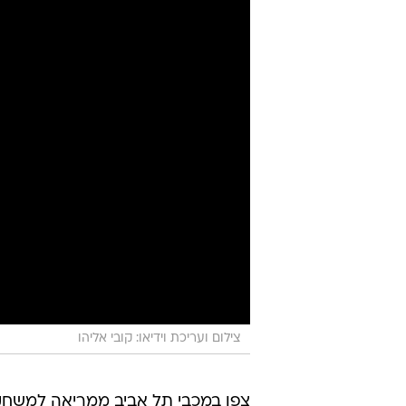
צילום ועריכת וידיאו: קובי אליהו
צפו במכבי תל אביב ממריאה למשחקה