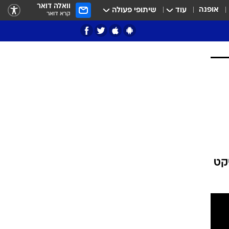
וואלה דואר
אופנה
עוד
שיתופי פעולה
קרא דואר
ציון 3
דאבל דריבל
יקט
י