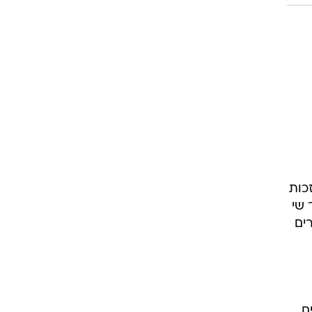
כות
 שי
ים
ם