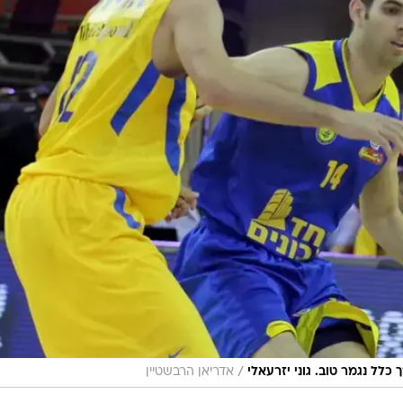
/
לל נגמר טוב. גוני יזרעאלי
אדריאן הרבשטיין