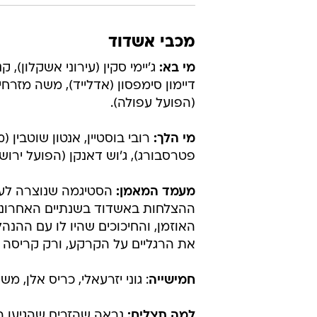
מכבי אשדוד
מי בא:
ג'יימי סקין (עירוני אשקלון), 
דיימון סימפסון (אדלייד), משה מזרחי (
(הפועל עפולה).
מי הלך:
רובי בוסטיין, אנטון שוטבין 
פטרסבורג), ג'וש דאנקן (הפועל ירושל
מעמד המאמן:
הסטיגמה שנוצרה לעו
ההצלחות באשדוד בשנתיים האחרונות.
האוזמן, והחיכוכים שהיו לו עם ההנה
את הרגליים על הקרקע, ורק קריסה 
חמישייה
: גוני יזרעאלי, כריס אלן, מש
למה תצליח:
נראה שהזרים שהגיעו ה