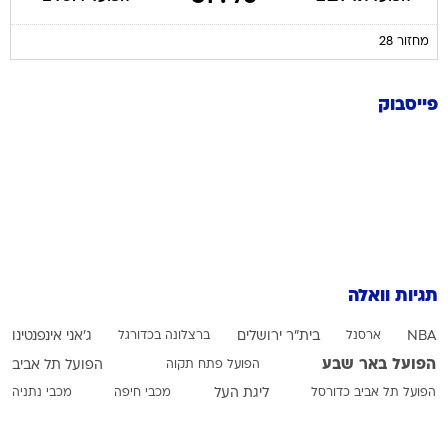
פייסבוק
תגיות וואלה
NBA
ארסנל
בית"ר ירושלים
ברצלונה בכדורגל
ג'אני אינפנטינו
הפועל באר שבע
הפועל פתח תקוה
הפועל תל אביב
הפועל תל אביב כדורסל
ליגת העל
מכבי חיפה
מכבי נתניה
מכבי תל אביב בכדורגל
מכבי תל אביב בכדורסל
עירוני טבריה
ריאל מדריד
פילדלפיה סיקסרס
פיפ"א
רודרי
רוי רביבו