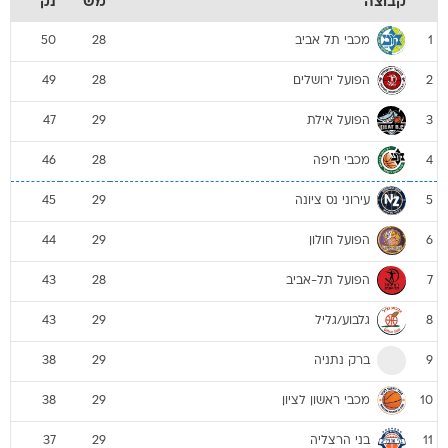
הפועל ירושלים
49
28
2
הפועל אילת
47
29
3
מכבי חיפה
46
28
4
עירוני נס ציונה
45
29
5
הפועל חולון
44
29
6
הפועל תל-אביב
43
28
7
גלבוע/גליל
43
29
8
ברק נתניה
38
29
9
מכבי ראשון לציון
38
29
10
בני הרצליה
37
29
11
מכבי אשדוד
36
29
12