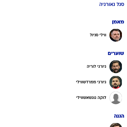
סגל
גאורגיה
מאמן
ווילי סניול
שוערים
גיורגי לוריה
גיורגי ממרדשווילי
לוקה גוגשאשווילי
הגנה