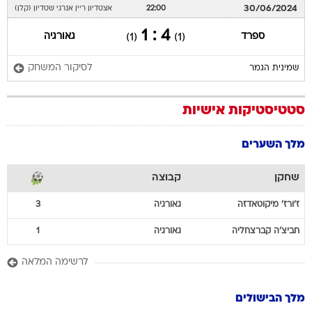
30/06/2024
22:00
אצטדיון ריין אנרגי שטדיון (קלן)
4 : 1
ספרד
גאורגיה
(1)
(1)
לסיקור המשחק
שמינית הגמר
סטטיסטיקות אישיות
מלך השערים
שחקן
קבוצה
ז'ורז'
מיקוטאדזה
גאורגיה
3
חביצ'ה
קברצחליה
גאורגיה
1
לרשימה המלאה
מלך הבישולים