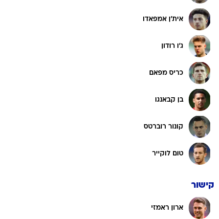
אית'ן אמפאדו
ג'ו רודון
כריס מפאם
בן קבאנגו
קונור רוברטס
טום לוקייר
קישור
ארון ראמזי