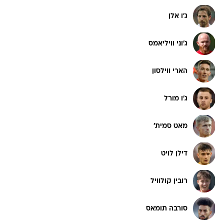
ג'ו אלן
ג'וני וויליאמס
הארי ווילסון
ג'ו מורל
מאט סמית'
דילן לויט
רובין קולוויל
סורבה תומאס