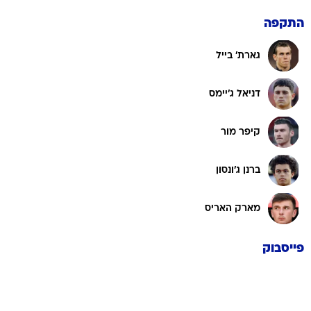
התקפה
גארת' בייל
דניאל ג'יימס
קיפר מור
ברנן ג'ונסון
מארק האריס
פייסבוק