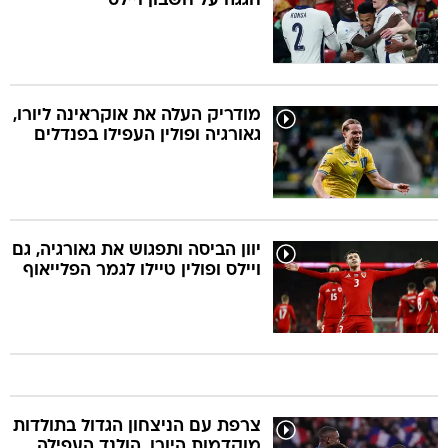
חגגה על חשבון ויילס
מודריק העלה את אוקראינה ליורו,
גאורגיה ופולין העפילו בפנדלים
יוון הביסה ותפגוש את גאורגיה, גם
ויילס ופולין טיילו לגמר הפלייאוף
צרפת עם הניצחון הגדול בתולדות
מוקדמות היורו, הולנד העפילה