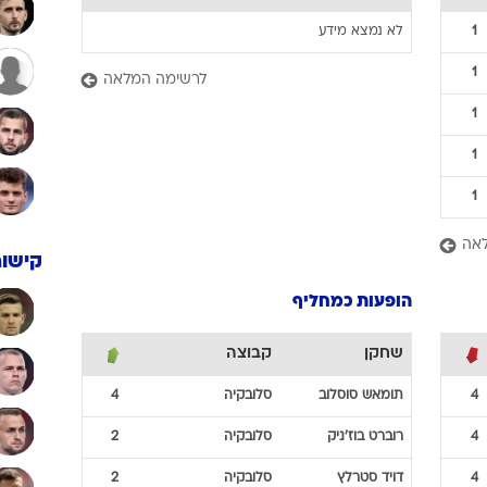
1
לא נמצא מידע
1
לרשימה המלאה
1
1
1
אה
קישור
הופעות כמחליף
שחקן
קבוצה
4
תומאש
סוסלוב
סלובקיה
4
4
רוברט
בוז'ניק
סלובקיה
2
4
דויד
סטרלץ
סלובקיה
2