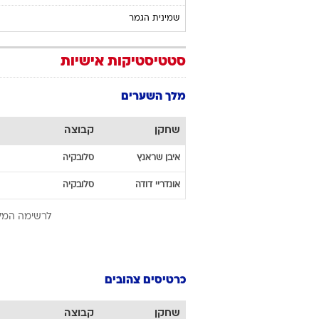
שמינית הגמר
סטטיסטיקות אישיות
מלך השערים
שחקן
קבוצה
איבן
שראנץ
סלובקיה
אונדריי
דודה
סלובקיה
לרשימה המל
כרטיסים צהובים
שחקן
קבוצה