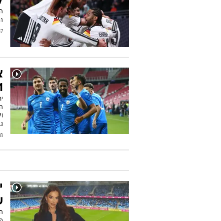
ל
ה-21 שלהם. 0:4 לנבחרת ה
/2025
צ
0:1
ה
ול
ג
2025
י
ש
ה