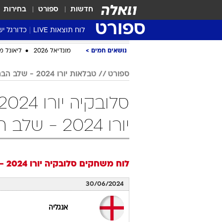
חדשות
ספורט
בחירות
ספורט
לוח תוצאות LIVE
כדורגל יש
ליגת העל Winner
נושאים חמים
מונדיאל 2026
ליאונל מ
סטט' ליגת
ספורט
טבלאות יורו 2024 - שלב הבתים
גביע המדי
גביע הטוט
שגרירים
יורו 2024 - שלב הבתים כדורגל
נבחרות י
ליגה לאומ
ליגה א'
לוח משחקים
סלובקיה
יורו 2024 - שלבי הגמר
30/06/2024
אנגליה