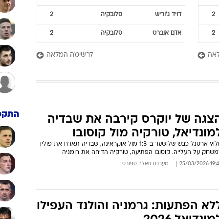
2
דויד
ג'וריש
סלובקיה
2
2
אדם
אוברט
סלובקיה
2
אה
לרשימה המלאה
התקפ
צגה של יוקרס קירבה את שבדיה
מונדיאל, טורקיה מול קוסובו
חלוץ ארסנל כבש שלושער ב-1:3 מול אוקראינה, שבדיה תארח את פולין
משחק על העלייה. קוסובו הפתיעה, טורקיה הדיחה את רומניה
19:45 25/03/
מערכת וואלה ספורט
לא הפתעות: גרמניה והולנד העפילו