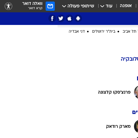
וואלה דואר
אופנה
עוד
שיתופי פעולה
קרא דואר
תל אביב
בית"ר ירושלים
דני אבדיה
ציון 3
לובקיה
דאבל דריבל
פרנצ'סקו קלצונה
ם
י
מארק רודאק