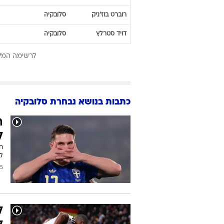
רוברט
בוז'ניק
סלובקיה
דויד
סטרלץ
סלובקיה
לרשימה המל
כתבות בנושא נבחרת סלובקיה
ה
ל
ל
2026
ל