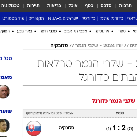
תרבות
סלבס
כסף
אוכל
בריאות
תיירות
טכנולוגיה
ראלי
כדורגל עולמי
כדורסל
ישראלים ב-NBA
תקצירים
עוד בספורט
ליגה אנגלית
ליגת העל
דני אבדיה
מונדיאל 2026
סי
ספרד
ארגנטינה
מכבי תל אביב
מכבי חיפה
באר שבע
הפועל 
 העל
ליגה ספרדית
דאבל דריבל
NBA
יורו 2024 - שלבי הגמר
סלובקיה
נה
ליגה איטלקית
יורוליג וכדורסל אירופי
טבלאות
ו
ליגה גרמנית
ליגה לאומית
פודקאסטים
סגל
ס
סלובקיה יורו 2024 - שלבי הגמר טבלאות
ליגה צרפתית
נבחרות ישראל בכדורסל
מסכמים מחזור
שראל
ליגת האלופות
כדורסל נשים
אבא של שבת
מאמן
ית
הליגה האירופית
מעל הטבעת
דרום אמריקה
סערה בממלכה
כדורגל
טניס
שוערי
טראש טוק
19:00
אצטדיון פלטינס ארנה (גלזנקירשן)
ספורט אמריקא
2 : 1
סלובקיה
(1)
(0)
פוקר