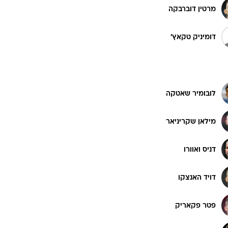
מרטין דוברבקה
ט1
דומיניק טקאץ'
מחוץ לקווים
4-4-2
משרד החוץ
לובומיר שאטקה
רץ על הקווים
ספורט בחקירה
מילאן שקריניאר
סוגרים שנה
מונדיאל 2014
דניס ואוורו
בראש ובראשונה
אליפות אפריקה 2015
דויד האנצקו
יורו צעירות 2013
לונדון 2012
פטר פקאריק
יורו 2012