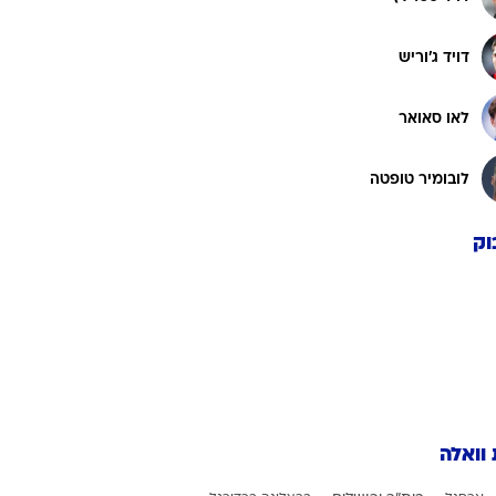
דויד ג'וריש
לאו סאואר
לובומיר טופטה
וק
 וואלה