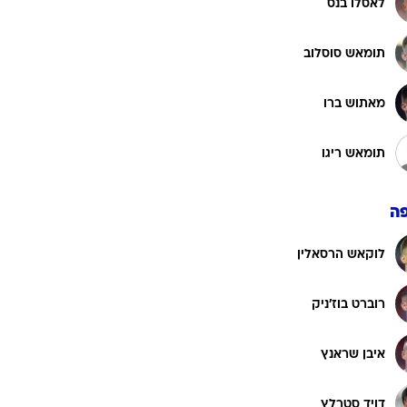
לאסלו בנס
תומאש סוסלוב
מאתוש ברו
תומאש ריגו
ה
לוקאש הרסאלין
רוברט בוז'ניק
איבן שראנץ
דויד סטרלץ