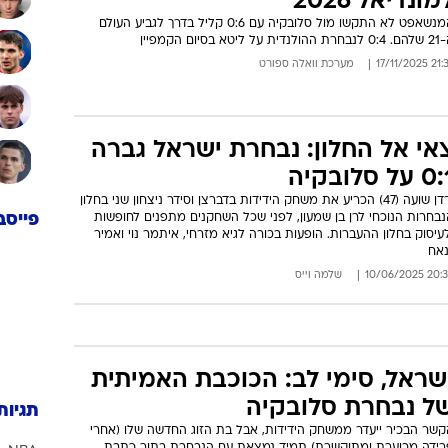
מונדיאל 2026
המנשאפט לא התקשו מול סלובקיה עם 0:6 קליל בדרך לגביע העולם
הולנדית על ליטא בסיום הקמפיין
21:37 17/11
מערכת וואלה ספורט
אי אל החלון: נבחרת ישראל גברה
 על סלובקיה
ירדן שועה (47) הכריע את משחק הידידות בדברצן וסידר ניצחון שני בחלון
נבחרות הנוכחי לרן בן שמעון, לפני שכל השחקנים מתפנים לחופשות
פייסב
עיסוק בחלון ההעברות. הופעות בכורה לגיא מזרחי, איתמר נוי ואמיר
נאח
20:38 10/06/
שלמה וייס
שראל, סימי לב: הכוכבת האמיתית
ל נבחרת סלובקיה
תגיות
קשר הבכיר ייעדר ממשחק הידידות, אבל בת הזוג החדשה שלו (אחרי