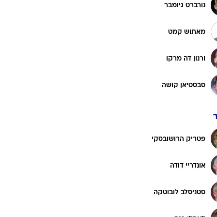
רוגבי וקריקט
נורברט גיומבר
גולף
מאתוש קמט
ביליארד
תקצירים
ורנון דה מרקו
סבסטיאן קושה
פטריק הרושובסקי
אונדריי דודה
סטניסלב לובוטקה