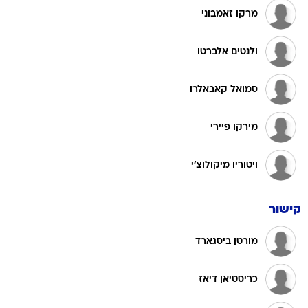
ולנטים אלברטו
סמואל קאבאלרו
מירקו פיירי
ויטוריו מיקולוצ'י
קישור
מורטן ביסגארד
כריסטיאן דיאז
סטפאנו פיורה