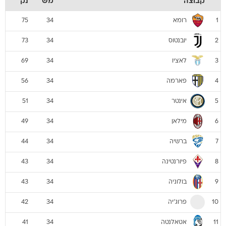
יובנטוס
73
34
2
לאציו
69
34
3
פארמה
56
34
4
אינטר
51
34
5
מילאן
49
34
6
ברשיה
44
34
7
פיורנטינה
43
34
8
בולוניה
43
34
9
פרוג'יה
42
34
10
אטאלנטה
41
34
11
אודינזה
41
34
12