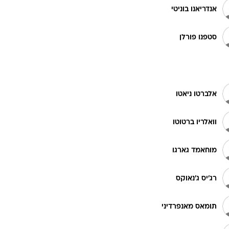
אנדריאנו בוניטי
ט1
סטפנו פורלן
מחוץ לקווים
4-4-2
משרד החוץ
אלברטו ניאטו
רץ על הקווים
ספורט בחקירה
וואלריו ברטוטו
סוגרים שנה
מונדיאל 2014
מוחאמד גארגו
בראש ובראשונה
אליפות אפריקה 2015
רג'יס ג'נאוקס
יורו צעירות 2013
לונדון 2012
תומאס מאנפרדיני
יורו 2012