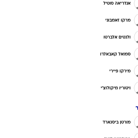
רוגבי וקריקט
אנדריאה סוטיל
גולף
מרקו זאמבוני
ביליארד
תקצירים
ולנטים אלברטו
סמואל קאבאלרו
מירקו פיירי
ויטוריו מיקולוצ'י
מורטן ביסגארד