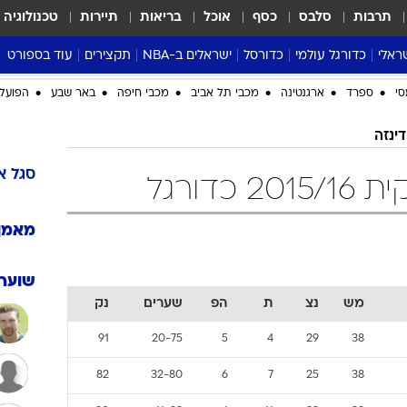
תרבות
סלבס
כסף
אוכל
בריאות
תיירות
טכנולוגיה
ראלי
כדורגל עולמי
כדורסל
ישראלים ב-NBA
תקצירים
עוד בספורט
ליגה אנגלית
ליגת העל
דני אבדיה
מונדיאל 2026
סי
ספרד
ארגנטינה
מכבי תל אביב
מכבי חיפה
באר שבע
הפועל 
 העל
ליגה ספרדית
דאבל דריבל
NBA
דינזה
נה
ליגה איטלקית
יורוליג וכדורסל אירופי
טבלאות
ו
ליגה גרמנית
ליגה לאומית
פודקאסטים
סגל
א
כדורגל
ליגה צרפתית
נבחרות ישראל בכדורסל
מסכמים מחזור
שראל
ליגת האלופות
כדורסל נשים
אבא של שבת
מאמן
ית
הליגה האירופית
מעל הטבעת
דרום אמריקה
סערה בממלכה
שוערי
מש
נצ
ת
הפ
שערים
נק
טניס
טראש טוק
91
20-75
5
4
29
38
ספורט אמריקא
82
32-80
6
7
25
38
פוקר