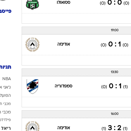
0 : 0
ססואולו
(0)
(0)
פייסב
19:00
1 : 0
אודינזה
(0)
(0)
תגיות
13:30
NBA
1 : 0
סמפדוריה
(0)
(1)
ג'אני א
הפועל 
מכבי ח
מכבי ת
16:00
פילדלפ
2 : 3
אודינזה
ריאל 
(1)
(1)