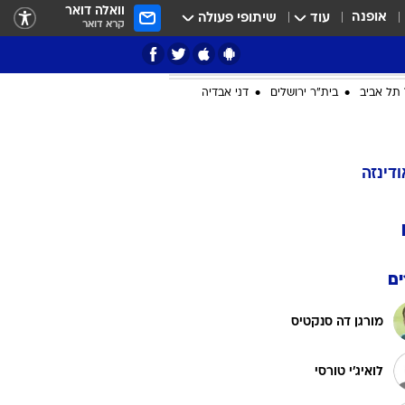
וואלה דואר
אופנה
עוד
שיתופי פעולה
קרא דואר
תל אביב
בית"ר ירושלים
דני אבדיה
ציון 3
ודינזה
דאבל דריבל
ם
מורגן דה סנקטיס
י
לואיג'י טורסי