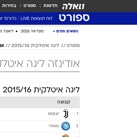
חדשות
ספורט
בחירות
ספורט
לוח תוצאות LIVE
כדורגל יש
ליגת העל Winner
נושאים חמים
מונדיאל 2026
ליאונל מ
סטט' ליגת
ספורט
ליגה איטלקית 2015/16
או
גביע המדי
גביע הטוט
אודינזה ליגה איטלקית 2015/16 
שגרירים
נבחרות י
ליגה לאומ
ליגה איטלקית 2015/16
ליגה א'
קבוצה
יובנטוס
1
נאפולי
2