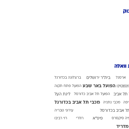
וק
 וואלה
ארסנל
בית"ר ירושלים
ברצלונה בכדורגל
הפועל באר שבע
ינפנטינו
הפועל פתח תקוה
תל אביב
הפועל תל אביב כדורסל
ליגת העל
מכבי תל אביב בכדורגל
יפה
מכבי נתניה
ל אביב בכדורסל
עירוני טבריה
יה סיקסרס
פיפ"א
רודרי
רוי רביבו
מדריד