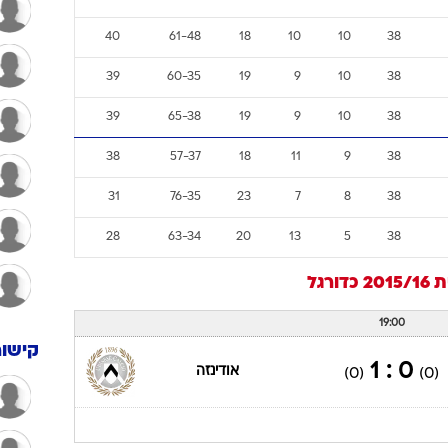
40
61-48
18
10
10
38
39
60-35
19
9
10
38
39
65-38
19
9
10
38
38
57-37
18
11
9
38
31
76-35
23
7
8
38
28
63-34
20
13
5
38
201
כדורגל
19:00
קישור
0 : 1
אודינזה
(0)
(0)