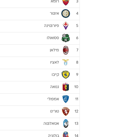
רומא
3
אינטר
4
פיורנטינה
5
ססואולו
6
מילאן
7
לאציו
8
קייבו
9
גנואה
10
אמפולי
11
טורינו
12
אטאלנטה
13
בולוניה
14