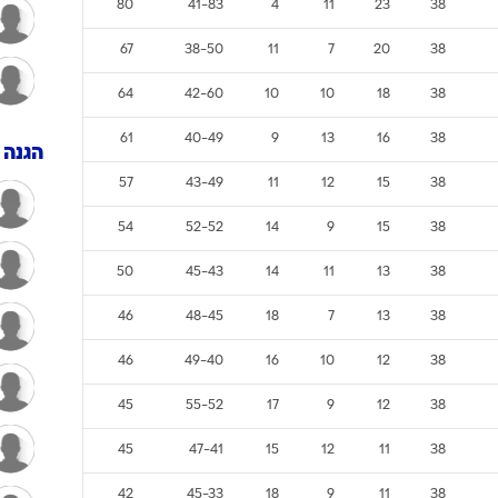
80
41-83
4
11
23
38
ענפים נוספים
לוח שידורים
67
38-50
11
7
20
38
החידה של ספור
64
42-60
10
10
18
38
ארכיון מדורים
61
40-49
9
13
16
38
כתבו לנו
הגנה
57
43-49
11
12
15
38
54
52-52
14
9
15
38
50
45-43
14
11
13
38
46
48-45
18
7
13
38
46
49-40
16
10
12
38
45
55-52
17
9
12
38
45
47-41
15
12
11
38
42
45-33
18
9
11
38