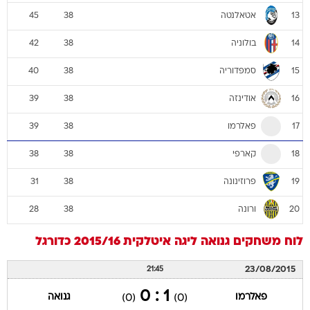
אטאלנטה
45
38
13
בולוניה
42
38
14
סמפדוריה
40
38
15
אודינזה
39
38
16
פאלרמו
39
38
17
קארפי
38
38
18
פרוזינונה
31
38
19
ורונה
28
38
20
לוח משחקים
גנואה
ליגה איטלקית 2015/16
כדורגל
23/08/2015
21:45
1 : 0
פאלרמו
גנואה
(0)
(0)