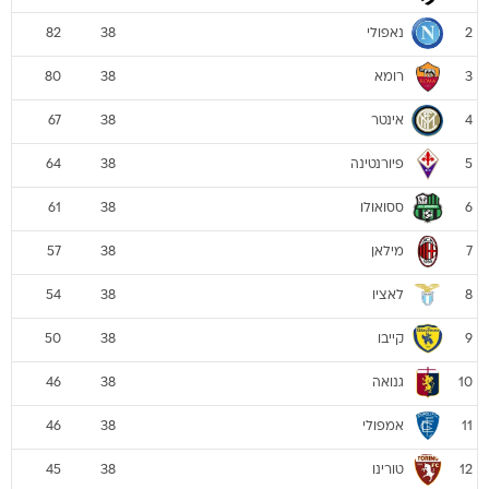
נאפולי
82
38
2
רומא
80
38
3
אינטר
67
38
4
פיורנטינה
64
38
5
ססואולו
61
38
6
מילאן
57
38
7
לאציו
54
38
8
קייבו
50
38
9
גנואה
46
38
10
אמפולי
46
38
11
טורינו
45
38
12