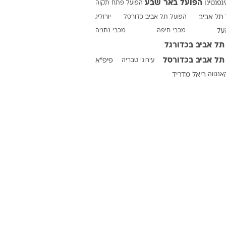
הפועל באר שבע
ינפנטינו
הפועל פתח תקוה
תל אביב
הפועל תל אביב כדורסל
יורוליג
על
מכבי חיפה
מכבי נתניה
ט1
תל אביב בכדורגל
מחוץ לקווים
תל אביב בכדורסל
עירוני טבריה
פיפ"א
4-4-2
אנגווה
ריאל מדריד
משרד החוץ
רץ על הקווים
ספורט בחקירה
סוגרים שנה
מונדיאל 2014
בראש ובראשונה
אליפות אפריקה 2015
יורו צעירות 2013
לונדון 2012
יורו 2012