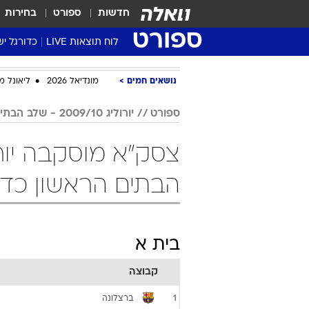
חדשות
ספורט
בחירות
ספורט
לוח תוצאות LIVE
כדורגל יש
ליגת העל Winner
נושאים חמים
מונדיאל 2026
ליאונל מ
סטט' ליגת
גביע המדי
ספורט
יורוליג 2009/10 - שלב הבתים הראשון
גביע הטוט
שגרירים
נבחרות י
הבתים הראשון כד
ליגה לאומ
ליגה א'
בית א
קבוצה
ברצלונה
1