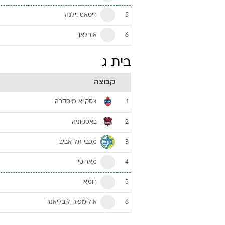
ריטאס וילנה
5
אורלאן
6
בית ג
קבוצה
צסק"א מוסקבה
1
באסקוניה
2
מכבי תל אביב
3
מארוסי
4
רומא
5
אולימפיה לובליאנה
6