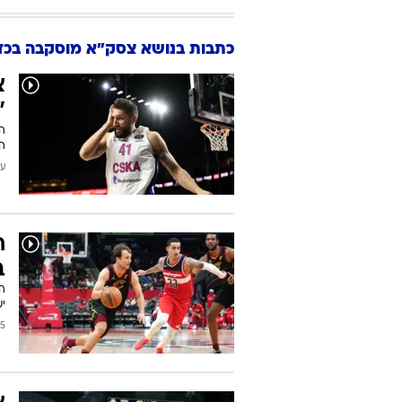
כתבות בנושא צסק"א מוסקבה בכד
צ
"
הנ
הא
עודכן
ח
ב
יש
2022