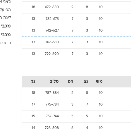
ג'אני א
ענפים נוספים
18
679-830
2
8
10
הפועל 
לוח שידורים
ליגת ה
13
732-673
7
3
10
החידה של ספור
מכבי 
ארכיון מדורים
13
742-627
7
3
10
מכבי 
כתבו לנו
13
749-680
7
3
10
קינגס ק
13
799-690
7
3
10
מש
נצ
הפ
סלים
נק
18
787-884
2
8
10
17
775-784
3
7
10
15
757-744
5
5
10
14
793-808
6
4
10