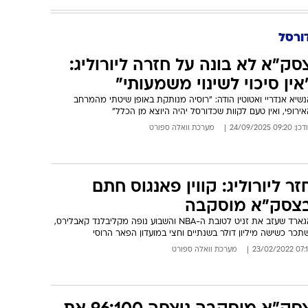
ורסל
סק"א לא בונה על חזרה ליורוליג:
אין סיכוי לשינוי משמעותי"
שיא אנדריי ואטוטין הודה: "רוסיה מנותקת באופן שיטתי מהמרחב
ירופי, ואין טעם לקוות שכדורסל יהיה היוצא מן הכלל"
: 09:20 24/09/2025
מערכת וואלה ספורט
זר ליורוליג: קווין פאנגוס חתם
צסק"א מוסקבה
הגארד שעזב את זניט לטובת ה-NBA והשבוע נופה מקליבלנד קאבלירס,
תכר כשישה מיליון דולר בשנתיים וחצי במועדון הפאר הרוסי
07:15 23/02/
מערכת וואלה ספורט