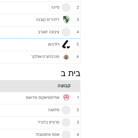
סיינה
2
ז'לגיריס קובנה
3
ציבונה זאגרב
4
וילרבאן
5
פנרבחצ'ה/אולקר
6
בית ב
קבוצה
אולימפיאקוס פיראוס
1
מלאגה
2
פרטיזן בלגרד
3
אפס איסטנבול
4