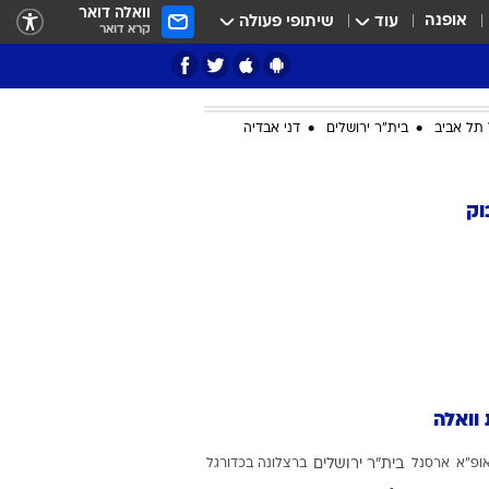
וואלה דואר
אופנה
עוד
שיתופי פעולה
קרא דואר
תל אביב
בית"ר ירושלים
דני אבדיה
ציון 3
וק
דאבל דריבל
 וואלה
י
ופ"א
ארסנל
בית"ר ירושלים
ברצלונה בכדורגל