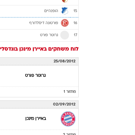
נירנברג
9
וולפסבורג
10
שטוטגרט
11
מיינץ
12
ורדר ברמן
13
אוגסבורג
14
הופנהיים
15
פורטונה דיסלדורף
16
גרוטר פורט
17
לוח משחקים
באיירן מינכן
בונדסליגה /13
25/08/2012