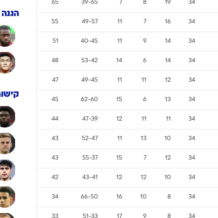
ענפים נוספים
מאמן
לוח שידורים
החידה של ספור
שוערי
ארכיון מדורים
מש
נצ
ת
הפ
שערים
נק
כתבו לנו
91
18-98
1
4
29
34
66
42-81
6
9
19
34
65
39-65
7
8
19
34
הגנה
55
49-57
11
7
16
34
51
40-45
11
9
14
34
48
53-42
14
6
14
34
47
49-45
11
11
12
34
קישור
45
62-60
15
6
13
34