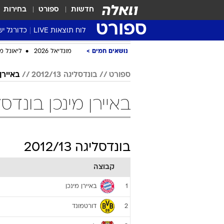
חדשות
ספורט
בחירות
ספורט
לוח תוצאות LIVE
כדורגל יש
ליגת העל Winner
סטט' ליגת
גביע המדי
גביע הטוט
שגרירים
נבחרות י
ליגה לאומ
ליגה א'
נושאים חמים
מונדיאל 2026
ליאונל מ
ספורט
בונדסליגה 2012/13
באיירן
באיירן מינכן בונדסליגה 2012/13