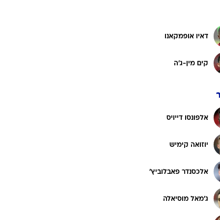
ט1
ם
מחוץ לקווים
מנואל נוייר
4-4-2
משרד החוץ
סוון אולרייך
רץ על הקווים
ספורט בחקירה
סוגרים שנה
מונדיאל 2014
דאיו אופמקאנו
בראש ובראשונה
אליפות אפריקה 2015
קים מין-ג'ה
יורו צעירות 2013
לונדון 2012
יורו 2012