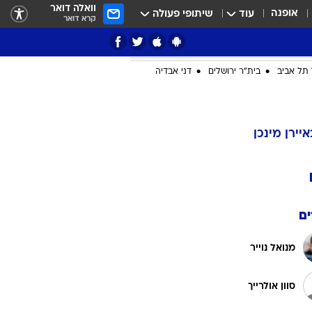
וואלה דואר
אופנה
עוד
שיתופי פעולה
קרא דואר
ציון 3
דאבל דריבל
תל אביב
בית"ר ירושלים
דני אבדיה
י
איירן מינכן