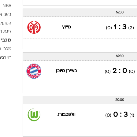
פייסב
0 : 3
באיירן מינכן
(1)
(0)
18:30
6 : 1
שטוטגרט
(1)
(3)
תגיות
NBA
16:30
ג'אני א
הפועל 
3 : 1
מיינץ
(0)
(2)
ליגת ה
מכבי 
מכבי ת
16:30
רוי רביב
0 : 2
באיירן מינכן