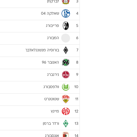
בונדסליגה 2012/13
קבוצה
באיירן מינכן
1
דורטמונד
2
לברקוזן
3
שאלקה 04
4
פרייבורג
5
המבורג
6
בורוסיה מנשנגלאדבך
7
האנובר 96
8