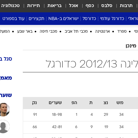
תרבות
סלבס
כסף
אוכל
בריאות
תיירות
טכנולוגיה
ראלי
כדורגל עולמי
כדורסל
ישראלים ב-NBA
תקצירים
עוד בספורט
ליגה אנגלית
ליגת העל
דני אבדיה
מונדיאל 2026
 העל
ליגה ספרדית
דאבל דריבל
NBA
נה
ליגה איטלקית
יורוליג וכדורסל אירופי
טבלאות
ו
ליגה גרמנית
ליגה לאומית
פודקאסטים
ליגה צרפתית
נבחרות ישראל בכדורסל
מסכמים מחזור
שראל
ליגת האלופות
כדורסל נשים
אבא של שבת
ית
הליגה האירופית
מעל הטבעת
דרום אמריקה
סערה בממלכה
סי
ספרד
ארגנטינה
מכבי תל אביב
מכבי חיפה
באר שבע
הפועל 
טניס
 מינכן
טראש טוק
ספורט אמריקא
סגל
ב
 כדורגל
פוקר