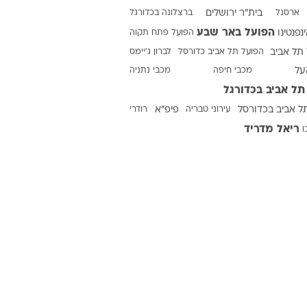
וק
 וואלה
ארסנל
בית"ר ירושלים
ברצלונה בכדורגל
הפועל באר שבע
ינפנטינו
הפועל פתח תקוה
תל אביב
הפועל תל אביב כדורסל
לברון ג'יימס
על
מכבי חיפה
מכבי נתניה
תל אביב בכדורגל
ל אביב בכדורסל
עירוני טבריה
פיפ"א
רודרי
ריאל מדריד
ו