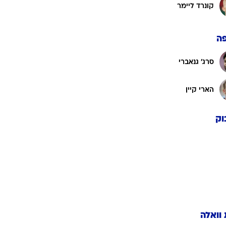
אלפונסו דייויס
רוגבי וקריקט
גולף
יוזואה קימיש
ביליארד
תקצירים
אלכסנדר פאבלוביץ'
ג'מאל מוסיאלה
קונרד ליימר
ה
סרג' גנאברי
הארי קיין