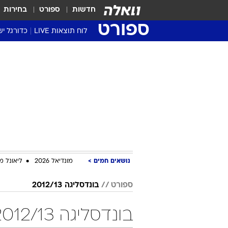
חדשות
ספורט
בחירות
ספורט
לוח תוצאות LIVE
כדורגל יש
ליגת העל Winner
סטט' ליגת
גביע המדי
גביע הטוט
שגרירים
נבחרות י
ליגה לאומ
ליגה א'
נושאים חמים
מונדיאל 2026
ליאונל מ
ספורט
בונדסליגה 2012/13
בונדסליגה 2012/13 מחזור 30 כדורגל