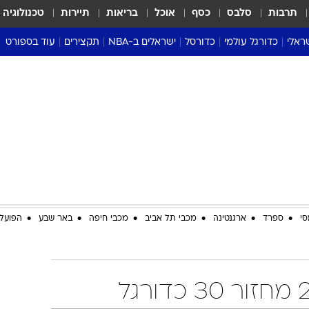
תרבות
סלבס
כסף
אוכל
בריאות
תיירות
טכנולוגיה
ראלי
כדורגל עולמי
כדורסל
ישראלים ב-NBA
תקצירים
עוד בספורט
ליגה אנגלית
ליגת העל
דני אבדיה
מונדיאל 2026
 העל
ליגה ספרדית
דאבל דריבל
NBA
נה
ליגה איטלקית
יורוליג וכדורסל אירופי
טבלאות
ו
ליגה גרמנית
ליגה לאומית
פודקאסטים
ליגה צרפתית
נבחרות ישראל בכדורסל
מסכמים מחזור
שראל
ליגת האלופות
כדורסל נשים
אבא של שבת
ית
הליגה האירופית
מעל הטבעת
דרום אמריקה
סערה בממלכה
סי
ספרד
ארגנטינה
מכבי תל אביב
מכבי חיפה
באר שבע
הפועל 
טניס
טראש טוק
ספורט אמריקא
פוקר