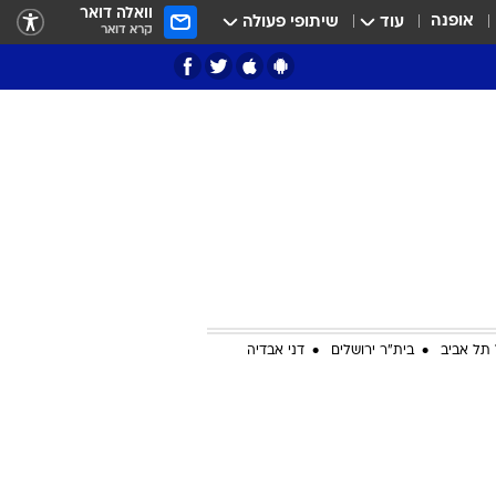
וואלה דואר
אופנה
עוד
שיתופי פעולה
קרא דואר
ציון 3
דאבל דריבל
תל אביב
בית"ר ירושלים
דני אבדיה
י